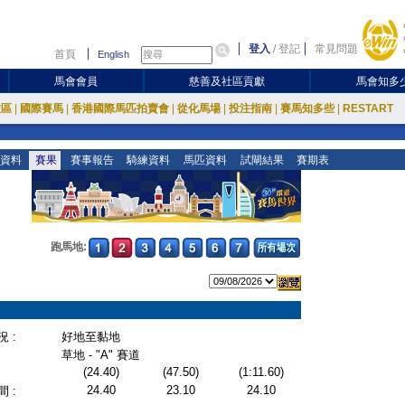
登入
/
登記
常見問題
首頁
English
馬會會員
慈善及社區貢獻
馬會知多
放區
|
國際賽馬
|
香港國際馬匹拍賣會
|
從化馬場
|
投注指南
|
賽馬知多些
|
RESTART
資料
賽果
賽事報告
騎練資料
馬匹資料
試閘結果
賽期表
跑馬地:
 :
好地至黏地
草地 - "A" 賽道
(24.40)
(47.50)
(1:11.60)
24.40
23.10
24.10
 :