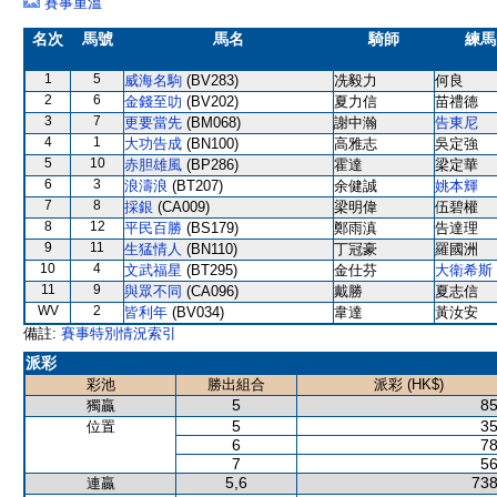
賽事重溫
名次
馬號
馬名
騎師
練馬
1
5
威海名駒
(BV283)
冼毅力
何良
2
6
金錢至叻
(BV202)
夏力信
苗禮德
3
7
更要當先
(BM068)
謝中瀚
告東尼
4
1
大功告成
(BN100)
高雅志
吳定強
5
10
赤胆雄風
(BP286)
霍達
梁定華
6
3
浪濤浪
(BT207)
余健誠
姚本輝
7
8
採銀
(CA009)
梁明偉
伍碧權
8
12
平民百勝
(BS179)
鄭雨滇
告達理
9
11
生猛情人
(BN110)
丁冠豪
羅國洲
10
4
文武福星
(BT295)
金仕芬
大衛希斯
11
9
與眾不同
(CA096)
戴勝
夏志信
WV
2
皆利年
(BV034)
韋達
黃汝安
備註:
賽事特別情況索引
派彩
彩池
勝出組合
派彩 (HK$)
5
85
獨贏
5
35
位置
6
78
7
56
5,6
738
連贏