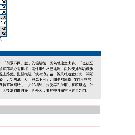
.00
.50
.00
$5.0
$5.0
.50
.50
次
排「與眾不同」踱步及檢驗後，認為牠適宜出賽。「金錢至
後蹄蹄鐵亦有損壞。兩件事件均已處理。獸醫安排該駒踱步
配上蹄鐵。獸醫檢驗「浪濤浪」後，認為牠適宜出賽。開閘
「大功告成」及「與眾不同」之間走勢笨拙; 在首次轉彎
及轉直路彎時，「文武福星」走勢再次欠順，將頭舉起、外
，其後沿對面直路一直外閃，並於轉直路彎時嚴重外閃。