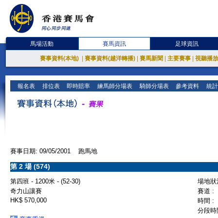
馬場活動
賽馬資訊
足球資訊
賽事資料(本地)
|
賽事資料(越洋轉播)
|
賽馬新聞
|
主要賽事
|
視聽播
報名表
排位表
即時賠率
練馬師分場表
騎師分場表
參考資料
統計
賽事日期: 09/05/2001 跑馬地
第 2 場 (574)
第四班 - 1200米 - (52-30)
場地狀況
奇力山讓賽
賽道 :
HK$ 570,000
時間 :
分段時間