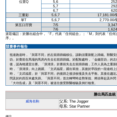
5,6
252
位置Q
5,7
292
6,7
620
5,6,7
17,181.00/
三重彩
5,6,7
2,770.00/
單T
7/5
3,347
第五口孖寶
7/6
1,624
派彩備註：於勝出組合中，「F」代表「任何組合」；「M」則代表「任何
序」。
競賽事件報告
抵達跑道時，「與眾不同」的左前蹄蹄鐵移位。該駒須重新配上蹄鐵。獸醫安
叻」於賽前在馬場的馬房內失去右前蹄蹄鐵。於配鞍處時，「金錢至叻」的左
後，認為牠適宜出賽。「浪濤浪」於賽前失去左前蹄蹄鐵，工作人員為之重新
時，「浪濤浪」向上跳躍。「文武福星」躍出笨拙，其後於早段的一段途程上於
時，「文武福星」於「與眾不同」的後蹄之後須收慢及失去平衡。其後在趨近
閃及於約四百米處失蹄。「與眾不同」首次轉彎時走勢笨拙、將頭舉起及外閃
「大功告成」及「與眾不同」被送往接受獸醫檢驗及例行檢查。
勝出馬匹血統
父系: The Jogger
威海名駒
母系: Star Partner
備註