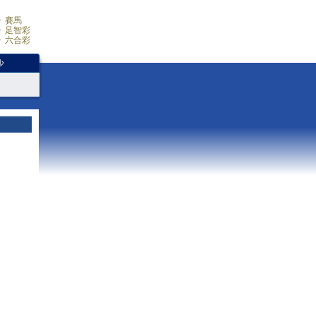
賽馬
足智彩
六合彩
少