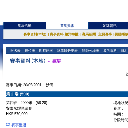
馬場活動
賽馬資訊
足球資訊
賽事資料(本地)
|
賽事資料(越洋轉播)
|
賽馬新聞
|
主要賽事
|
視聽播
報名表
排位表
即時賠率
練馬師分場表
騎師分場表
參考資料
統計
賽事日期: 20/05/2001 沙田
第 2 場 (590)
第四班 - 2000米 - (56-28)
場地狀況 
安泰永耀區讓賽
賽道 :
HK$ 570,000
時間 :
分段時間 
賽事重溫