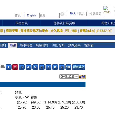
登入
/
登記
常見問題
首頁
English
馬會會員
慈善及社區貢獻
馬會知多
放區
|
國際賽馬
|
香港國際馬匹拍賣會
|
從化馬場
|
投注指南
|
賽馬知多些
|
RESTART
資料
賽果
賽事報告
騎練資料
馬匹資料
試閘結果
賽期表
沙田:
:
好地
草地 - "A" 賽道
(25.70)
(49.50)
(1:14.90)
(1:40.10)
(2:03.80)
25.70
23.80
25.40
25.20
23.70
: