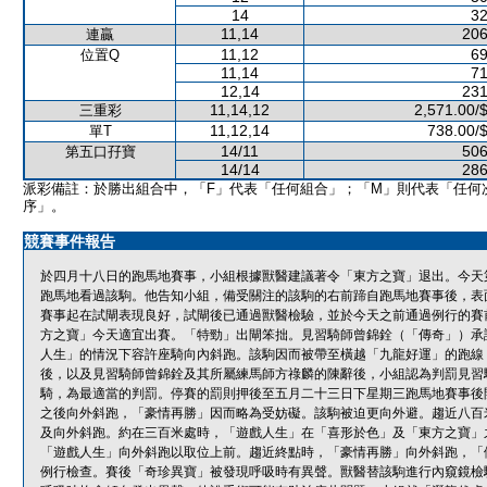
14
32
11,14
206
連贏
11,12
69
位置Q
11,14
71
12,14
231
11,14,12
2,571.00/
三重彩
11,12,14
738.00/
單T
14/11
506
第五口孖寶
14/14
286
派彩備註：於勝出組合中，「F」代表「任何組合」；「M」則代表「任何
序」。
競賽事件報告
於四月十八日的跑馬地賽事，小組根據獸醫建議著令「東方之寶」退出。今天
跑馬地看過該駒。他告知小組，備受關注的該駒的右前蹄自跑馬地賽事後，表
賽事起在試閘表現良好，試閘後已通過獸醫檢驗，並於今天之前通過例行的賽
方之寶」今天適宜出賽。「特勁」出閘笨拙。見習騎師曾錦銓（「傳奇」）承
人生」的情況下容許座騎向內斜跑。該駒因而被帶至橫越「九龍好運」的跑線
後，以及見習騎師曾錦銓及其所屬練馬師方祿麟的陳辭後，小組認為判罰見習
騎，為最適當的判罰。停賽的罰則押後至五月二十三日下星期三跑馬地賽事後
之後向外斜跑，「豪情再勝」因而略為受妨礙。該駒被迫更向外避。趨近八百
及向外斜跑。約在三百米處時，「遊戲人生」在「喜形於色」及「東方之寶」
「遊戲人生」向外斜跑以取位上前。趨近終點時，「豪情再勝」向外斜跑，「
例行檢查。賽後「奇珍異寶」被發現呼吸時有異聲。獸醫替該駒進行內窺鏡檢