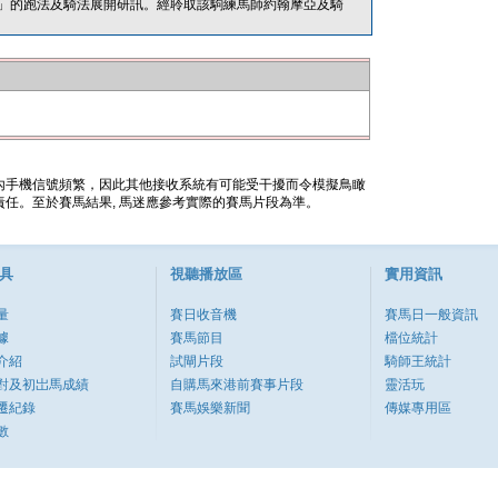
」的跑法及騎法展開研訊。經聆取該駒練馬師約翰摩亞及騎
內手機信號頻繁，因此其他接收系統有可能受干擾而令模擬鳥瞰
任。至於賽馬結果, 馬迷應參考實際的賽馬片段為準。
具
視聽播放區
實用資訊
量
賽日收音機
賽馬日一般資訊
據
賽馬節目
檔位統計
介紹
試閘片段
騎師王統計
對及初岀馬成績
自購馬來港前賽事片段
靈活玩
遷紀錄
賽馬娛樂新聞
傳媒專用區
數