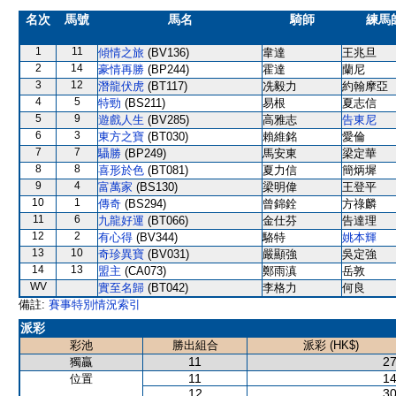
名次
馬號
馬名
騎師
練馬
1
11
傾情之旅
(BV136)
韋達
王兆旦
2
14
豪情再勝
(BP244)
霍達
蘭尼
3
12
潛龍伏虎
(BT117)
冼毅力
約翰摩亞
4
5
特勁
(BS211)
易根
夏志信
5
9
遊戲人生
(BV285)
高雅志
告東尼
6
3
東方之寶
(BT030)
賴維銘
愛倫
7
7
䯀勝
(BP249)
馬安東
梁定華
8
8
喜形於色
(BT081)
夏力信
簡炳墀
9
4
富萬家
(BS130)
梁明偉
王登平
10
1
傳奇
(BS294)
曾錦銓
方祿麟
11
6
九龍好運
(BT066)
金仕芬
告達理
12
2
有心得
(BV344)
駱特
姚本輝
13
10
奇珍異寶
(BV031)
嚴顯強
吳定強
14
13
盟主
(CA073)
鄭雨滇
岳敦
WV
實至名歸
(BT042)
李格力
何良
備註:
賽事特別情況索引
派彩
彩池
勝出組合
派彩 (HK$)
11
27
獨贏
11
14
位置
12
30