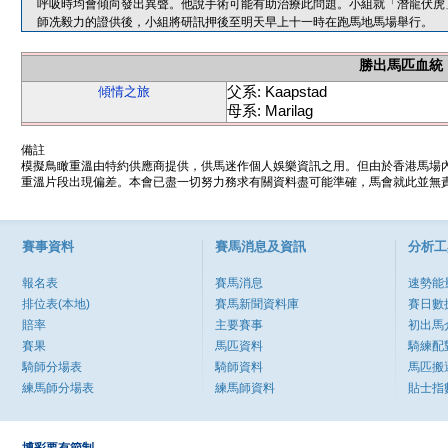
呼吸時均會傾向發出異聲。他說手術可能有助治療此問題。小組就「潛龍伏虎
師冼毅力的證供後，小組將研訊押後至明天早上十一時在跑馬地馬場舉行。
勝出馬匹血統
父系: Kaapstad
傾情之旅
母系: Marilag
備註
模擬鳥瞰重溫由特約供應商提供，供馬迷作個人娛樂資訊之用。但由於香港馬場
重溫片段出現偏差。本會已盡一切努力務求有關資料盡可能準確，馬會就此並無責
賽事資料
賽馬消息及資訊
分析工
報名表
賽馬消息
速勢能
排位表(本地)
賽馬新聞資料庫
賽日數
賠率
主要賽事
初出馬
賽果
馬匹資料
騎練配
騎師分場表
騎師資料
馬匹搬
練馬師分場表
練馬師資料
貼士指