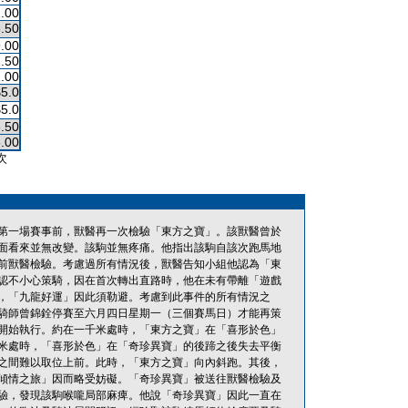
.00
.50
.00
.50
.00
$5.0
$5.0
.50
.00
次
第一場賽事前，獸醫再一次檢驗「東方之寶」。該獸醫曾於
面看來並無改變。該駒並無疼痛。他指出該駒自該次跑馬地
前獸醫檢驗。考慮過所有情況後，獸醫告知小組他認為「東
認不小心策騎，因在首次轉出直路時，他在未有帶離「遊戲
，「九龍好運」因此須勒避。考慮到此事件的所有情況之
騎師曾錦銓停賽至六月四日星期一（三個賽馬日）才能再策
開始執行。約在一千米處時，「東方之寶」在「喜形於色」
米處時，「喜形於色」在「奇珍異寶」的後蹄之後失去平衡
之間難以取位上前。此時，「東方之寶」向內斜跑。其後，
傾情之旅」因而略受妨礙。「奇珍異寶」被送往獸醫檢驗及
驗，發現該駒喉嚨局部麻痺。他說「奇珍異寶」因此一直在