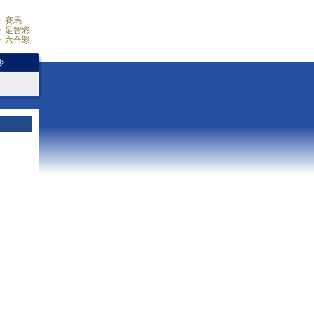
賽馬
足智彩
六合彩
少