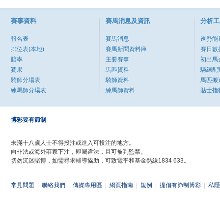
賽事資料
賽馬消息及資訊
分析工
報名表
賽馬消息
速勢能
排位表(本地)
賽馬新聞資料庫
賽日數
賠率
主要賽事
初出馬
賽果
馬匹資料
騎練配
騎師分場表
騎師資料
馬匹搬
練馬師分場表
練馬師資料
貼士指
博彩要有節制
未滿十八歲人士不得投注或進入可投注的地方。
向非法或海外莊家下注，即屬違法，且可被判監禁。
切勿沉迷賭博，如需尋求輔導協助，可致電平和基金熱線1834 633。
常見問題
|
聯絡我們
|
傳媒專用區
|
網頁指南
|
規例
|
提倡有節制博彩
|
私隱