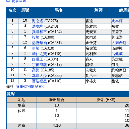
賽事重溫
名次
馬號
馬名
騎師
練馬
1
10
海之遙
(CA275)
霍達
姚本輝
2
4
法友駒
(CA240)
高雅志
岳敦
3
1
異國和平
(CA124)
馬安東
王登平
4
7
毅勝
(CA300)
鄭雨滇
黃偉烈
5
12
必勝領袖
(CA231)
金仕芬
大衛希斯
6
6
勇勝
(CA318)
余健誠
伍碧權
7
2
華仁之寶
(CA118)
高利衡
呂健威
8
8
好運王
(CA304)
賽米
吳定強
9
5
宇宙威龍
(CA217)
駱特
何良
10
11
高興
(CA185)
冼毅力
約翰摩亞
11
9
幸運大少
(CA335)
胡活士
夏志信
12
3
百勝福星
(CA116)
李格力
岳敦
備註:
賽事特別情況索引
派彩
彩池
勝出組合
派彩 (HK$)
10
28
獨贏
1
11
位置
10
10
4
10
4,10
36
連贏