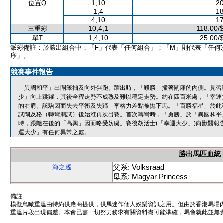
1,10
20
位置Q
1,4
18
4,10
17
10,4,1
118.00/
三重彩
1,4,10
25.00/
單T
派彩備註：於勝出組合中，「F」代表「任何組合」；「M」則代表「任何
序」。
競賽事件報告
「異國和平」出閘笨拙及向外斜跑。躍出時，「毅勝」撞著閘廂的內側。見習
少」向上跳躍，其後全程走勢不成熟及難以穩定走勢。約在四百米處，「幸運
的右肩。該駒因而失去平衡及失蹄，李格力差點被拋下馬。「百勝福星」於此
試閘及格（轉彎測試）後始准再次出賽。首次轉彎時，「勇勝」於「異國和平
時，跟隨在後的「高興」因而略受妨礙。賽後胡活士(「幸運大少」)向獸醫報
運大少」有任何異常之處。
勝出馬匹血統
父系: Volksraad
海之遙
母系: Magyar Princess
備註
模擬鳥瞰重溫由特約供應商提供，供馬迷作個人娛樂資訊之用。但由於香港馬場
重溫片段出現偏差。本會已盡一切努力務求有關資料盡可能準確，馬會就此並無責