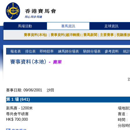
馬場活動
賽馬資訊
足球資訊
賽事資料(本地)
|
賽事資料(越洋轉播)
|
賽馬新聞
|
主要賽事
|
視聽播
報名表
排位表
即時賠率
練馬師分場表
騎師分場表
參考資料
統計
賽事日期: 09/06/2001 沙田
第 1 場 (641)
新馬賽 - 1200米
場地狀況
尊尚會平磅賽
賽道 :
HK$ 700,000
時間 :
分段時間