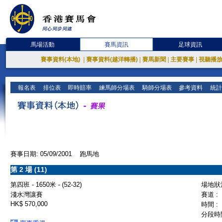
馬場活動
賽馬資訊
足球資訊
賽事資料(本地)
|
賽事資料(越洋轉播)
|
賽馬新聞
|
主要賽事
|
視聽播
報名表
排位表
即時賠率
練馬師分場表
騎師分場表
參考資料
統計
賽事日期: 05/09/2001 跑馬地
第 2 場 (11)
第四班 - 1650米 - (52-32)
場地狀況
淺水灣讓賽
賽道 :
HK$ 570,000
時間 :
分段時間