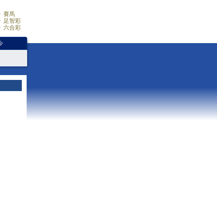
賽馬
足智彩
六合彩
少