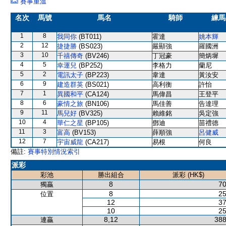
賽事重溫
名次
馬號
馬名
騎師
練馬
1
8
我同你
(BT011)
霍達
姚本輝
2
12
捷捷勝
(BS023)
嚴顯強
羅國洲
3
10
千禧傳奇
(BV246)
丁冠豪
簡炳墀
4
5
幸運兒
(BP252)
李格力
蘭尼
5
2
電訊太子
(BP223)
韋達
黃汝安
6
9
建造群英
(BS021)
高利衡
許怡
7
1
異國和平
(CA124)
馬偉昌
王登平
8
6
豪情之旅
(BN106)
馬佳善
告達理
9
11
馬兒好
(BV325)
賴維銘
吳定強
10
4
華仁之星
(BP105)
鄧迪
苗禮德
11
3
富高
(BV153)
薛順強
呂健威
12
7
宇宙威龍
(CA217)
易根
何良
備註:
賽事特別情況索引
派彩
彩池
勝出組合
派彩 (HK$)
8
70
獨贏
8
25
位置
12
37
10
25
8,12
388
連贏