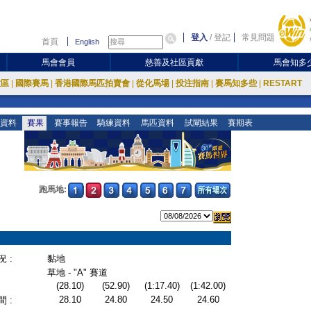
登入
/
登記
常見問題
首頁
English
馬會會員
慈善及社區貢獻
馬會知多
放區
|
國際賽馬
|
香港國際馬匹拍賣會
|
從化馬場
|
投注指南
|
賽馬知多些
|
RESTART
資料
賽果
賽事報告
騎練資料
馬匹資料
試閘結果
賽期表
跑馬地:
 :
黏地
草地 - "A" 賽道
(28.10)
(52.90)
(1:17.40)
(1:42.00)
28.10
24.80
24.50
24.60
 :