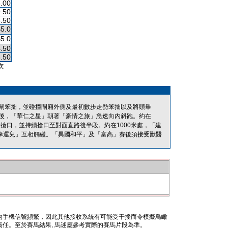
.00
.50
.50
$5.0
$5.0
.50
.50
次
閘笨拙，並碰撞閘廂外側及最初數步走勢笨拙以及將頭舉
後，「華仁之星」朝著「豪情之旅」急速向內斜跑。約在
搶口，並持續搶口至對面直路後半段。約在1000米處，「建
「幸運兒」互相觸碰。「異國和平」及「富高」賽後須接受獸醫
內手機信號頻繁，因此其他接收系統有可能受干擾而令模擬鳥瞰
任。至於賽馬結果, 馬迷應參考實際的賽馬片段為準。