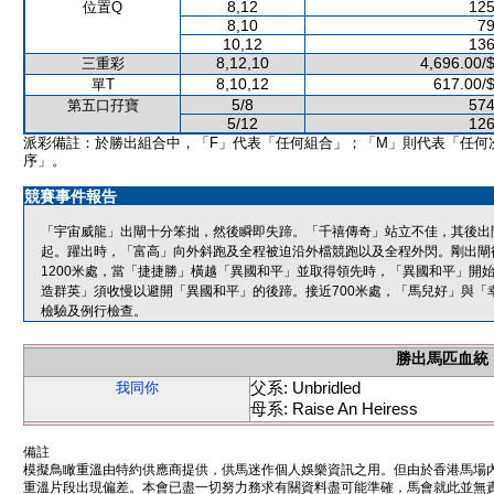
8,12
125
位置Q
8,10
79
10,12
136
8,12,10
4,696.00/
三重彩
8,10,12
617.00/
單T
5/8
574
第五口孖寶
5/12
126
派彩備註：於勝出組合中，「F」代表「任何組合」；「M」則代表「任何
序」。
競賽事件報告
「宇宙威龍」出閘十分笨拙，然後瞬即失蹄。「千禧傳奇」站立不佳，其後出
起。躍出時，「富高」向外斜跑及全程被迫沿外檔競跑以及全程外閃。剛出閘
1200米處，當「捷捷勝」橫越「異國和平」並取得領先時，「異國和平」開始
造群英」須收慢以避開「異國和平」的後蹄。接近700米處，「馬兒好」與
檢驗及例行檢查。
勝出馬匹血統
父系: Unbridled
我同你
母系: Raise An Heiress
備註
模擬鳥瞰重溫由特約供應商提供，供馬迷作個人娛樂資訊之用。但由於香港馬場
重溫片段出現偏差。本會已盡一切努力務求有關資料盡可能準確，馬會就此並無責