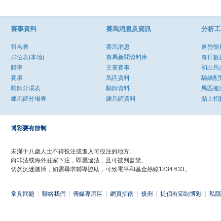
賽事資料
賽馬消息及資訊
分析工
報名表
賽馬消息
速勢能
排位表(本地)
賽馬新聞資料庫
賽日數
賠率
主要賽事
初出馬
賽果
馬匹資料
騎練配
騎師分場表
騎師資料
馬匹搬
練馬師分場表
練馬師資料
貼士指
博彩要有節制
未滿十八歲人士不得投注或進入可投注的地方。
向非法或海外莊家下注，即屬違法，且可被判監禁。
切勿沉迷賭博，如需尋求輔導協助，可致電平和基金熱線1834 633。
常見問題
|
聯絡我們
|
傳媒專用區
|
網頁指南
|
規例
|
提倡有節制博彩
|
私隱