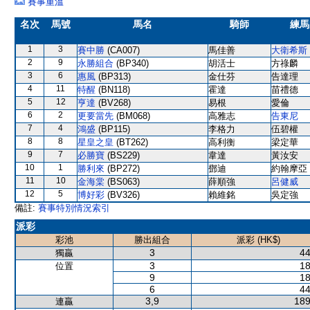
賽事重溫
名次
馬號
馬名
騎師
練馬
1
3
賽中勝
(CA007)
馬佳善
大衛希斯
2
9
永勝組合
(BP340)
胡活士
方祿麟
3
6
惠風
(BP313)
金仕芬
告達理
4
11
特醒
(BN118)
霍達
苗禮德
5
12
亨達
(BV268)
易根
愛倫
6
2
更要當先
(BM068)
高雅志
告東尼
7
4
鴻盛
(BP115)
李格力
伍碧權
8
8
星皇之皇
(BT262)
高利衡
梁定華
9
7
必勝寶
(BS229)
韋達
黃汝安
10
1
勝利來
(BP272)
鄧迪
約翰摩亞
11
10
金海棠
(BS063)
薛順強
呂健威
12
5
博好彩
(BV326)
賴維銘
吳定強
備註:
賽事特別情況索引
派彩
彩池
勝出組合
派彩 (HK$)
3
44
獨贏
3
18
位置
9
18
6
44
3,9
189
連贏