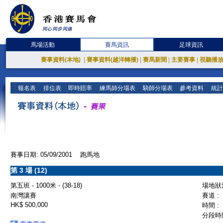
馬場活動
賽馬資訊
足球資訊
賽事資料(本地)
|
賽事資料(越洋轉播)
|
賽馬新聞
|
主要賽事
|
視聽播
報名表
排位表
即時賠率
練馬師分場表
騎師分場表
參考資料
統計
賽事日期: 05/09/2001 跑馬地
第 3 場 (12)
第五班 - 1000米 - (38-18)
場地狀況
南灣讓賽
賽道 :
HK$ 500,000
時間 :
分段時間