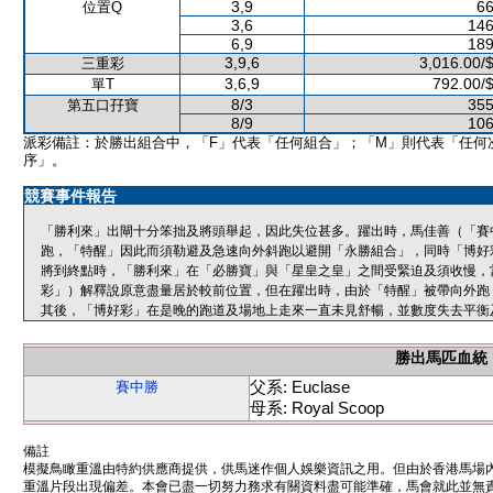
3,9
66
位置Q
3,6
146
6,9
189
3,9,6
3,016.00/
三重彩
3,6,9
792.00/
單T
8/3
355
第五口孖寶
8/9
106
派彩備註：於勝出組合中，「F」代表「任何組合」；「M」則代表「任何
序」。
競賽事件報告
「勝利來」出閘十分笨拙及將頭舉起，因此失位甚多。躍出時，馬佳善（「賽
跑，「特醒」因此而須勒避及急速向外斜跑以避開「永勝組合」，同時「博好
將到終點時，「勝利來」在「必勝寶」與「星皇之皇」之間受緊迫及須收慢，
彩」）解釋說原意盡量居於較前位置，但在躍出時，由於「特醒」被帶向外跑
其後，「博好彩」在是晚的跑道及場地上走來一直未見舒暢，並數度失去平衡
勝出馬匹血統
父系: Euclase
賽中勝
母系: Royal Scoop
備註
模擬鳥瞰重溫由特約供應商提供，供馬迷作個人娛樂資訊之用。但由於香港馬場
重溫片段出現偏差。本會已盡一切努力務求有關資料盡可能準確，馬會就此並無責