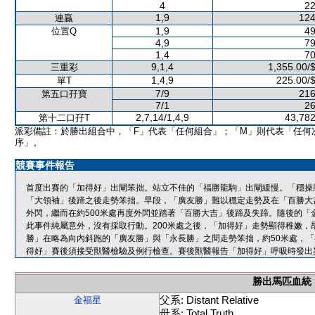
4
22
1,9
124
連贏
1,9
49
位置Q
4,9
79
1,4
70
9,1,4
1,355.00/
三重彩
1,4,9
225.00/
單T
7/9
216
第五口孖寶
7/1
26
2,7,14/1,4,9
43,782
第十二口孖T
派彩備註：於勝出組合中，「F」代表「任何組合」；「M」則代表「任何
序」。
競賽事件報告
首度出賽的「加得好」出閘笨拙。站立不佳的「福勝龍駒」出閘緩慢。「穩操
「大領袖」後蹄之後走勢笨拙。早段，「廣友勝」難以穩定走勢及在「百勝大
外閃，繼而在約500米處再度外閃並踏著「百勝大吉」後蹄及失蹄。隨後的
此事件純屬意外，沒有採取行動。200米處之後，「加得好」走勢顯得稚嫩
勝」在略為向內斜跑的「廣友勝」與「永長勝」之間走勢笨拙，約50米處，
得好」賽後須接受獸醫檢驗及例行檢查。賽後獸醫報告「加得好」呼吸時發出
勝出馬匹血統
父系: Distant Relative
金福星
母系: Total Truth