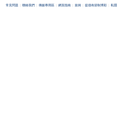
常見問題
|
聯絡我們
|
傳媒專用區
|
網頁指南
|
規例
|
提倡有節制博彩
|
私隱