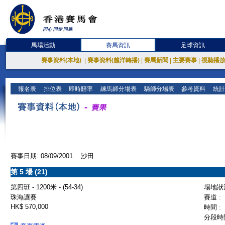
馬場活動
賽馬資訊
足球資訊
賽事資料(本地)
|
賽事資料(越洋轉播)
|
賽馬新聞
|
主要賽事
|
視聽播
報名表
排位表
即時賠率
練馬師分場表
騎師分場表
參考資料
統計
賽事日期: 08/09/2001 沙田
第 5 場 (21)
第四班 - 1200米 - (54-34)
場地狀況
珠海讓賽
賽道 :
HK$ 570,000
時間 :
分段時間