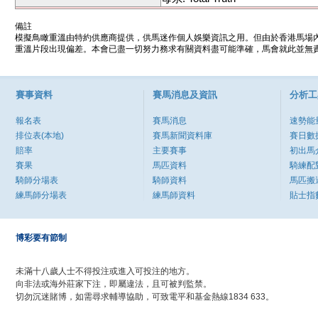
備註
模擬鳥瞰重溫由特約供應商提供，供馬迷作個人娛樂資訊之用。但由於香港馬場
重溫片段出現偏差。本會已盡一切努力務求有關資料盡可能準確，馬會就此並無責
賽事資料
賽馬消息及資訊
分析工
報名表
賽馬消息
速勢能
排位表(本地)
賽馬新聞資料庫
賽日數
賠率
主要賽事
初出馬
賽果
馬匹資料
騎練配
騎師分場表
騎師資料
馬匹搬
練馬師分場表
練馬師資料
貼士指
博彩要有節制
未滿十八歲人士不得投注或進入可投注的地方。
向非法或海外莊家下注，即屬違法，且可被判監禁。
切勿沉迷賭博，如需尋求輔導協助，可致電平和基金熱線1834 633。