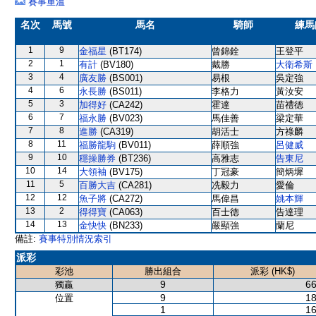
賽事重溫
名次
馬號
馬名
騎師
練馬
1
9
金福星
(BT174)
曾錦銓
王登平
2
1
有計
(BV180)
戴勝
大衛希斯
3
4
廣友勝
(BS001)
易根
吳定強
4
6
永長勝
(BS011)
李格力
黃汝安
5
3
加得好
(CA242)
霍達
苗禮德
6
7
福永勝
(BV023)
馬佳善
梁定華
7
8
進勝
(CA319)
胡活士
方祿麟
8
11
福勝龍駒
(BV011)
薛順強
呂健威
9
10
穩操勝券
(BT236)
高雅志
告東尼
10
14
大領袖
(BV175)
丁冠豪
簡炳墀
11
5
百勝大吉
(CA281)
冼毅力
愛倫
12
12
魚子將
(CA272)
馬偉昌
姚本輝
13
2
得得寶
(CA063)
百士德
告達理
14
13
金快快
(BN233)
嚴顯強
蘭尼
備註:
賽事特別情況索引
派彩
彩池
勝出組合
派彩 (HK$)
9
66
獨贏
9
18
位置
1
16