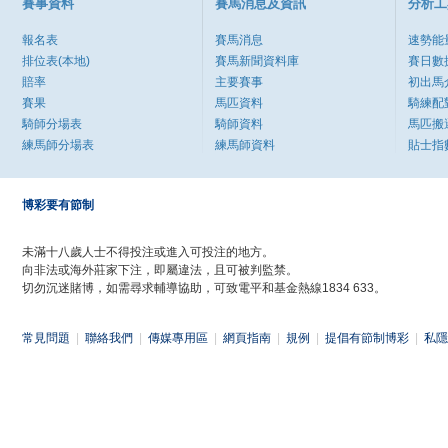
賽事資料
賽馬消息及資訊
分析工
報名表
賽馬消息
速勢能
排位表(本地)
賽馬新聞資料庫
賽日數
賠率
主要賽事
初出馬
賽果
馬匹資料
騎練配
騎師分場表
騎師資料
馬匹搬
練馬師分場表
練馬師資料
貼士指
博彩要有節制
未滿十八歲人士不得投注或進入可投注的地方。
向非法或海外莊家下注，即屬違法，且可被判監禁。
切勿沉迷賭博，如需尋求輔導協助，可致電平和基金熱線1834 633。
常見問題
|
聯絡我們
|
傳媒專用區
|
網頁指南
|
規例
|
提倡有節制博彩
|
私隱