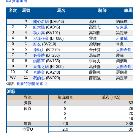
賽事重溫
名次
馬號
馬名
騎師
練馬
1
9
開心名駒
(BV046)
易根
約翰摩亞
2
2
紅太陽
(CA046)
高雅志
告東尼
3
4
功力高
(BV191)
高利衡
梁定華
4
8
沙溪孖寶
(BT096)
霍達
呂健威
5
1
好友
(BV219)
梁明偉
何良
6
5
原動力
(BT279)
金仕芬
大衛希斯
7
7
必長勝
(BT258)
馬偉昌
愛倫
8
6
鐵將軍
(BV155)
李格力
簡炳墀
9
3
喜蓮之駒
(BT300)
馬佳善
大衛希斯
10
10
喜勝寶
(CA248)
嚴顯強
羅國洲
WV
11
我的心
(BV020)
薛順強
梁定華
備註:
賽事特別情況索引
派彩
彩池
勝出組合
派彩 (HK$)
9
63
獨贏
9
28
位置
2
20
4
49
2,9
238
連贏
2,9
85
位置Q