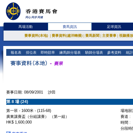
馬場活動
賽馬資訊
足球資訊
賽事資料(本地)
|
賽事資料(越洋轉播)
|
賽馬新聞
|
主要賽事
|
視聽播
報名表
排位表
即時賠率
練馬師分場表
騎師分場表
參考資料
統計
賽事日期: 08/09/2001 沙田
第 8 場 (24)
第一班 - 1600米 - (115-68)
場地狀況
廣東讓賽盃（分組讓賽） （第一組）
賽道 :
HK$ 1,600,000
時間 :
分段時間