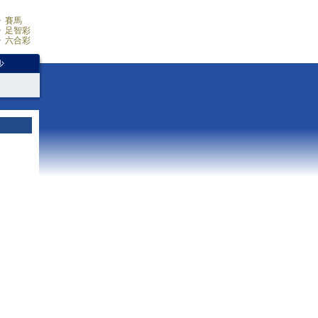
賽馬
足智彩
六合彩
少