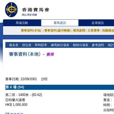
馬場活動
賽馬資訊
足球資訊
賽事資料(本地)
|
賽事資料(越洋轉播)
|
賽馬新聞
|
主要賽事
|
視聽播
報名表
排位表
即時賠率
練馬師分場表
騎師分場表
參考資料
統計
賽事日期: 22/09/2001 沙田
第 6 場 (54)
第二班 - 1400米 - (82-62)
場地狀況
亞特蘭大讓賽
賽道 :
HK$ 1,000,000
時間 :
分段時間