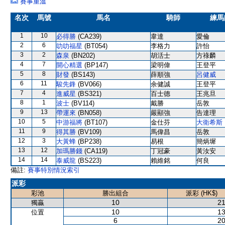
賽事重溫
名次
馬號
馬名
騎師
練馬
1
10
必得勝
(CA239)
韋達
愛倫
2
6
叻叻福星
(BT054)
李格力
許怡
3
2
森泉
(BN202)
胡活士
方祿麟
4
7
開心精選
(BP147)
梁明偉
王登平
5
8
財發
(BS143)
薛順強
呂健威
6
11
駿先鋒
(BV066)
余健誠
王登平
7
4
進威星
(BS321)
百士德
王兆旦
8
1
波士
(BV114)
戴勝
岳敦
9
13
帶運來
(BN058)
嚴顯強
告達理
10
5
中游福將
(BT107)
金仕芬
大衛希斯
11
9
得其勝
(BV109)
馬偉昌
岳敦
12
3
大黃蜂
(BP238)
易根
簡炳墀
13
12
加瑪勝錢
(CA119)
丁冠豪
黃汝安
14
14
泰威龍
(BS223)
賴維銘
何良
備註:
賽事特別情況索引
派彩
彩池
勝出組合
派彩 (HK$)
10
21
獨贏
10
13
位置
6
20