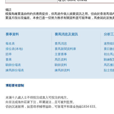
備註
模擬鳥瞰重溫由特約供應商提供，供馬迷作個人娛樂資訊之用。但由於香港馬場
重溫片段出現偏差。本會已盡一切努力務求有關資料盡可能準確，馬會就此並無責
賽事資料
賽馬消息及資訊
分析工
報名表
賽馬消息
速勢能
排位表(本地)
賽馬新聞資料庫
賽日數
賠率
主要賽事
初出馬
賽果
馬匹資料
騎練配
騎師分場表
騎師資料
馬匹搬
練馬師分場表
練馬師資料
貼士指
博彩要有節制
未滿十八歲人士不得投注或進入可投注的地方。
向非法或海外莊家下注，即屬違法，且可被判監禁。
切勿沉迷賭博，如需尋求輔導協助，可致電平和基金熱線1834 633。