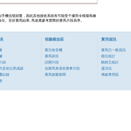
內手機信號頻繁，因此其他接收系統有可能受干擾而令模擬鳥瞰
任。至於賽馬結果, 馬迷應參考實際的賽馬片段為準。
具
視聽播放區
實用資訊
量
賽日收音機
賽馬日一般資訊
據
賽馬節目
檔位統計
介紹
試閘片段
騎師王統計
對及初岀馬成績
自購馬來港前賽事片段
靈活玩
遷紀錄
賽馬娛樂新聞
傳媒專用區
數