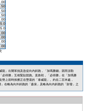
.00
.50
.50
.50
.00
$5.0
$5.0
.00
.00
.00
.00
次
威龍」出閘笨拙及急促向內斜跑，「加瑪勝錢」因而須勒
「必得勝」互相緊貼競跑。直路初，「必得勝」在「加瑪勝
走勢上前時挨擦正在墮退的「泰威龍」。約在二百米處，
將」在略為向外斜跑的「森泉」及略為向內斜跑的「財發」之