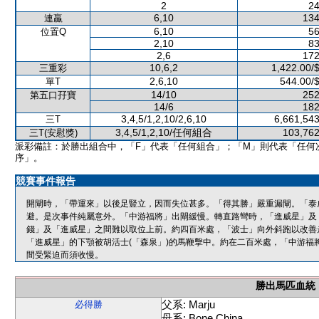
2
24
6,10
134
連贏
6,10
56
位置Q
2,10
83
2,6
172
10,6,2
1,422.00/
三重彩
2,6,10
544.00/
單T
14/10
252
第五口孖寶
14/6
182
3,4,5/1,2,10/2,6,10
6,661,543
三T
3,4,5/1,2,10/任何組合
103,762
三T(安慰獎)
派彩備註：於勝出組合中，「F」代表「任何組合」；「M」則代表「任何
序」。
競賽事件報告
開閘時，「帶運來」以後足豎立，因而失位甚多。「得其勝」嚴重漏閘。「泰
避。是次事件純屬意外。「中游福將」出閘緩慢。轉直路彎時，「進威星」及
錢」及「進威星」之間難以取位上前。約四百米處，「波士」向外斜跑以改善
「進威星」的下顎被胡活士(「森泉」)的馬鞭擊中。約在二百米處，「中游福
間受緊迫而須收慢。
勝出馬匹血統
父系: Marju
必得勝
母系: Bone China