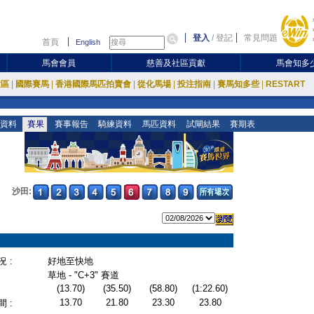
登入
/
登記
常見問題
首頁
English
馬會會員
慈善及社區貢獻
馬會知多
放區
|
國際賽馬
|
香港國際馬匹拍賣會
|
從化馬場
|
投注指南
|
賽馬知多些
|
RESTART
資料
賽果
賽事報告
騎練資料
馬匹資料
試閘結果
賽期表
沙田:
 :
好地至快地
草地 - "C+3" 賽道
(13.70)
(35.50)
(58.80)
(1:22.60)
13.70
21.80
23.30
23.80
 :