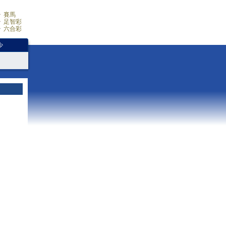
賽馬
足智彩
六合彩
少