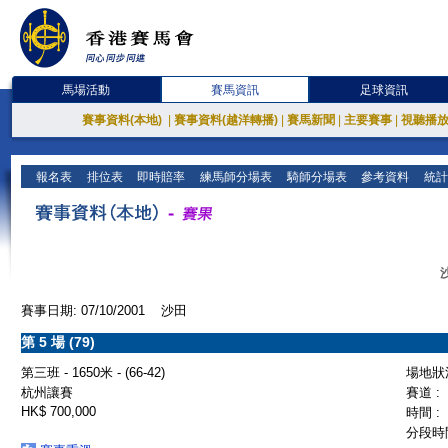
馬場活動
賽馬資訊
足球資訊
賽事資料(本地)
|
賽事資料(越洋轉播)
|
賽馬新聞
|
主要賽事
|
視聽播
報名表
排位表
即時賠率
練馬師分場表
騎師分場表
參考資料
統計
賽事日期: 07/10/2001 沙田
第 5 場 (79)
第三班 - 1650米 - (66-42)
場地狀況
杭州讓賽
賽道 :
HK$ 700,000
時間 :
分段時間