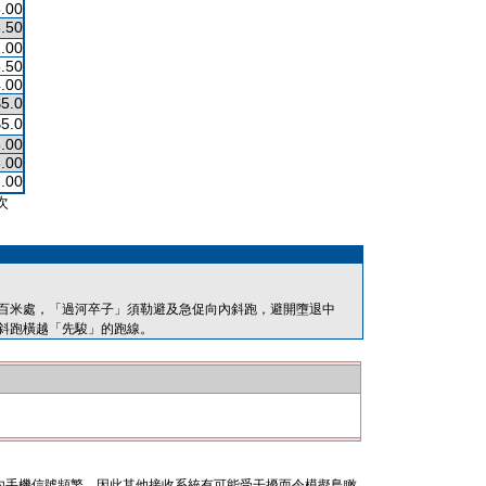
.00
.50
.00
.50
.00
$5.0
$5.0
.00
.00
.00
次
百米處，「過河卒子」須勒避及急促向內斜跑，避開墮退中
斜跑橫越「先駿」的跑線。
內手機信號頻繁，因此其他接收系統有可能受干擾而令模擬鳥瞰