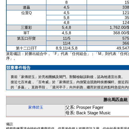
8
15
4,5
338
連贏
4,5
121
位置Q
5,8
35
4,8
124
5,4,8
1,762.00/
三重彩
4,5,8
368.00/
單T
11/5
575
第五口孖寶
11/4
366
8,9,11/4,5,8
49,547
第十二口孖T
派彩備註：於勝出組合中，「F」代表「任何組合」；「M」則代表「任何
序」。
競賽事件報告
賽前「家傳碧玉」於亮相圈觸及閘門。獸醫檢驗該駒後，認為牠適宜出賽。
接近七百米處，「百奇威」於「家傳碧玉」內側緊迫競跑時挨擦欄杆。接近四
的「多贏」。直路早段，「過河卒子」向外斜跑，繼而於接近終點時急促向內
勝出馬匹血統
父系: Prosper Fager
家傳碧玉
母系: Back Stage Music
備註
模擬鳥瞰重溫由特約供應商提供，供馬迷作個人娛樂資訊之用。但由於香港馬場