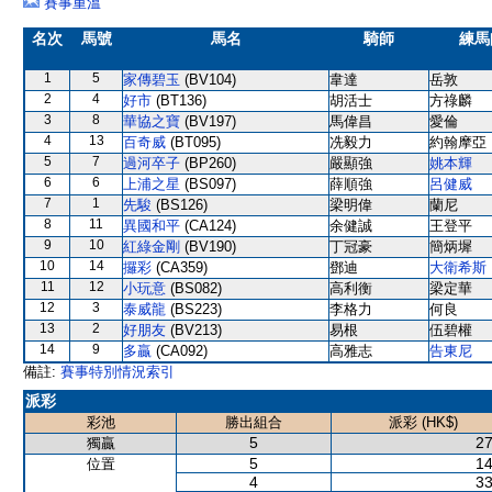
賽事重溫
名次
馬號
馬名
騎師
練馬
1
5
家傳碧玉
(BV104)
韋達
岳敦
2
4
好市
(BT136)
胡活士
方祿麟
3
8
華協之寶
(BV197)
馬偉昌
愛倫
4
13
百奇威
(BT095)
冼毅力
約翰摩亞
5
7
過河卒子
(BP260)
嚴顯強
姚本輝
6
6
上浦之星
(BS097)
薛順強
呂健威
7
1
先駿
(BS126)
梁明偉
蘭尼
8
11
異國和平
(CA124)
余健誠
王登平
9
10
紅綠金剛
(BV190)
丁冠豪
簡炳墀
10
14
攞彩
(CA359)
鄧迪
大衛希斯
11
12
小玩意
(BS082)
高利衡
梁定華
12
3
泰威龍
(BS223)
李格力
何良
13
2
好朋友
(BV213)
易根
伍碧權
14
9
多贏
(CA092)
高雅志
告東尼
備註:
賽事特別情況索引
派彩
彩池
勝出組合
派彩 (HK$)
5
27
獨贏
5
14
位置
4
33