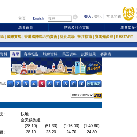
登入
/
登記
常見問題
首頁
English
馬會會員
慈善及社區貢獻
馬會知多
放區
|
國際賽馬
|
香港國際馬匹拍賣會
|
從化馬場
|
投注指南
|
賽馬知多些
|
RESTART
資料
賽果
賽事報告
騎練資料
馬匹資料
試閘結果
賽期表
沙田:
 :
快地
全天候跑道
(28.10)
(51.30)
(1:16.00)
(1:40.80)
28.10
23.20
24.70
24.80
 :