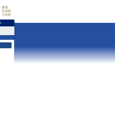
賽馬
足智彩
六合彩
少