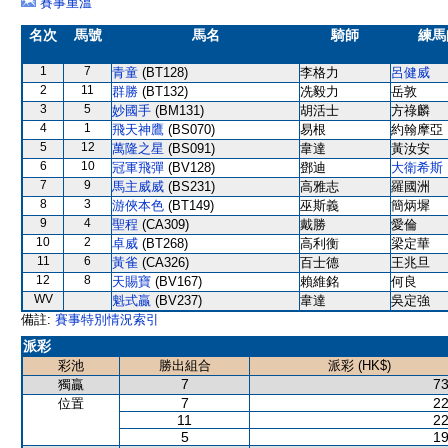
賽事重溫
名次
馬號
馬名
騎師
練馬
1
7
青童
(BT128)
李格力
呂健威
2
11
群勝
(BT132)
冼毅力
岳敦
3
5
妙國手
(BM131)
胡活士
方祿麟
4
1
飛天神鷹
(BS070)
易根
約翰摩亞
5
12
萬隆之星
(BS091)
韋達
黃汝安
6
10
冠軍飛彈
(BV128)
鄧迪
大衛希斯
7
9
馬主威威
(BS231)
高雅志
羅國洲
8
3
游俠本色
(BT149)
巫斯義
簡炳墀
9
4
聖程
(CA309)
戴勝
愛倫
10
2
卓威
(BT268)
高利衡
梁定華
11
6
黃雀
(CA326)
百士德
王兆旦
12
8
天賜寶
(BV167)
賴維銘
何良
WV
魁式贏
(BV237)
韋達
吳定強
備註:
賽事特別情況索引
派彩
彩池
勝出組合
派彩 (HK$)
7
73
獨贏
7
22
位置
11
22
5
19