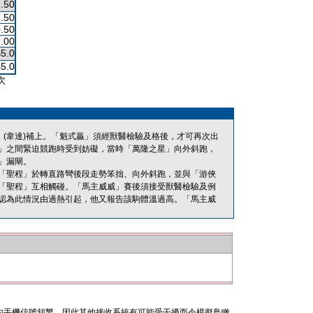
.50
.50
.50
.00
$5.0
$5.0
次
」(韋達)補上。「魁式贏」須經獸醫檢驗及格後，才可再次出
」之間緊迫競跑時受到妨礙，當時「萬隆之星」向外斜跑，
」漏閘。
「聖程」於轉直路彎後段走勢笨拙、向外斜跑，並與「游俠
「聖程」互相觸碰。「馬主威威」賽後須接受獸醫檢驗及例
認為此情況由過熱引起，他又報告該駒體溫過高。「馬主威
內手機信號頻繁，因此其他接收系統有可能受干擾而令模擬鳥瞰