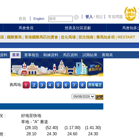
登入
/
登記
常見問題
首頁
English
馬會會員
慈善及社區貢獻
馬會知多
放區
|
國際賽馬
|
香港國際馬匹拍賣會
|
從化馬場
|
投注指南
|
賽馬知多些
|
RESTART
資料
賽果
賽事報告
騎練資料
馬匹資料
試閘結果
賽期表
跑馬地:
 :
好地至快地
草地 - "A" 賽道
(28.10)
(52.40)
(1:17.00)
(1:41.30)
28.10
24.30
24.60
24.30
 :