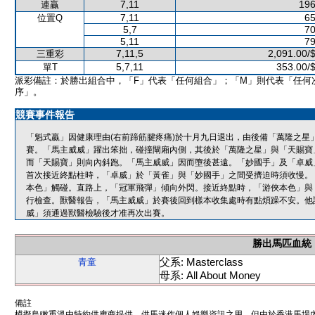
7,11
196
連贏
7,11
65
位置Q
5,7
70
5,11
79
7,11,5
2,091.00/
三重彩
5,7,11
353.00/
單T
派彩備註：於勝出組合中，「F」代表「任何組合」；「M」則代表「任何
序」。
競賽事件報告
「魁式贏」因健康理由(右前蹄筋腱疼痛)於十月九日退出，由後備「萬隆之星
賽。「馬主威威」躍出笨拙，碰撞閘廂內側，其後於「萬隆之星」與「天賜寶
而「天賜寶」則向內斜跑。「馬主威威」因而墮後甚遠。「妙國手」及「卓威
首次接近終點柱時，「卓威」於「黃雀」與「妙國手」之間受擠迫時須收慢。
本色」觸碰。直路上，「冠軍飛彈」傾向外閃。接近終點時，「游俠本色」與
行檢查。獸醫報告，「馬主威威」於賽後回到樣本收集處時有點煩躁不安。他
威」須通過獸醫檢驗後才准再次出賽。
勝出馬匹血統
父系: Masterclass
青童
母系: All About Money
備註
模擬鳥瞰重溫由特約供應商提供，供馬迷作個人娛樂資訊之用。但由於香港馬場