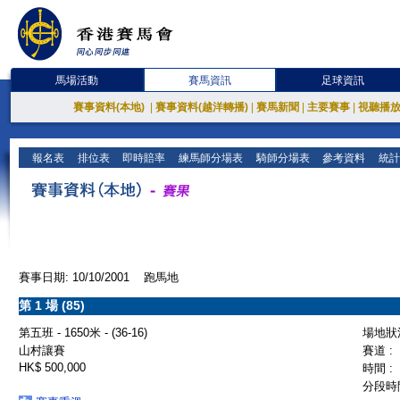
馬場活動
賽馬資訊
足球資訊
賽事資料(本地)
|
賽事資料(越洋轉播)
|
賽馬新聞
|
主要賽事
|
視聽播
報名表
排位表
即時賠率
練馬師分場表
騎師分場表
參考資料
統計
賽事日期: 10/10/2001 跑馬地
第 1 場 (85)
第五班 - 1650米 - (36-16)
場地狀況
山村讓賽
賽道 :
HK$ 500,000
時間 :
分段時間