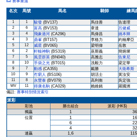
賽事重溫
名次
馬號
馬名
騎師
練馬
1
1
駿發
(BV137)
馬佳善
告達理
2
6
富高
(BV153)
韋達
呂健威
3
4
飛象過河
(CA296)
馬偉昌
姚本輝
4
3
鼎峯
(BT157)
李格力
約翰摩亞
5
12
威星
(BV065)
梁明偉
岳敦
6
2
軒轅神駒
(BS319)
巫斯義
簡炳墀
7
5
風雲群英
(BN040)
高雅志
告東尼
8
10
手袋之光
(BT015)
冼毅力
梁定華
9
7
動感
(CA355)
戴勝
大衛希斯
10
9
冇窮人
(BS106)
胡活士
黃汝安
11
8
永豐泰
(BV079)
高利衡
吳定強
WV
11
得康名駒
(CA029)
賴維銘
羅國洲
備註:
賽事特別情況索引
派彩
彩池
勝出組合
派彩 (HK$)
1
36
獨贏
1
16
位置
6
22
4
32
1,6
115
連贏