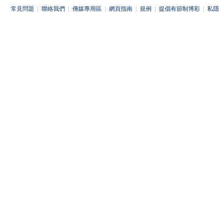
常見問題
|
聯絡我們
|
傳媒專用區
|
網頁指南
|
規例
|
提倡有節制博彩
|
私隱