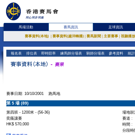
馬場活動
賽馬資訊
足球資訊
賽事資料(本地)
|
賽事資料(越洋轉播)
|
賽馬新聞
|
主要賽事
|
視聽播
報名表
排位表
即時賠率
練馬師分場表
騎師分場表
參考資料
統計
賽事日期: 10/10/2001 跑馬地
第 5 場 (89)
第四班 - 1200米 - (56-36)
場地狀況
奕蔭讓賽
賽道 :
HK$ 570,000
時間 :
分段時間