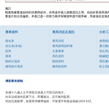
備註
模擬鳥瞰重溫由特約供應商提供，供馬迷作個人娛樂資訊之用。但由於香港馬場
重溫片段出現偏差。本會已盡一切努力務求有關資料盡可能準確，馬會就此並無責
賽事資料
賽馬消息及資訊
分析工
報名表
賽馬消息
速勢能
排位表(本地)
賽馬新聞資料庫
賽日數
賠率
主要賽事
初出馬
賽果
馬匹資料
騎練配
騎師分場表
騎師資料
馬匹搬
練馬師分場表
練馬師資料
貼士指
博彩要有節制
未滿十八歲人士不得投注或進入可投注的地方。
向非法或海外莊家下注，即屬違法，且可被判監禁。
切勿沉迷賭博，如需尋求輔導協助，可致電平和基金熱線1834 633。