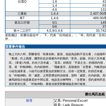
1,6
41
位置Q
1,4
83
4,6
131
1,6,4
2,407.00/
三重彩
1,4,6
489.00/
單T
5/1
149
第五口孖寶
5/6
37
4,5,9/1,4,6
33,742
第十二口孖T
派彩備註：於勝出組合中，「F」代表「任何組合」；「M」則代表「任何
序」。
競賽事件報告
晚上大約八時，獸醫發現「得康名駒」腹瀉，他認為該駒不宜出賽，小組隨即
「動感」向上跳躍，繼而於起步後被向外斜跑的「富高」妨礙。約在八百米處
高」 (韋達) 內側。約在六百米處，「富高」斜跑至「手袋之光」的後蹄內
置。當「軒轅神駒」向內斜跑時，「飛象過河」及隨後的「永豐泰」均略受妨
小組告誡韋達，小組可以接受緊迫的策騎方法，但有一定限度。約四百米處，
在「軒轅神駒」與「威星」之間受擠迫時須收慢，當時「威星」向內斜跑。高
練馬師指示他盡量居於中間位置。他說首次轉彎時，「永豐泰」受約束時昂首
居於更前位置。「軒轅神駒」賽後須接受獸醫檢驗及例行檢查。
勝出馬匹血統
父系: Personal Escort
駿發
母系: Lady Reason