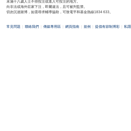
未滿十八歲人士不得投注或進入可投注的地方。
向非法或海外莊家下注，即屬違法，且可被判監禁。
切勿沉迷賭博，如需尋求輔導協助，可致電平和基金熱線1834 633。
常見問題
|
聯絡我們
|
傳媒專用區
|
網頁指南
|
規例
|
提倡有節制博彩
|
私隱