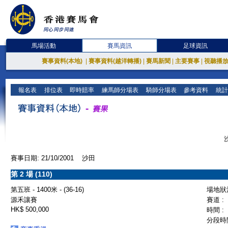
馬場活動
賽馬資訊
足球資訊
賽事資料(本地)
|
賽事資料(越洋轉播)
|
賽馬新聞
|
主要賽事
|
視聽播
報名表
排位表
即時賠率
練馬師分場表
騎師分場表
參考資料
統計
賽事日期: 21/10/2001 沙田
第 2 場 (110)
第五班 - 1400米 - (36-16)
場地狀況
源禾讓賽
賽道 :
HK$ 500,000
時間 :
分段時間