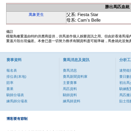
勝出馬匹血統
父系: Fiesta Star
萬象更生
母系: Cam's Belle
備註
模擬鳥瞰重溫由特約供應商提供，供馬迷作個人娛樂資訊之用。但由於香港馬場
重溫片段出現偏差。本會已盡一切努力務求有關資料盡可能準確，馬會就此並無責
賽事資料
賽馬消息及資訊
分析工
報名表
賽馬消息
速勢能
排位表(本地)
賽馬新聞資料庫
賽日數
賠率
主要賽事
初出馬
賽果
馬匹資料
騎練配
騎師分場表
騎師資料
馬匹搬
練馬師分場表
練馬師資料
貼士指
博彩要有節制