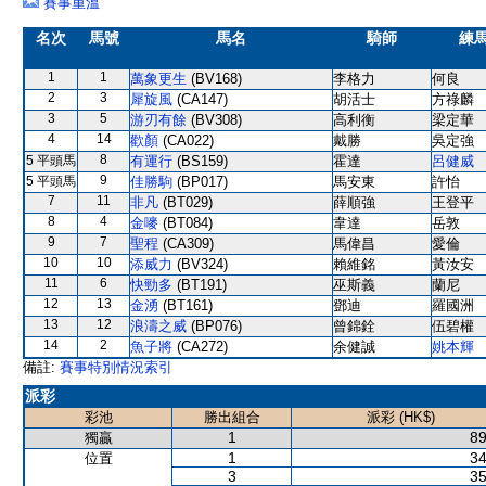
賽事重溫
名次
馬號
馬名
騎師
練
1
1
萬象更生
(BV168)
李格力
何良
2
3
犀旋風
(CA147)
胡活士
方祿麟
3
5
游刃有餘
(BV308)
高利衡
梁定華
4
14
歡顏
(CA022)
戴勝
吳定強
8
5 平頭馬
有運行
(BS159)
霍達
呂健威
9
5 平頭馬
佳勝駒
(BP017)
馬安東
許怡
7
11
非凡
(BT029)
薛順強
王登平
8
4
金嘜
(BT084)
韋達
岳敦
9
7
聖程
(CA309)
馬偉昌
愛倫
10
10
添威力
(BV324)
賴維銘
黃汝安
11
6
快勁多
(BT191)
巫斯義
蘭尼
12
13
金湧
(BT161)
鄧迪
羅國洲
13
12
浪濤之威
(BP076)
曾錦銓
伍碧權
14
2
魚子將
(CA272)
余健誠
姚本輝
備註:
賽事特別情況索引
派彩
彩池
勝出組合
派彩 (HK$)
1
89
獨贏
1
34
位置
3
35