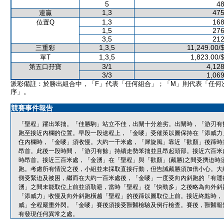
5
48
1,3
475
連贏
1,3
168
位置Q
1,5
276
3,5
212
1,3,5
11,249.00/
三重彩
1,3,5
1,823.00/
單T
3/1
4,128
第五口孖寶
3/3
1,069
派彩備註：於勝出組合中，「F」代表「任何組合」；「M」則代表「任何
序」。
競賽事件報告
「聖程」躍出笨拙。「佳勝駒」站立不佳，出閘十分差劣。出閘時，「游刃有
跑至接近內欄的位置。早段一段途程上，「金嘜」受催策以圖保持在「添威力
住內欄時，「金嘜」須收慢。大約一千米處，「犀旋風」靠近「歡顏」後蹄時
昂首。此後一段時間，「游刃有餘」持續走勢笨拙並且昂起頭部。接近六百米
時昂首。接近三百米處，「金湧」在「聖程」與「歡顏」(戴勝)之間受擠迫時
跑。考慮所有情況之後，小組並未採取直接行動，但告誡戴勝須加倍小心。大
側受緊迫及被困，繼而在大約一百米處後，「金嘜」一度受向內斜跑的「有運
湧」之間未能取位上前並須勒避，當時「聖程」從「快勁多」之後略為向外斜
「添威力」收慢及向外斜跑橫越「聖程」的後蹄以圖取位上前。接近終點時，
威」全程嚴重外閃。「金嘜」賽後須接受獸醫檢驗及例行檢查。賽後，獸醫報
有發現任何異常之處。