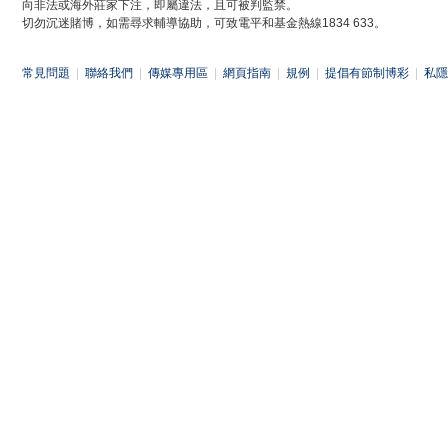
向非法或海外莊家下注，即屬違法，且可被判監禁。
切勿沉迷賭博，如需尋求輔導協助，可致電平和基金熱線1834 633。
常見問題
|
聯絡我們
|
傳媒專用區
|
網頁指南
|
規例
|
提倡有節制博彩
|
私隱