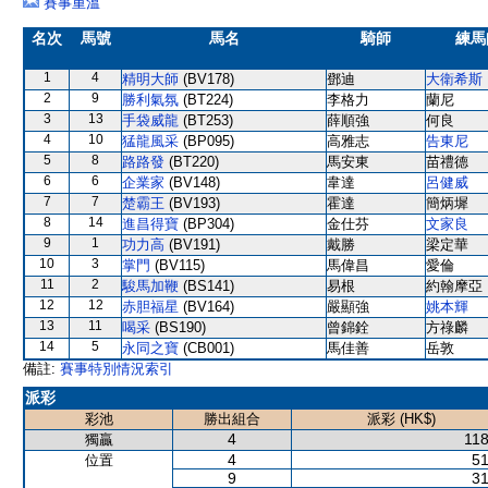
賽事重溫
名次
馬號
馬名
騎師
練馬
1
4
精明大師
(BV178)
鄧迪
大衛希斯
2
9
勝利氣氛
(BT224)
李格力
蘭尼
3
13
手袋威龍
(BT253)
薛順強
何良
4
10
猛龍風采
(BP095)
高雅志
告東尼
5
8
路路發
(BT220)
馬安東
苗禮德
6
6
企業家
(BV148)
韋達
呂健威
7
7
楚霸王
(BV193)
霍達
簡炳墀
8
14
進昌得寶
(BP304)
金仕芬
文家良
9
1
功力高
(BV191)
戴勝
梁定華
10
3
掌門
(BV115)
馬偉昌
愛倫
11
2
駿馬加鞭
(BS141)
易根
約翰摩亞
12
12
赤胆福星
(BV164)
嚴顯強
姚本輝
13
11
喝采
(BS190)
曾錦銓
方祿麟
14
5
永同之寶
(CB001)
馬佳善
岳敦
備註:
賽事特別情況索引
派彩
彩池
勝出組合
派彩 (HK$)
4
118
獨贏
4
51
位置
9
31