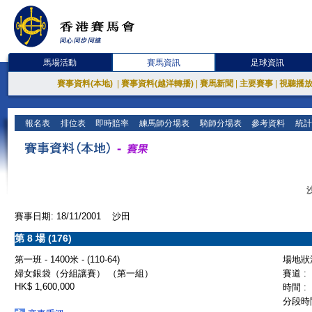
馬場活動
賽馬資訊
足球資訊
賽事資料(本地)
|
賽事資料(越洋轉播)
|
賽馬新聞
|
主要賽事
|
視聽播
報名表
排位表
即時賠率
練馬師分場表
騎師分場表
參考資料
統計
賽事日期: 18/11/2001 沙田
第 8 場 (176)
第一班 - 1400米 - (110-64)
場地狀況
婦女銀袋（分組讓賽） （第一組）
賽道 :
HK$ 1,600,000
時間 :
分段時間