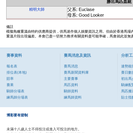
勝出馬匹血統
父系: Euclase
精明大師
母系: Good Looker
備註
模擬鳥瞰重溫由特約供應商提供，供馬迷作個人娛樂資訊之用。但由於香港馬場
重溫片段出現偏差。本會已盡一切努力務求有關資料盡可能準確，馬會就此並無責
賽事資料
賽馬消息及資訊
分析工
報名表
賽馬消息
速勢能
排位表(本地)
賽馬新聞資料庫
賽日數
賠率
主要賽事
初出馬
賽果
馬匹資料
騎練配
騎師分場表
騎師資料
馬匹搬
練馬師分場表
練馬師資料
貼士指
博彩要有節制
未滿十八歲人士不得投注或進入可投注的地方。