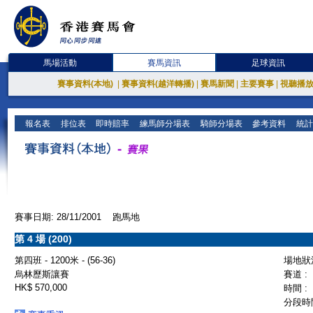
馬場活動
賽馬資訊
足球資訊
賽事資料(本地)
|
賽事資料(越洋轉播)
|
賽馬新聞
|
主要賽事
|
視聽播
報名表
排位表
即時賠率
練馬師分場表
騎師分場表
參考資料
統計
賽事日期: 28/11/2001 跑馬地
第 4 場 (200)
第四班 - 1200米 - (56-36)
場地狀況
烏林歷斯讓賽
賽道 :
HK$ 570,000
時間 :
分段時間