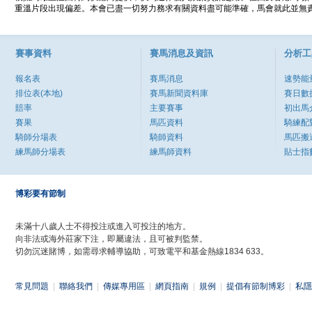
重溫片段出現偏差。本會已盡一切努力務求有關資料盡可能準確，馬會就此並無責
賽事資料
賽馬消息及資訊
分析工
報名表
賽馬消息
速勢能
排位表(本地)
賽馬新聞資料庫
賽日數
賠率
主要賽事
初出馬
賽果
馬匹資料
騎練配
騎師分場表
騎師資料
馬匹搬
練馬師分場表
練馬師資料
貼士指
博彩要有節制
未滿十八歲人士不得投注或進入可投注的地方。
向非法或海外莊家下注，即屬違法，且可被判監禁。
切勿沉迷賭博，如需尋求輔導協助，可致電平和基金熱線1834 633。
常見問題
|
聯絡我們
|
傳媒專用區
|
網頁指南
|
規例
|
提倡有節制博彩
|
私隱