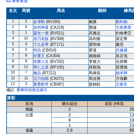
賽事重溫
名次
馬號
馬名
騎師
練馬
1
2
金津駒
(BV293)
戴勝
蔡約翰
2
6
加州神童
(CA219)
鄧迪
大衛希斯
3
1
靈光一號
(BV021)
高雅志
約翰摩亞
4
10
游刃有餘
(BV308)
高利衡
梁定華
5
4
寸土必爭
(BT171)
梁明偉
蘭尼
6
5
特叻
(CB014)
霍達
呂健威
7
8
好運王
(CA304)
賴維銘
吳定強
8
9
快樂人生
(BV332)
李格力
伍碧權
9
12
華仁之星
(BP105)
薛順強
苗禮德
10
7
極品
(BT212)
馬偉昌
姚本輝
11
11
活力拍檔
(CA071)
馬佳善
方祿麟
12
3
重疊歡呼
(CB087)
曾錦銓
文家良
備註:
賽事特別情況索引
派彩
彩池
勝出組合
派彩 (HK$)
2
26
獨贏
2
13
位置
6
16
1
21
2,6
85
連贏