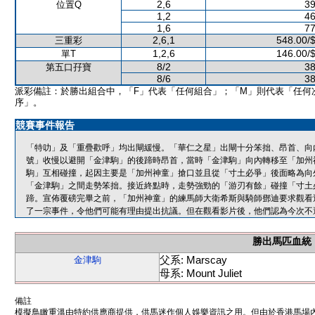
2,6
39
位置Q
1,2
46
1,6
77
2,6,1
548.00/
三重彩
1,2,6
146.00/
單T
8/2
38
第五口孖寶
8/6
38
派彩備註：於勝出組合中，「F」代表「任何組合」；「M」則代表「任何
序」。
競賽事件報告
「特叻」及「重疊歡呼」均出閘緩慢。「華仁之星」出閘十分笨拙、昂首、向
號」收慢以避開「金津駒」的後蹄時昂首，當時「金津駒」向內轉移至「加州
駒」互相碰撞，起因主要是「加州神童」搶口並且從「寸土必爭」後面略為向
「金津駒」之間走勢笨拙。接近終點時，走勢強勁的「游刃有餘」碰撞「寸土
蹄。宣佈覆磅完畢之前，「加州神童」的練馬師大衛希斯與騎師鄧迪要求觀看
了一宗事件，令他們可能有理由提出抗議。但在觀看影片後，他們認為今次不
勝出馬匹血統
父系: Marscay
金津駒
母系: Mount Juliet
備註
模擬鳥瞰重溫由特約供應商提供，供馬迷作個人娛樂資訊之用。但由於香港馬場