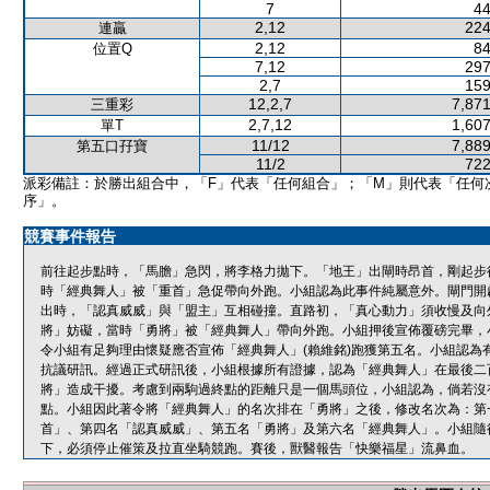
7
44
2,12
224
連贏
2,12
84
位置Q
7,12
297
2,7
159
12,2,7
7,871
三重彩
2,7,12
1,607
單T
11/12
7,889
第五口孖寶
11/2
722
派彩備註：於勝出組合中，「F」代表「任何組合」；「M」則代表「任何
序」。
競賽事件報告
前往起步點時，「馬膽」急閃，將李格力拋下。「地王」出閘時昂首，剛起步
時「經典舞人」被「重首」急促帶向外跑。小組認為此事件純屬意外。閘門開
出時，「認真威威」與「盟主」互相碰撞。直路初，「真心動力」須收慢及向
將」妨礙，當時「勇將」被「經典舞人」帶向外跑。小組押後宣佈覆磅完畢，
令小組有足夠理由懷疑應否宣佈「經典舞人」(賴維銘)跑獲第五名。小組認為
抗議研訊。經過正式研訊後，小組根據所有證據，認為「經典舞人」在最後二
將」造成干擾。考慮到兩駒過終點的距離只是一個馬頭位，小組認為，倘若沒
點。小組因此著令將「經典舞人」的名次排在「勇將」之後，修改名次為：第
首」、第四名「認真威威」、第五名「勇將」及第六名「經典舞人」。小組隨
下，必須停止催策及拉直坐騎競跑。賽後，獸醫報告「快樂福星」流鼻血。