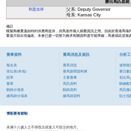
勝出馬匹血統
父系: Deputy Governor
利是吉祥
母系: Kansas City
備註
模擬鳥瞰重溫由特約供應商提供，供馬迷作個人娛樂資訊之用。但由於香港馬場
重溫片段出現偏差。本會已盡一切努力務求有關資料盡可能準確，馬會就此並無責
賽事資料
賽馬消息及資訊
分析工
報名表
賽馬消息
速勢能
排位表(本地)
賽馬新聞資料庫
賽日數
賠率
主要賽事
初出馬
賽果
馬匹資料
騎練配
騎師分場表
騎師資料
馬匹搬
練馬師分場表
練馬師資料
貼士指
博彩要有節制
未滿十八歲人士不得投注或進入可投注的地方。