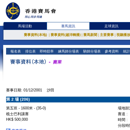
馬場活動
賽馬資訊
足球資訊
賽事資料(本地)
|
賽事資料(越洋轉播)
|
賽馬新聞
|
主要賽事
|
視聽播
報名表
排位表
即時賠率
練馬師分場表
騎師分場表
參考資料
統計
賽事日期: 01/12/2001 沙田
第 2 場 (206)
第五班 - 1600米 - (35-0)
場地狀況
梳士巴利讓賽
賽道 :
HK$ 500,000
時間 :
分段時間