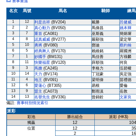
賽事重溫
名次
馬號
馬名
騎師
練馬
1
12
利是吉祥
(BV204)
戴勝
呂健威
2
2
真心動力
(BV050)
馬偉昌
姚本輝
3
7
重首
(CA081)
巫斯義
簡炳墀
4
8
認真威威
(BV277)
嚴顯強
梁定華
5
10
勇將
(BV080)
鄧迪
蔡約翰
6
5
經典舞人
(BV170)
賴維銘
羅國洲
7
1
妙國手
(BM131)
馬佳善
方祿麟
8
11
快樂福星
(BV120)
薛順強
何良
9
3
馬膽
(CA245)
李格力
伍碧權
10
14
天力
(BV174)
丁冠豪
吳定強
11
4
地王
(BV091)
梁明偉
苗禮德
12
6
愛蓮心
(BT305)
易根
愛倫
13
9
盟主
(CA073)
鄭雨滇
岳敦
14
13
名譽先生
(BV336)
曾錦銓
文家良
備註:
賽事特別情況索引
派彩
彩池
勝出組合
派彩 (HK$)
12
104
獨贏
12
35
位置
2
16