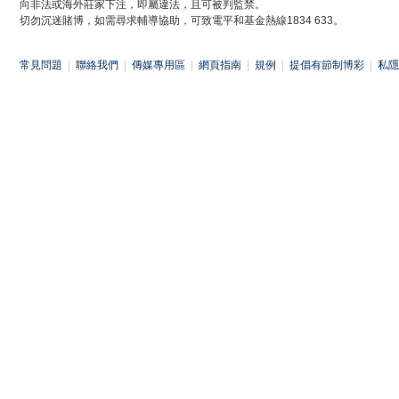
向非法或海外莊家下注，即屬違法，且可被判監禁。
切勿沉迷賭博，如需尋求輔導協助，可致電平和基金熱線1834 633。
常見問題
|
聯絡我們
|
傳媒專用區
|
網頁指南
|
規例
|
提倡有節制博彩
|
私隱