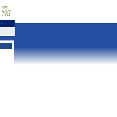
賽馬
足智彩
六合彩
少