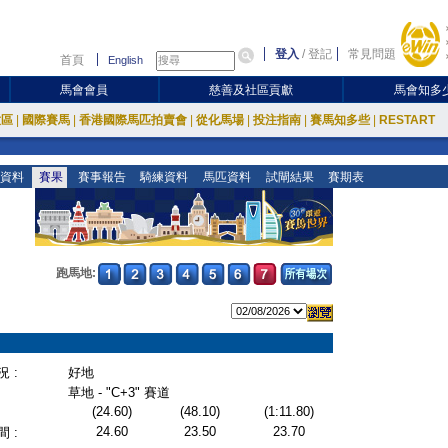
登入
/
登記
常見問題
首頁
English
馬會會員
慈善及社區貢獻
馬會知多
放區
|
國際賽馬
|
香港國際馬匹拍賣會
|
從化馬場
|
投注指南
|
賽馬知多些
|
RESTART
資料
賽果
賽事報告
騎練資料
馬匹資料
試閘結果
賽期表
跑馬地:
 :
好地
草地 - "C+3" 賽道
(24.60)
(48.10)
(1:11.80)
24.60
23.50
23.70
 :