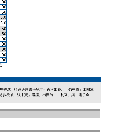
.00
.00
.50
$5.0
$5.0
.50
.50
.00
.00
.00
.00
.00
次
「馬特威」須通過獸醫檢驗才可再次出賽。「強中寶」出閘笨
起步後被「強中寶」碰撞。出閘時，「利來」與「電子金