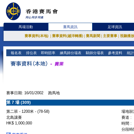
馬場活動
賽馬資訊
足球資訊
賽事資料(本地)
|
賽事資料(越洋轉播)
|
賽馬新聞
|
主要賽事
|
視聽播
報名表
排位表
即時賠率
練馬師分場表
騎師分場表
參考資料
統計
賽事日期: 16/01/2002 跑馬地
第 7 場 (309)
第二班 - 1200米 - (78-58)
場地狀況
北島讓賽
賽道 :
HK$ 1,000,000
時間 :
分段時間