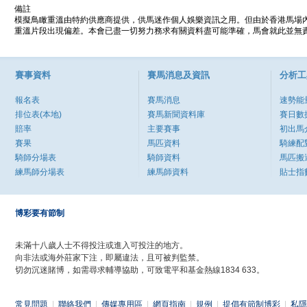
備註
模擬鳥瞰重溫由特約供應商提供，供馬迷作個人娛樂資訊之用。但由於香港馬場
重溫片段出現偏差。本會已盡一切努力務求有關資料盡可能準確，馬會就此並無責
賽事資料
賽馬消息及資訊
分析工
報名表
賽馬消息
速勢能
排位表(本地)
賽馬新聞資料庫
賽日數
賠率
主要賽事
初出馬
賽果
馬匹資料
騎練配
騎師分場表
騎師資料
馬匹搬
練馬師分場表
練馬師資料
貼士指
博彩要有節制
未滿十八歲人士不得投注或進入可投注的地方。
向非法或海外莊家下注，即屬違法，且可被判監禁。
切勿沉迷賭博，如需尋求輔導協助，可致電平和基金熱線1834 633。
常見問題
|
聯絡我們
|
傳媒專用區
|
網頁指南
|
規例
|
提倡有節制博彩
|
私隱