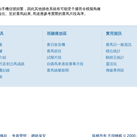
內手機信號頻繁，因此其他接收系統有可能受干擾而令模擬鳥瞰
任。至於賽馬結果, 馬迷應參考實際的賽馬片段為準。
具
視聽播放區
實用資訊
量
賽日收音機
賽馬日一般資訊
據
賽馬節目
檔位統計
介紹
試閘片段
騎師王統計
對及初岀馬成績
自購馬來港前賽事片段
靈活玩
遷紀錄
賽馬娛樂新聞
傳媒專用區
數
條款
|
免責聲明
|
網絡保安
版權所有 不得轉載 © 2000