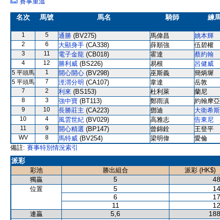
賽事重溫
名次
馬號
馬名
騎師
練
1
5
通勝
(BV275)
馬偉昌
姚本輝
2
6
大顯身手
(CA338)
薛順強
伍碧權
3
11
電子金龍
(CB018)
霍達
蔡約翰
4
12
勝利威
(BS226)
易根
呂健威
1
5 平頭馬
開心開心
(BV298)
巫斯義
簡炳墀
7
5 平頭馬
涇渭分明
(CA107)
韋達
岳敦
7
2
利來
(BS153)
杜利萊
蘭尼
8
3
強中寶
(BT113)
鄭雨滇
約翰摩亞
9
10
長勝莊主
(CA223)
鄧迪
大衛希斯
10
4
風雲世紀
(BV029)
高雅志
告東尼
11
9
開心精選
(BP147)
曾錦銓
王登平
WV
8
馬特威
(BV254)
梁明偉
愛倫
備註:
賽事特別情況索引
派彩
彩池
勝出組合
派彩 (HK$)
5
48
獨贏
5
14
位置
6
17
11
12
5,6
188
連贏