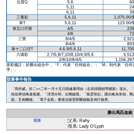
5,6
60
位置Q
5,11
24
6,11
39
5,6,11
1,075.00/
三重彩
5,6,11
123.00/
單T
4/5
239
第五口孖寶
4/6
72
8/4/5
2,921
三寶
8/4/6
893
4,6,9/5,6,11
11,700
第十二口孖T
2,7/5,8/7,10/8,10/4,9/5,6
5,513
六環彩
2/8/10/8/4/5
1,156,397
派彩備註：於勝出組合中，「F」代表「任何組合」；「M」則代表「任何
序」。
競賽事件報告
「馬特威」於二○○二年一月十五日因健康理由（右前蹄懸韌帶腫脹）退出。
拙並將頭兩邊搖擺。「涇渭分明」出閘緩慢。「風雲世紀」躍出略為笨拙，剛
龍」互相觸碰。「電子金龍」賽後須接受獸醫檢驗及例行檢查。
勝出馬匹血統
父系: Rahy
通勝
母系: Lady O'Lyph