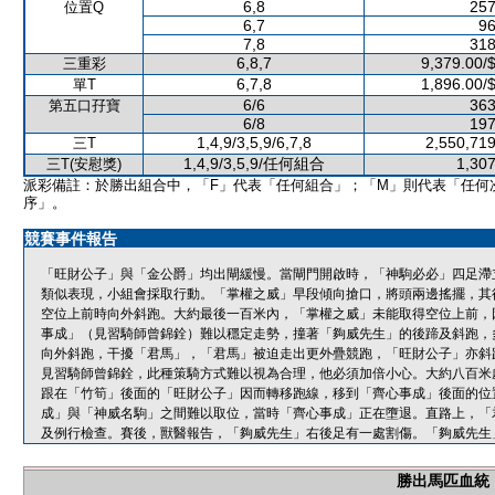
6,8
257
位置Q
6,7
96
7,8
318
6,8,7
9,379.00/
三重彩
6,7,8
1,896.00/
單T
6/6
363
第五口孖寶
6/8
197
1,4,9/3,5,9/6,7,8
2,550,719
三T
1,4,9/3,5,9/任何組合
1,307
三T(安慰獎)
派彩備註：於勝出組合中，「F」代表「任何組合」；「M」則代表「任何
序」。
競賽事件報告
「旺財公子」與「金公爵」均出閘緩慢。當閘門開啟時，「神駒必必」四足滯
類似表現，小組會採取行動。「掌權之威」早段傾向搶口，將頭兩邊搖擺，其
空位上前時向外斜跑。大約最後一百米內，「掌權之威」未能取得空位上前，
事成」（見習騎師曾錦銓）難以穩定走勢，撞著「夠威先生」的後蹄及斜跑，
向外斜跑，干擾「君馬」，「君馬」被迫走出更外疊競跑，「旺財公子」亦斜
見習騎師曾錦銓，此種策騎方式難以視為合理，他必須加倍小心。大約八百米
跟在「竹筍」後面的「旺財公子」因而轉移跑線，移到「齊心事成」後面的位
成」與「神威名駒」之間難以取位，當時「齊心事成」正在墮退。直路上，「
及例行檢查。賽後，獸醫報告，「夠威先生」右後足有一處割傷。「夠威先生
勝出馬匹血統