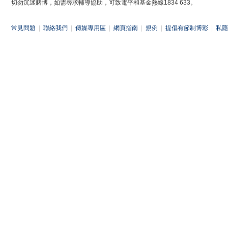
切勿沉迷賭博，如需尋求輔導協助，可致電平和基金熱線1834 633。
常見問題
|
聯絡我們
|
傳媒專用區
|
網頁指南
|
規例
|
提倡有節制博彩
|
私隱