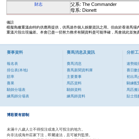
父系: The Commander
財志
母系: Dionett
備註
模擬鳥瞰重溫由特約供應商提供，供馬迷作個人娛樂資訊之用。但由於香港馬場
重溫片段出現偏差。本會已盡一切努力務求有關資料盡可能準確，馬會就此並無責
賽事資料
賽馬消息及資訊
分析工
報名表
賽馬消息
速勢能
排位表(本地)
賽馬新聞資料庫
賽日數
賠率
主要賽事
初出馬
賽果
馬匹資料
騎練配
騎師分場表
騎師資料
馬匹搬
練馬師分場表
練馬師資料
貼士指
博彩要有節制
未滿十八歲人士不得投注或進入可投注的地方。
向非法或海外莊家下注，即屬違法，且可被判監禁。