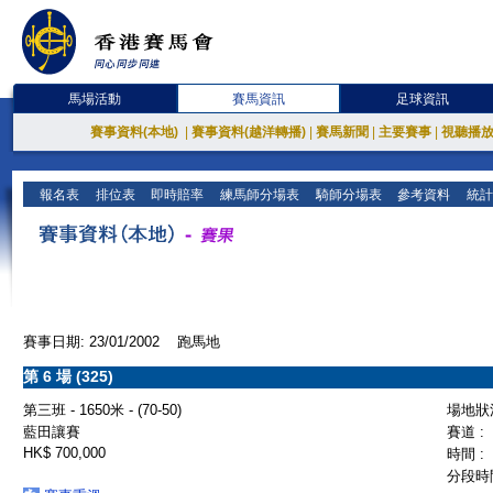
馬場活動
賽馬資訊
足球資訊
賽事資料(本地)
|
賽事資料(越洋轉播)
|
賽馬新聞
|
主要賽事
|
視聽播
報名表
排位表
即時賠率
練馬師分場表
騎師分場表
參考資料
統計
賽事日期: 23/01/2002 跑馬地
第 6 場 (325)
第三班 - 1650米 - (70-50)
場地狀況
藍田讓賽
賽道 :
HK$ 700,000
時間 :
分段時間