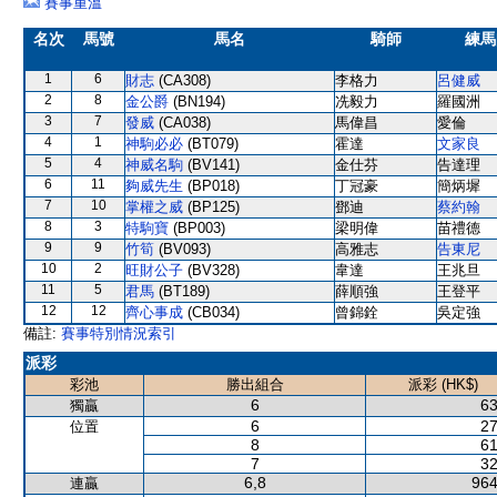
賽事重溫
名次
馬號
馬名
騎師
練馬
1
6
財志
(CA308)
李格力
呂健威
2
8
金公爵
(BN194)
冼毅力
羅國洲
3
7
發威
(CA038)
馬偉昌
愛倫
4
1
神駒必必
(BT079)
霍達
文家良
5
4
神威名駒
(BV141)
金仕芬
告達理
6
11
夠威先生
(BP018)
丁冠豪
簡炳墀
7
10
掌權之威
(BP125)
鄧迪
蔡約翰
8
3
特駒寶
(BP003)
梁明偉
苗禮德
9
9
竹筍
(BV093)
高雅志
告東尼
10
2
旺財公子
(BV328)
韋達
王兆旦
11
5
君馬
(BT189)
薛順強
王登平
12
12
齊心事成
(CB034)
曾錦銓
吳定強
備註:
賽事特別情況索引
派彩
彩池
勝出組合
派彩 (HK$)
6
63
獨贏
6
27
位置
8
61
7
32
6,8
964
連贏