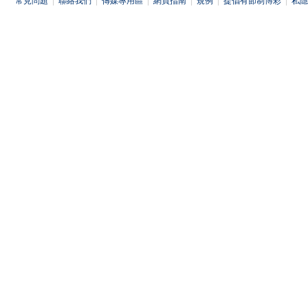
常見問題
|
聯絡我們
|
傳媒專用區
|
網頁指南
|
規例
|
提倡有節制博彩
|
私隱