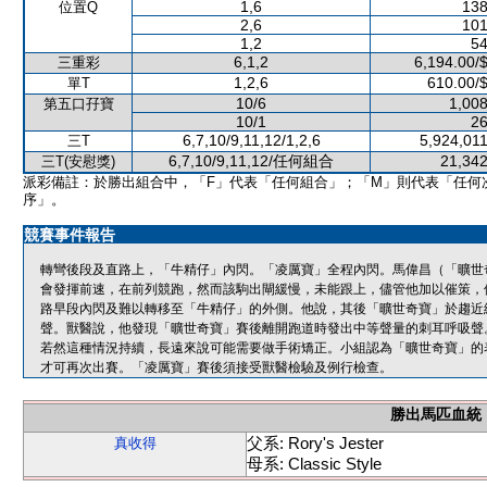
1,6
138
位置Q
2,6
101
1,2
54
6,1,2
6,194.00/
三重彩
1,2,6
610.00/
單T
10/6
1,008
第五口孖寶
10/1
26
6,7,10/9,11,12/1,2,6
5,924,01
三T
6,7,10/9,11,12/任何組合
21,342
三T(安慰獎)
派彩備註：於勝出組合中，「F」代表「任何組合」；「M」則代表「任何
序」。
競賽事件報告
轉彎後段及直路上，「牛精仔」內閃。「凌厲寶」全程內閃。馬偉昌（「曠世
會發揮前速，在前列競跑，然而該駒出閘緩慢，未能跟上，儘管他加以催策，
路早段內閃及難以轉移至「牛精仔」的外側。他說，其後「曠世奇寶」於趨近
聲。獸醫說，他發現「曠世奇寶」賽後離開跑道時發出中等聲量的刺耳呼吸聲
若然這種情況持續，長遠來說可能需要做手術矯正。小組認為「曠世奇寶」的
才可再次出賽。「凌厲寶」賽後須接受獸醫檢驗及例行檢查。
勝出馬匹血統
父系: Rory's Jester
真收得
母系: Classic Style