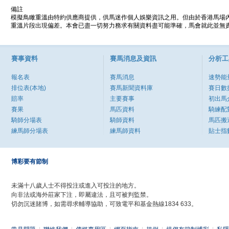
備註
模擬鳥瞰重溫由特約供應商提供，供馬迷作個人娛樂資訊之用。但由於香港馬場
重溫片段出現偏差。本會已盡一切努力務求有關資料盡可能準確，馬會就此並無責
賽事資料
賽馬消息及資訊
分析工
報名表
賽馬消息
速勢能
排位表(本地)
賽馬新聞資料庫
賽日數
賠率
主要賽事
初出馬
賽果
馬匹資料
騎練配
騎師分場表
騎師資料
馬匹搬
練馬師分場表
練馬師資料
貼士指
博彩要有節制
未滿十八歲人士不得投注或進入可投注的地方。
向非法或海外莊家下注，即屬違法，且可被判監禁。
切勿沉迷賭博，如需尋求輔導協助，可致電平和基金熱線1834 633。