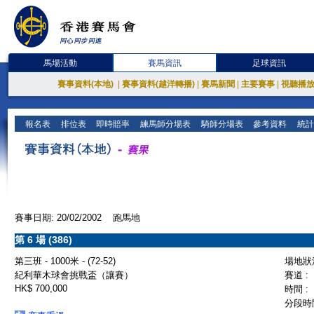
馬場活動
賽馬資訊
足球資訊
賽事資料(本地)
|
賽事資料(越洋轉播)
|
賽馬新聞
|
主要賽事
|
視聽播
報名表
排位表
即時賠率
練馬師分場表
騎師分場表
參考資料
統計
賽事日期: 20/02/2002 跑馬地
第 6 場 (386)
第三班 - 1000米 - (72-52)
場地狀況
紀利華木球會挑戰盃（讓賽）
賽道 :
HK$ 700,000
時間 :
分段時間