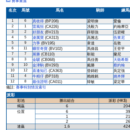
賽事重溫
名次
馬號
馬名
騎師
練馬
1
6
真收得
(BP208)
梁明偉
愛倫
2
1
雷風恒
(CA226)
冼毅力
約翰摩亞
3
2
好朋友
(BV213)
薛順強
伍碧權
4
5
凌厲寶
(CA313)
高雅志
告東尼
5
9
力爭
(BV195)
韋達
岳敦
6
11
曠世奇寶
(BV102)
馬偉昌
王登平
7
7
展勝
(CB110)
靳能
蘭尼
8
3
金驥
(CB068)
馬佳善
大衛希斯
9
10
金津駒
(BV293)
戴勝
蔡約翰
10
12
喜逢知己
(CA363)
曾錦銓
吳定強
11
4
牛精仔
(BP318)
賴維銘
姚本輝
12
8
最佳證明
(CA011)
韓敏
梁定華
備註:
賽事特別情況索引
派彩
彩池
勝出組合
派彩 (HK$)
6
204
獨贏
6
39
位置
1
21
2
26
1,6
424
連贏