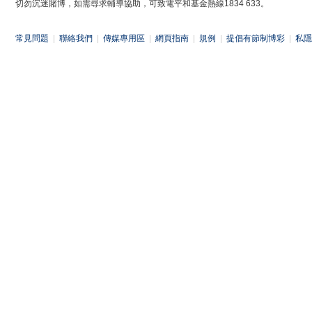
切勿沉迷賭博，如需尋求輔導協助，可致電平和基金熱線1834 633。
常見問題
|
聯絡我們
|
傳媒專用區
|
網頁指南
|
規例
|
提倡有節制博彩
|
私隱