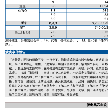
9
14
3,8
1,094
連贏
3,8
264
位置Q
8,9
83
3,9
61
8,3,9
8,236.00/
三重彩
3,8,9
740.00/
單T
2/8
573
第五口孖寶
2/3
67
派彩備註：於勝出組合中，「F」代表「任何組合」；「M」則代表「任何
序」。
競賽事件報告
「大黃紫」配鞍時煩躁不安，一度坐下。獸醫讓該駒踱步以作檢驗，經過必須
威」與「全力以赴」碰撞。「財源駿」出閘時將頭轉側，急促向外斜跑，因而
威」。趨近及轉直路彎時，在外疊沒有遮擋下競跑的「先駿」外閃。跑第三名
為理由，抗議「飛快到」（韋達）的第二名資格。小組裁定抗議得直。小組認
雙星」的應有跑線，對「和平雙星」造成干擾，干擾的影响大於兩駒過終點時
擾，當可在「飛快到」之前過終點。由於抗議成立，小組將「飛快到」的名次置
終修訂之名次為：第一名「南華九十」；第二名「和平雙星」；第三名「飛快
將「和平雙星」帶向外跑時，在「和平雙星」外側的「先駿」與「涇渭分明」
過了二百米處，該駒內閃，導致「幽默行動」略受妨礙。
勝出馬匹血統