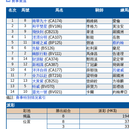
賽事重溫
名次
馬號
馬名
騎師
練馬
1
8
南華九十
(CA174)
賴維銘
愛倫
2
3
和平雙星
(BV186)
李格力
黃汝安
3
9
飛快到
(CB213)
韋達
羅國洲
4
1
涇渭分明
(CA107)
靳能
岳敦
5
11
掌權之威
(BP125)
鄧迪
蔡約翰
6
6
先駿
(BS126)
杜利萊
蘭尼
7
2
幽默行動
(BV111)
馬偉昌
告達理
8
14
財源駿
(CA374)
鄭雨滇
梁定華
9
12
新相識
(CA387)
丁冠豪
簡炳墀
10
4
洋洋自得
(CA177)
薛順強
呂健威
11
7
全力以赴
(BT216)
梁明偉
羅國洲
12
13
大黃紫
(CB251)
曾錦銓
方祿麟
13
5
特威
(BV070)
薛寶力
苗禮德
14
10
靈光一號
(BV021)
卡爾
約翰摩亞
備註:
賽事特別情況索引
派彩
彩池
勝出組合
派彩 (HK$)
8
194
獨贏
8
37
位置
3
33