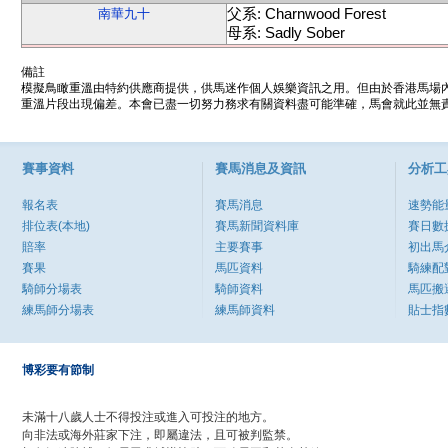
父系: Charnwood Forest
南華九十
母系: Sadly Sober
備註
模擬鳥瞰重溫由特約供應商提供，供馬迷作個人娛樂資訊之用。但由於香港馬場
重溫片段出現偏差。本會已盡一切努力務求有關資料盡可能準確，馬會就此並無責
賽事資料
賽馬消息及資訊
分析工
報名表
賽馬消息
速勢能
排位表(本地)
賽馬新聞資料庫
賽日數
賠率
主要賽事
初出馬
賽果
馬匹資料
騎練配
騎師分場表
騎師資料
馬匹搬
練馬師分場表
練馬師資料
貼士指
博彩要有節制
未滿十八歲人士不得投注或進入可投注的地方。
向非法或海外莊家下注，即屬違法，且可被判監禁。