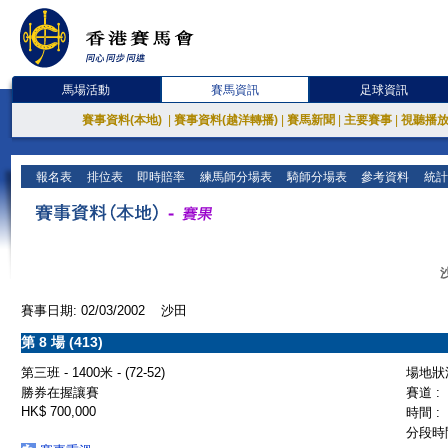
馬場活動
賽馬資訊
足球資訊
賽事資料(本地)
|
賽事資料(越洋轉播)
|
賽馬新聞
|
主要賽事
|
視聽播
報名表
排位表
即時賠率
練馬師分場表
騎師分場表
參考資料
統計
賽事日期: 02/03/2002 沙田
第 8 場 (413)
第三班 - 1400米 - (72-52)
場地狀況
勝券在握讓賽
賽道 :
HK$ 700,000
時間 :
分段時間