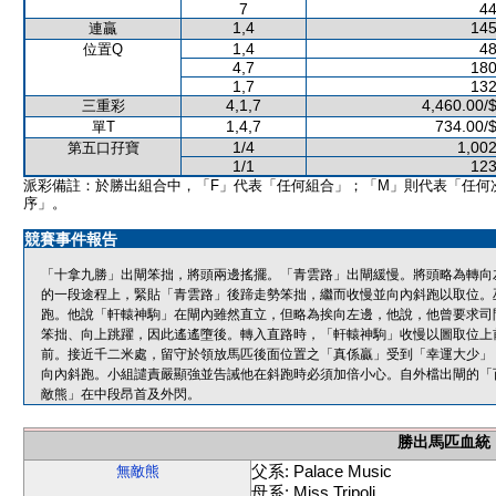
7
44
1,4
145
連贏
1,4
48
位置Q
4,7
180
1,7
132
4,1,7
4,460.00/
三重彩
1,4,7
734.00/
單T
1/4
1,002
第五口孖寶
1/1
123
派彩備註：於勝出組合中，「F」代表「任何組合」；「M」則代表「任何
序」。
競賽事件報告
「十拿九勝」出閘笨拙，將頭兩邊搖擺。「青雲路」出閘緩慢。將頭略為轉向
的一段途程上，緊貼「青雲路」後蹄走勢笨拙，繼而收慢並向內斜跑以取位。巫
跑。他說「軒轅神駒」在閘內雖然直立，但略為挨向左邊，他說，他曾要求司
笨拙、向上跳躍，因此遙遙墮後。轉入直路時，「軒轅神駒」收慢以圖取位上
前。接近千二米處，留守於領放馬匹後面位置之「真係贏」受到「幸運大少」
向內斜跑。小組譴責嚴顯強並告誡他在斜跑時必須加倍小心。自外檔出閘的「
敵熊」在中段昂首及外閃。
勝出馬匹血統
父系: Palace Music
無敵熊
母系: Miss Tripoli