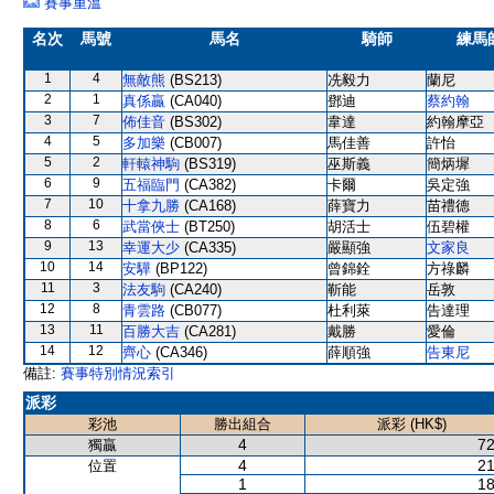
賽事重溫
名次
馬號
馬名
騎師
練馬
1
4
無敵熊
(BS213)
冼毅力
蘭尼
2
1
真係贏
(CA040)
鄧迪
蔡約翰
3
7
佈佳音
(BS302)
韋達
約翰摩亞
4
5
多加樂
(CB007)
馬佳善
許怡
5
2
軒轅神駒
(BS319)
巫斯義
簡炳墀
6
9
五福臨門
(CA382)
卡爾
吳定強
7
10
十拿九勝
(CA168)
薛寶力
苗禮德
8
6
武當俠士
(BT250)
胡活士
伍碧權
9
13
幸運大少
(CA335)
嚴顯強
文家良
10
14
安驊
(BP122)
曾錦銓
方祿麟
11
3
法友駒
(CA240)
靳能
岳敦
12
8
青雲路
(CB077)
杜利萊
告達理
13
11
百勝大吉
(CA281)
戴勝
愛倫
14
12
齊心
(CA346)
薛順強
告東尼
備註:
賽事特別情況索引
派彩
彩池
勝出組合
派彩 (HK$)
4
72
獨贏
4
21
位置
1
18