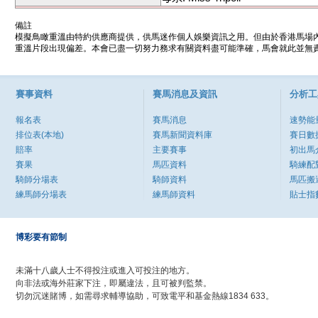
備註
模擬鳥瞰重溫由特約供應商提供，供馬迷作個人娛樂資訊之用。但由於香港馬場
重溫片段出現偏差。本會已盡一切努力務求有關資料盡可能準確，馬會就此並無責
賽事資料
賽馬消息及資訊
分析工
報名表
賽馬消息
速勢能
排位表(本地)
賽馬新聞資料庫
賽日數
賠率
主要賽事
初出馬
賽果
馬匹資料
騎練配
騎師分場表
騎師資料
馬匹搬
練馬師分場表
練馬師資料
貼士指
博彩要有節制
未滿十八歲人士不得投注或進入可投注的地方。
向非法或海外莊家下注，即屬違法，且可被判監禁。
切勿沉迷賭博，如需尋求輔導協助，可致電平和基金熱線1834 633。