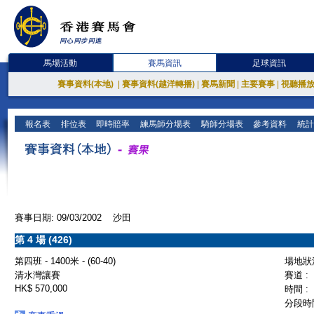
馬場活動
賽馬資訊
足球資訊
賽事資料(本地)
|
賽事資料(越洋轉播)
|
賽馬新聞
|
主要賽事
|
視聽播
報名表
排位表
即時賠率
練馬師分場表
騎師分場表
參考資料
統計
賽事日期: 09/03/2002 沙田
第 4 場 (426)
第四班 - 1400米 - (60-40)
場地狀況
清水灣讓賽
賽道 :
HK$ 570,000
時間 :
分段時間