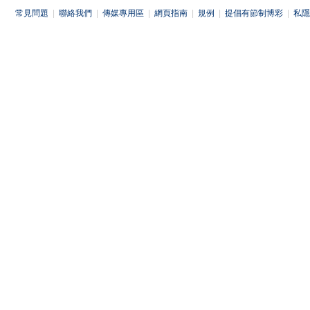
常見問題
|
聯絡我們
|
傳媒專用區
|
網頁指南
|
規例
|
提倡有節制博彩
|
私隱