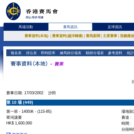
馬場活動
賽馬資訊
足球資訊
賽事資料(本地)
|
賽事資料(越洋轉播)
|
賽馬新聞
|
主要賽事
|
視聽播
報名表
排位表
即時賠率
練馬師分場表
騎師分場表
參考資料
統計
賽事日期: 17/03/2002 沙田
第 10 場 (449)
第一班 - 1400米 - (115-85)
場地狀況
翠河讓賽
賽道 :
HK$ 1,600,000
時間 :
分段時間