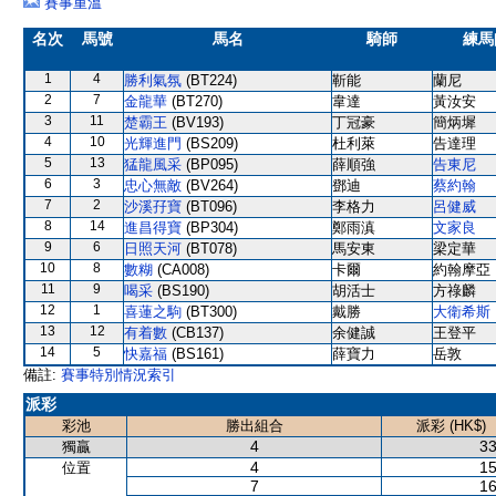
賽事重溫
名次
馬號
馬名
騎師
練馬
1
4
勝利氣氛
(BT224)
靳能
蘭尼
2
7
金龍華
(BT270)
韋達
黃汝安
3
11
楚霸王
(BV193)
丁冠豪
簡炳墀
4
10
光輝進門
(BS209)
杜利萊
告達理
5
13
猛龍風采
(BP095)
薛順強
告東尼
6
3
忠心無敵
(BV264)
鄧迪
蔡約翰
7
2
沙溪孖寶
(BT096)
李格力
呂健威
8
14
進昌得寶
(BP304)
鄭雨滇
文家良
9
6
日照天河
(BT078)
馬安東
梁定華
10
8
數糊
(CA008)
卡爾
約翰摩亞
11
9
喝采
(BS190)
胡活士
方祿麟
12
1
喜蓮之駒
(BT300)
戴勝
大衛希斯
13
12
有着數
(CB137)
余健誠
王登平
14
5
快嘉福
(BS161)
薛寶力
岳敦
備註:
賽事特別情況索引
派彩
彩池
勝出組合
派彩 (HK$)
4
33
獨贏
4
15
位置
7
16