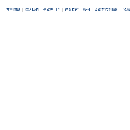
常見問題
|
聯絡我們
|
傳媒專用區
|
網頁指南
|
規例
|
提倡有節制博彩
|
私隱