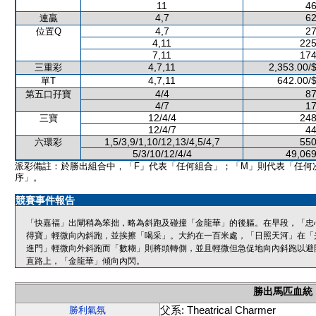
11
46
4,7
62
連贏
4,7
27
位置Q
4,11
225
7,11
174
4,7,11
2,353.00/
三重彩
4,7,11
642.00/
單T
4/4
87
第五口孖寶
4/7
17
12/4/4
248
三寶
12/4/7
44
1,5/3,9/1,10/12,13/4,5/4,7
550
六環彩
5/3/10/12/4/4
49,069
派彩備註：於勝出組合中，「F」代表「任何組合」；「M」則代表「任何
序」。
競賽事件報告
「快嘉福」出閘稍為笨拙，略為斜跑及碰撞「金龍華」的後軀。在早段，「忠
得寶」輕微向內斜跑，並挨擦「喝采」。大約在一百米處，「日照天河」在「
進門」輕微向外斜跑而「數糊」則將頭轉側，並且輕微但急促地向內斜跑以避
直路上，「金龍華」傾向內閃。
勝出馬匹血統
父系: Theatrical Charmer
勝利氣氛