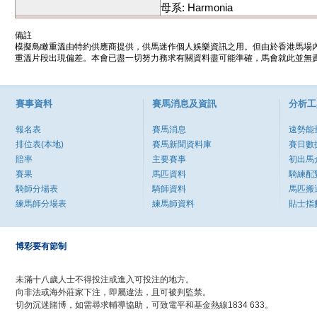
母系: Harmonia
備註
模擬鳥瞰重溫由特約供應商提供，供馬迷作個人娛樂資訊之用。但由於香港馬場
重溫片段出現偏差。本會已盡一切努力務求有關資料盡可能準確，馬會就此並無責
賽事資料
賽馬消息及資訊
分析工
報名表
賽馬消息
速勢能
排位表(本地)
賽馬新聞資料庫
賽日數
賠率
主要賽事
初出馬
賽果
馬匹資料
騎練配
騎師分場表
騎師資料
馬匹搬
練馬師分場表
練馬師資料
貼士指
博彩要有節制
未滿十八歲人士不得投注或進入可投注的地方。
向非法或海外莊家下注，即屬違法，且可被判監禁。
切勿沉迷賭博，如需尋求輔導協助，可致電平和基金熱線1834 633。