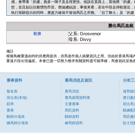
感」會帶著「的盧」跑多一陣子及走得更快。他說在直路上，當他將「的盧」
想，並且如以往般慣性昂首。鄧迪總結說，事後來看，若在中段走得較接近，
執行策騎指示的同時，應盡力確保不致強馬匹之所難。「拉丁舞士」及「的盧
勝出馬匹血統
父系: Grosvenor
毅勝
母系: Divvy
備註
模擬鳥瞰重溫由特約供應商提供，供馬迷作個人娛樂資訊之用。但由於香港馬場
重溫片段出現偏差。本會已盡一切努力務求有關資料盡可能準確，馬會就此並無責
賽事資料
賽馬消息及資訊
分析工
報名表
賽馬消息
速勢能
排位表(本地)
賽馬新聞資料庫
賽日數
賠率
主要賽事
初出馬
賽果
馬匹資料
騎練配
騎師分場表
騎師資料
馬匹搬
練馬師分場表
練馬師資料
貼士指