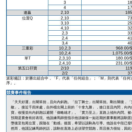
3
18
4
17
2,10
185
連贏
2,10
73
位置Q
3,10
25
4,10
32
2,3
33
2,4
41
3,4
40
10,2,3
968.00/
三重彩
10,2,4
1,075.00/
2,3,10
180.00/
單T
2,4,10
231.00/
2/10
119
第五口孖寶
2/2
37
派彩備註：於勝出組合中，「F」代表「任何組合」；「M」則代表「任何
序」。
競賽事件報告
「天天好運」出閘笨拙，且向內斜跑。「拉丁舞士」出閘笨拙。剛出閘後，「
敵」。接近千四米處，自外檔出閘上前的「十拿九勝」，搶口並且內閃，向內
寶」收慢並向內斜跑以避開「偉略雄才」。「實力至上」直路上傾向內閃。被
預期是賽會有好表現。他說練馬師曾指示他須確保一如近期的賽事般將該駒置
墮後至包尾位置，跟隨在「動感」後面，希望以該駒為引導。他說在中段已發
然而，他謹記練馬師的話，該駒在直路上必須望空競跑，而且衝力很短，因此