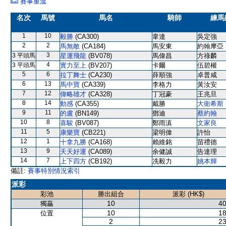
賽事重溫
名次
馬號
馬名
騎師
練馬
1
10
毅勝
(CA300)
韋達
吳定強
2
2
馬無敵
(CA184)
馬安東
約翰摩亞
3
3 平頭馬
星運飛龍
(BV078)
馬偉昌
方祿麟
4
3 平頭馬
實力至上
(BV207)
卡爾
伍碧權
5
6
拉丁舞士
(CA230)
薛順強
卓普咸
6
13
馬中寶
(CA339)
李格力
黃汝安
7
12
偉略雄才
(CA328)
丁冠豪
王兆旦
8
14
動感
(CA355)
戴勝
大衛希斯
9
11
的盧
(BN149)
鄧迪
蔡約翰
10
8
喜駿
(BV087)
鄭雨滇
文家良
11
5
康樂寶
(CB221)
梁明偉
許怡
12
1
十拿九勝
(CA168)
賴維銘
苗禮德
13
9
天天好運
(CA089)
余健誠
告達理
14
7
上下四方
(CB192)
冼毅力
姚本輝
備註:
賽事特別情況索引
派彩
彩池
勝出組合
派彩 (HK$)
10
40
獨贏
10
18
位置
2
23