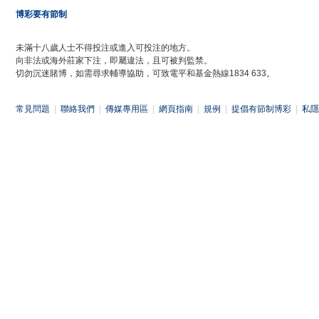
博彩要有節制
未滿十八歲人士不得投注或進入可投注的地方。
向非法或海外莊家下注，即屬違法，且可被判監禁。
切勿沉迷賭博，如需尋求輔導協助，可致電平和基金熱線1834 633。
常見問題
|
聯絡我們
|
傳媒專用區
|
網頁指南
|
規例
|
提倡有節制博彩
|
私隱