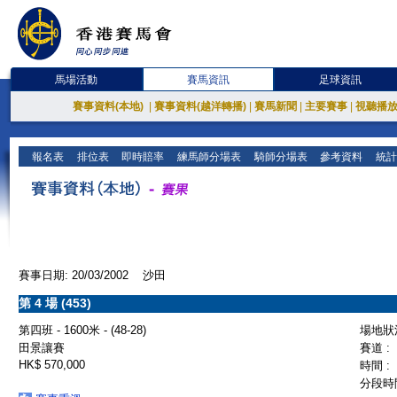
馬場活動
賽馬資訊
足球資訊
賽事資料(本地)
|
賽事資料(越洋轉播)
|
賽馬新聞
|
主要賽事
|
視聽播
報名表
排位表
即時賠率
練馬師分場表
騎師分場表
參考資料
統計
賽事日期: 20/03/2002 沙田
第 4 場 (453)
第四班 - 1600米 - (48-28)
場地狀況
田景讓賽
賽道 :
HK$ 570,000
時間 :
分段時間