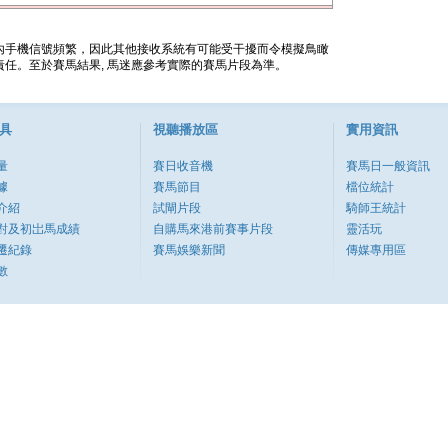
內手機信號頻繁，因此其他接收系統有可能受干擾而令模擬鳥瞰
任。至於賽馬結果, 馬迷應參考實際的賽馬片段為準。
具
視聽播放區
實用資訊
量
賽日收音機
賽馬日一般資訊
據
賽馬節目
檔位統計
介紹
試閘片段
騎師王統計
對及初岀馬成績
自購馬來港前賽事片段
靈活玩
遷紀錄
賽馬娛樂新聞
傳媒專用區
數