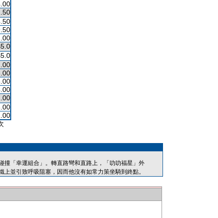
.00
.50
.50
.50
.00
$5.0
$5.0
.00
.00
.00
.00
.00
.00
.00
次
碰撞「幸運組合」。轉直路彎和直路上，「叻叻福星」外
鐵上並引致呼吸阻塞，因而他沒有如常力策坐騎到終點。