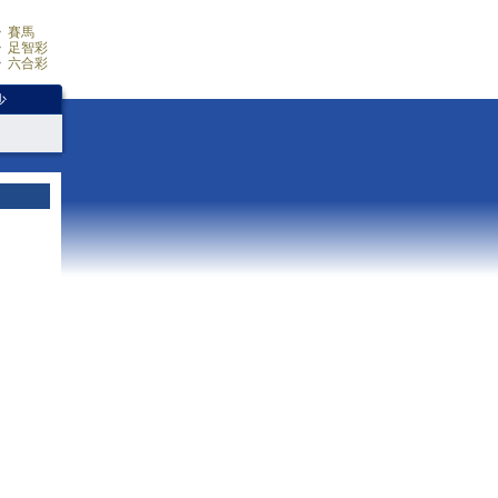
賽馬
足智彩
六合彩
少