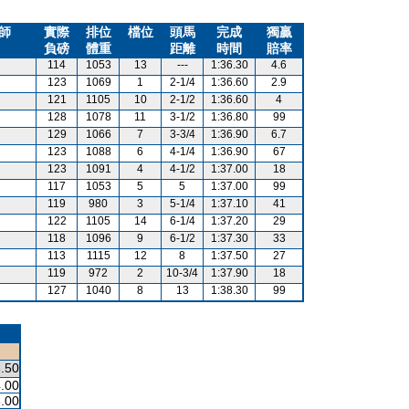
師
實際
排位
檔位
頭馬
完成
獨贏
負磅
體重
距離
時間
賠率
114
1053
13
---
1:36.30
4.6
123
1069
1
2-1/4
1:36.60
2.9
121
1105
10
2-1/2
1:36.60
4
128
1078
11
3-1/2
1:36.80
99
129
1066
7
3-3/4
1:36.90
6.7
123
1088
6
4-1/4
1:36.90
67
123
1091
4
4-1/2
1:37.00
18
117
1053
5
5
1:37.00
99
119
980
3
5-1/4
1:37.10
41
122
1105
14
6-1/4
1:37.20
29
118
1096
9
6-1/2
1:37.30
33
113
1115
12
8
1:37.50
27
119
972
2
10-3/4
1:37.90
18
127
1040
8
13
1:38.30
99
.50
.00
.00