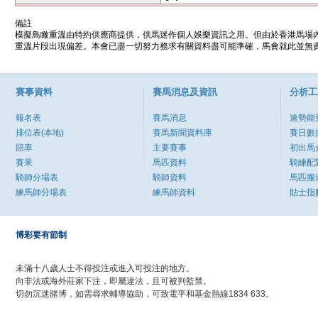
備註
模擬鳥瞰重溫由特約供應商提供，供馬迷作個人娛樂資訊之用。但由於香港馬場
重溫片段出現偏差。本會已盡一切努力務求有關資料盡可能準確，馬會就此並無責
賽事資料
賽馬消息及資訊
分析工
報名表
賽馬消息
速勢能
排位表(本地)
賽馬新聞資料庫
賽日數
賠率
主要賽事
初出馬
賽果
馬匹資料
騎練配
騎師分場表
騎師資料
馬匹搬
練馬師分場表
練馬師資料
貼士指
博彩要有節制
未滿十八歲人士不得投注或進入可投注的地方。
向非法或海外莊家下注，即屬違法，且可被判監禁。
切勿沉迷賭博，如需尋求輔導協助，可致電平和基金熱線1834 633。