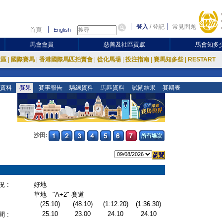
登入
/
登記
常見問題
首頁
English
馬會會員
慈善及社區貢獻
馬會知多
放區
|
國際賽馬
|
香港國際馬匹拍賣會
|
從化馬場
|
投注指南
|
賽馬知多些
|
RESTART
資料
賽果
賽事報告
騎練資料
馬匹資料
試閘結果
賽期表
沙田:
 :
好地
草地 - "A+2" 賽道
(25.10)
(48.10)
(1:12.20)
(1:36.30)
25.10
23.00
24.10
24.10
 :