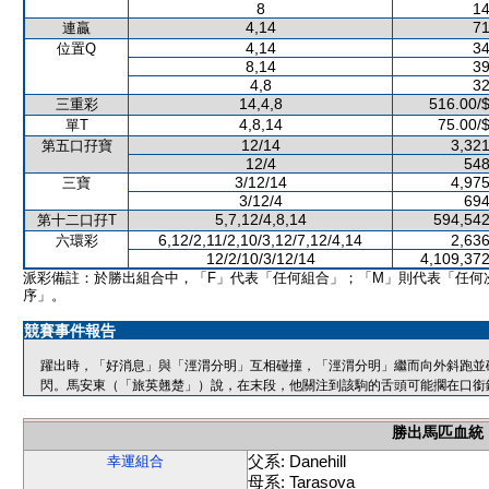
8
14
4,14
71
連贏
4,14
34
位置Q
8,14
39
4,8
32
14,4,8
516.00/
三重彩
4,8,14
75.00/
單T
12/14
3,321
第五口孖寶
12/4
548
3/12/14
4,975
三寶
3/12/4
694
5,7,12/4,8,14
594,542
第十二口孖T
6,12/2,11/2,10/3,12/7,12/4,14
2,636
六環彩
12/2/10/3/12/14
4,109,372
派彩備註：於勝出組合中，「F」代表「任何組合」；「M」則代表「任何
序」。
競賽事件報告
躍出時，「好消息」與「涇渭分明」互相碰撞，「涇渭分明」繼而向外斜跑並
閃。馬安東（「旅英翹楚」）說，在末段，他關注到該駒的舌頭可能擱在口銜
勝出馬匹血統
父系: Danehill
幸運組合
母系: Tarasova