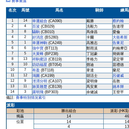
賽事重溫
名次
馬號
馬名
騎師
練馬
1
14
幸運組合
(CA090)
戴勝
蔡約翰
2
4
百浚
(CB029)
冼毅力
告達理
3
8
䯀駒
(CB010)
馬偉昌
愛倫
4
2
好消息
(BS280)
卡爾
大衛希斯
5
1
幸運神駒
(CA249)
高雅志
告東尼
6
6
強中寶
(BT113)
鄭雨滇
約翰摩亞
7
5
大黃蜂
(BP238)
丁冠豪
簡炳墀
8
13
祥駒蜜語
(CB119)
李格力
梁定華
9
10
叻叻福星
(BT054)
鄧迪
苗禮德
10
7
有盈
(BT118)
韋達
蘭尼
11
12
鴻圖
(CA199)
胡活士
呂健威
12
9
涇渭分明
(CA107)
梁明偉
岳敦
13
11
旅英翹楚
(CB139)
馬安東
姚本輝
14
3
露明飛
(BP303)
余健誠
王登平
備註:
賽事特別情況索引
派彩
彩池
勝出組合
派彩 (HK$)
14
46
獨贏
14
14
位置
4
13