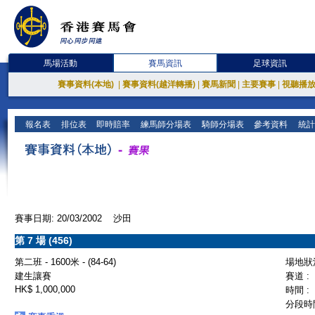
馬場活動
賽馬資訊
足球資訊
賽事資料(本地)
|
賽事資料(越洋轉播)
|
賽馬新聞
|
主要賽事
|
視聽播
報名表
排位表
即時賠率
練馬師分場表
騎師分場表
參考資料
統計
賽事日期: 20/03/2002 沙田
第 7 場 (456)
第二班 - 1600米 - (84-64)
場地狀況
建生讓賽
賽道 :
HK$ 1,000,000
時間 :
分段時間