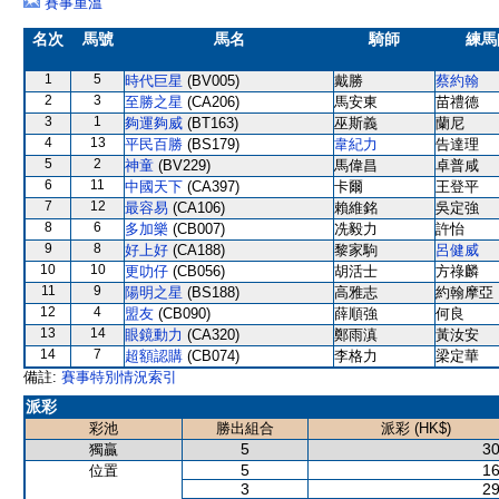
賽事重溫
名次
馬號
馬名
騎師
練馬
1
5
時代巨星
(BV005)
戴勝
蔡約翰
2
3
至勝之星
(CA206)
馬安東
苗禮德
3
1
夠運夠威
(BT163)
巫斯義
蘭尼
4
13
平民百勝
(BS179)
韋紀力
告達理
5
2
神童
(BV229)
馬偉昌
卓普咸
6
11
中國天下
(CA397)
卡爾
王登平
7
12
最容易
(CA106)
賴維銘
吳定強
8
6
多加樂
(CB007)
冼毅力
許怡
9
8
好上好
(CA188)
黎家駒
呂健威
10
10
更叻仔
(CB056)
胡活士
方祿麟
11
9
陽明之星
(BS188)
高雅志
約翰摩亞
12
4
盟友
(CB090)
薛順強
何良
13
14
眼鏡動力
(CA320)
鄭雨滇
黃汝安
14
7
超額認購
(CB074)
李格力
梁定華
備註:
賽事特別情況索引
派彩
彩池
勝出組合
派彩 (HK$)
5
30
獨贏
5
16
位置
3
29