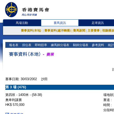
馬場活動
賽馬資訊
足球資訊
賽事資料(本地)
|
賽事資料(越洋轉播)
|
賽馬新聞
|
主要賽事
|
視聽播
報名表
排位表
即時賠率
練馬師分場表
騎師分場表
參考資料
統計
賽事日期: 30/03/2002 沙田
第 3 場 (476)
第四班 - 1400米 - (58-38)
場地狀況
奧卑利讓賽
賽道 :
HK$ 570,000
時間 :
分段時間