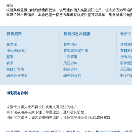
備註
模擬鳥瞰重溫由特約供應商提供，供馬迷作個人娛樂資訊之用。但由於香港馬場
重溫片段出現偏差。本會已盡一切努力務求有關資料盡可能準確，馬會就此並無責
賽事資料
賽馬消息及資訊
分析工
報名表
賽馬消息
速勢能
排位表(本地)
賽馬新聞資料庫
賽日數
賠率
主要賽事
初出馬
賽果
馬匹資料
騎練配
騎師分場表
騎師資料
馬匹搬
練馬師分場表
練馬師資料
貼士指
博彩要有節制
未滿十八歲人士不得投注或進入可投注的地方。
向非法或海外莊家下注，即屬違法，且可被判監禁。
切勿沉迷賭博，如需尋求輔導協助，可致電平和基金熱線1834 633。