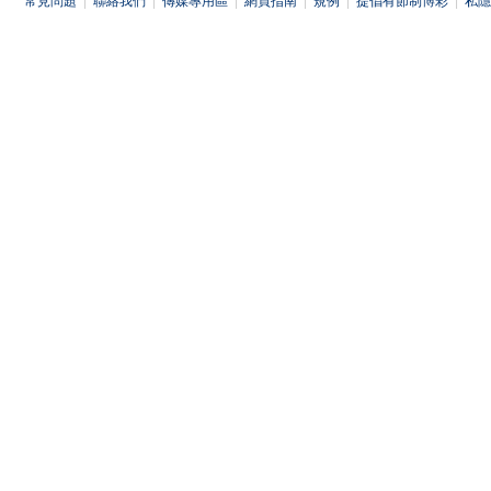
常見問題
|
聯絡我們
|
傳媒專用區
|
網頁指南
|
規例
|
提倡有節制博彩
|
私隱