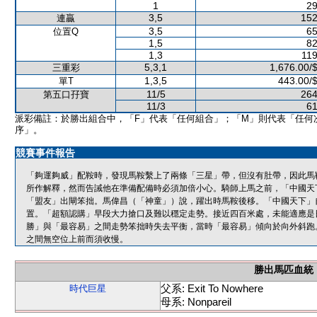
1
29
3,5
152
連贏
3,5
65
位置Q
1,5
82
1,3
119
5,3,1
1,676.00/
三重彩
1,3,5
443.00/
單T
11/5
264
第五口孖寶
11/3
61
派彩備註：於勝出組合中，「F」代表「任何組合」；「M」則代表「任何
序」。
競賽事件報告
「夠運夠威」配鞍時，發現馬鞍繫上了兩條「三星」帶，但沒有肚帶，因此馬
所作解釋，然而告誡他在準備配備時必須加倍小心。騎師上馬之前，「中國天
「盟友」出閘笨拙。馬偉昌（「神童」）說，躍出時馬鞍後移。「中國天下」
置。「超額認購」早段大力搶口及難以穩定走勢。接近四百米處，未能適應是
勝」與「最容易」之間走勢笨拙時失去平衡，當時「最容易」傾向於向外斜跑
之間無空位上前而須收慢。
勝出馬匹血統
父系: Exit To Nowhere
時代巨星
母系: Nonpareil