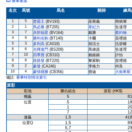
賽事重溫
名次
馬號
馬名
騎師
練馬
1
5
楚霸王
(BV193)
巫斯義
簡炳墀
2
1
馬必勝
(BT205)
韋紀力
告達理
3
7
赤胆福星
(BV164)
戴勝
蔡約翰
4
9
勝利名駒
(BT140)
卡爾
苗禮德
5
3
多利高
(CA018)
胡活士
伍碧權
6
6
光輝進門
(BS209)
馬偉昌
告達理
7
10
四季寶
(CB310)
賴維銘
許怡
8
8
路路發
(BT220)
黎家駒
苗禮德
9
2
豪發
(CA246)
李格力
何良
10
4
豪情穩勝
(CB356)
鄧迪
大衛希斯
備註:
賽事特別情況索引
派彩
彩池
勝出組合
派彩 (HK$)
5
81
獨贏
5
18
位置
1
20
7
12
1,5
418
連贏
1,5
89
位置Q
5,7
29