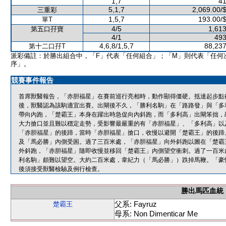
1,7
41
5,1,7
2,069.00/
三重彩
1,5,7
193.00/
單T
4/5
1,613
第五口孖寶
4/1
493
4,6,8/1,5,7
88,237
第十二口孖T
派彩備註：於勝出組合中，「F」代表「任何組合」；「M」則代表「任何
序」。
競賽事件報告
首席獸醫報告，「赤胆福星」在賽前巡行亮相時，動作顯得僵硬。抵達起步點
後，獸醫認為該駒適宜出賽。出閘後不久，「勝利名駒」在「路路發」與「多
帶向內跑，「楚霸王」本身在躍出時急促向內斜跑，而「多利高」出閘笨拙，
大力搶口並且難以穩定走勢，受影響最嚴重的有「赤胆福星」、「多利高」以
「赤胆福星」的後蹄，當時「赤胆福星」搶口，收慢以避開「楚霸王」的後蹄
及「馬必勝」內側受困。過了三百米處，「赤胆福星」向外斜跑以圖在「楚霸
外斜跑，「赤胆福星」隨即收慢並移回「楚霸王」內側望空衝刺。過了一百米
利名駒」頗難以望空。大約二百米處，韋紀力（「馬必勝」）跌掉馬鞭。「豪
後須接受獸醫檢驗及例行檢查。
勝出馬匹血統
父系: Fayruz
楚霸王
母系: Non Dimenticar Me