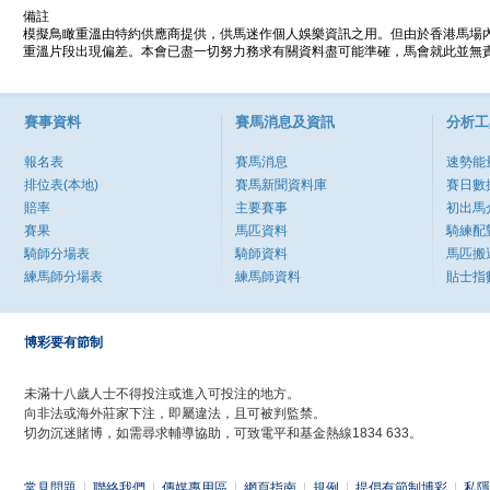
備註
模擬鳥瞰重溫由特約供應商提供，供馬迷作個人娛樂資訊之用。但由於香港馬場
重溫片段出現偏差。本會已盡一切努力務求有關資料盡可能準確，馬會就此並無責
賽事資料
賽馬消息及資訊
分析工
報名表
賽馬消息
速勢能
排位表(本地)
賽馬新聞資料庫
賽日數
賠率
主要賽事
初出馬
賽果
馬匹資料
騎練配
騎師分場表
騎師資料
馬匹搬
練馬師分場表
練馬師資料
貼士指
博彩要有節制
未滿十八歲人士不得投注或進入可投注的地方。
向非法或海外莊家下注，即屬違法，且可被判監禁。
切勿沉迷賭博，如需尋求輔導協助，可致電平和基金熱線1834 633。
常見問題
|
聯絡我們
|
傳媒專用區
|
網頁指南
|
規例
|
提倡有節制博彩
|
私隱