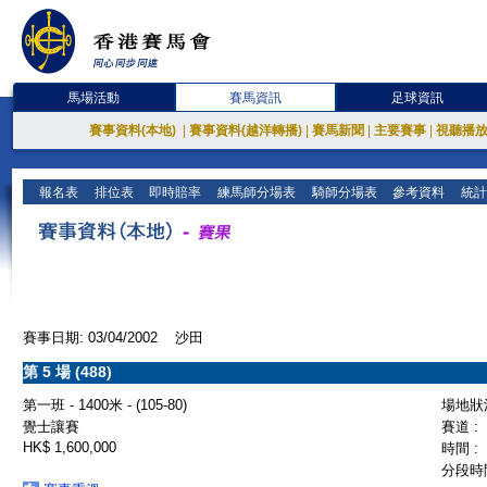
馬場活動
賽馬資訊
足球資訊
賽事資料(本地)
|
賽事資料(越洋轉播)
|
賽馬新聞
|
主要賽事
|
視聽播
報名表
排位表
即時賠率
練馬師分場表
騎師分場表
參考資料
統計
賽事日期: 03/04/2002 沙田
第 5 場 (488)
第一班 - 1400米 - (105-80)
場地狀況
覺士讓賽
賽道 :
HK$ 1,600,000
時間 :
分段時間