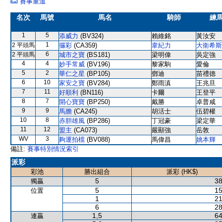
賽事重溫
名次
馬號
馬名
騎師
練
1
5
添威力
(BV324)
賴維銘
黃汝安
1
2 平頭馬
攞彩
(CA359)
韋紀力
大衛希斯
6
2 平頭馬
城市之寶
(BS181)
梁明偉
吳定強
4
4
妙手常威
(BV196)
黎家駒
愛倫
5
2
華仁之星
(BP105)
鄧迪
苗禮德
6
10
家安之寶
(BV284)
鄭雨滇
王兆旦
7
11
好順利
(BN116)
卡爾
王登平
8
7
開心寶寶
(BP250)
戴勝
卓普咸
9
9
馬膽
(CA245)
胡活士
伍碧權
10
8
赤胆雄風
(BP286)
丁冠豪
梁定華
11
12
盟主
(CA073)
嚴顯強
岳敦
WV
3
夠運拍檔
(BV088)
馬偉昌
姚本輝
備註:
賽事特別情況索引
派彩
彩池
勝出組合
派彩 (HK$)
5
38
獨贏
5
15
位置
1
21
6
28
1,5
64
連贏