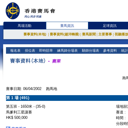
馬場活動
賽馬資訊
足球資訊
賽事資料(本地)
|
賽事資料(越洋轉播)
|
賽馬新聞
|
主要賽事
|
視聽播
報名表
排位表
即時賠率
練馬師分場表
騎師分場表
參考資料
統計
跑馬
賽事日期: 06/04/2002 跑馬地
第 1 場 (491)
第五班 - 1650米 - (35-0)
場地狀況
馬爹利三星讓賽
賽道 :
HK$ 500,000
時間 :
分段時間