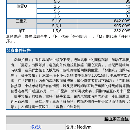
5,6
95
1,5
43
位置Q
5,6
62
1,6
91
5,1,6
842.00/
三重彩
5,6,1
905.00/
1,5,6
332.00/
單T
派彩備註：於勝出組合中，「F」代表「任何組合」；「M」則代表「任何
序」。
競賽事件報告
「夠運拍檔」在運往馬場途中煩躁不安，把運馬車上的間格踢鬆，該駒下車後
出。「攞彩」出閘笨拙，急促向外斜跑並且挨擦「開心寶寶」。當閘門開啟時
時收慢，在馬群之後切入以取得一個較為靠近內欄的位置。「好順利」出閘時
駒（「妙手常威」）承認一項不小心策騎[賽事規例第100(1)條]，事緣在
跑，在「好順利」內側的馬匹因而被擠迫，最受影響者有以下數駒：「赤胆雄
被妨礙。小組考慮到所有的情況，以及見習騎師黎家駒所追隨的練馬師苗德禮
個香港賽馬日)直至四月二十二日星期一才可再次出賽，罰則押後至四月十日
「妙手常威」的後蹄，當時「妙手常威」在尚未帶離時向內斜跑，小組嚴厲譴
近六百米處，「華仁之星」靠近「好順利」後蹄內側時一度受緊迫而須收慢，
彩」）左邊韁繩一度脫手。「馬膽」沿途外閃。
勝出馬匹血統
父系: Nediym
添威力