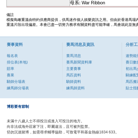
母系: War Ribbon
備註
模擬鳥瞰重溫由特約供應商提供，供馬迷作個人娛樂資訊之用。但由於香港馬場
重溫片段出現偏差。本會已盡一切努力務求有關資料盡可能準確，馬會就此並無責
賽事資料
賽馬消息及資訊
分析工
報名表
賽馬消息
速勢能
排位表(本地)
賽馬新聞資料庫
賽日數
賠率
主要賽事
初出馬
賽果
馬匹資料
騎練配
騎師分場表
騎師資料
馬匹搬
練馬師分場表
練馬師資料
貼士指
博彩要有節制
未滿十八歲人士不得投注或進入可投注的地方。
向非法或海外莊家下注，即屬違法，且可被判監禁。
切勿沉迷賭博，如需尋求輔導協助，可致電平和基金熱線1834 633。