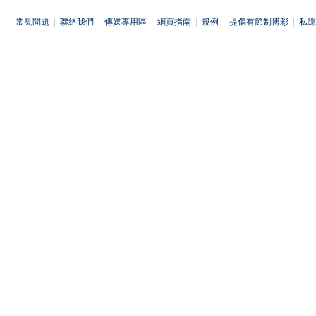
常見問題
|
聯絡我們
|
傳媒專用區
|
網頁指南
|
規例
|
提倡有節制博彩
|
私隱