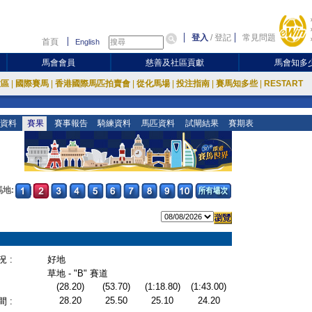
登入
/
登記
常見問題
首頁
English
馬會會員
慈善及社區貢獻
馬會知多
放區
|
國際賽馬
|
香港國際馬匹拍賣會
|
從化馬場
|
投注指南
|
賽馬知多些
|
RESTART
資料
賽果
賽事報告
騎練資料
馬匹資料
試閘結果
賽期表
地:
 :
好地
草地 - "B" 賽道
(28.20)
(53.70)
(1:18.80)
(1:43.00)
28.20
25.50
25.10
24.20
 :