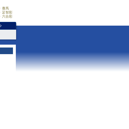
賽馬
足智彩
六合彩
少