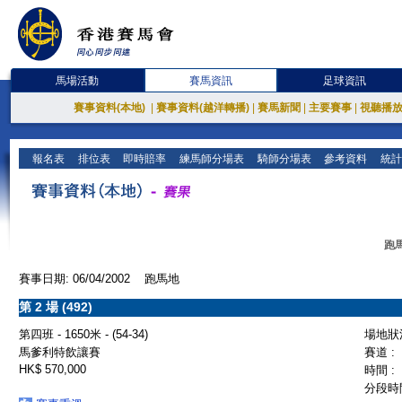
馬場活動
賽馬資訊
足球資訊
賽事資料(本地)
|
賽事資料(越洋轉播)
|
賽馬新聞
|
主要賽事
|
視聽播
報名表
排位表
即時賠率
練馬師分場表
騎師分場表
參考資料
統計
跑馬
賽事日期: 06/04/2002 跑馬地
第 2 場 (492)
第四班 - 1650米 - (54-34)
場地狀況
馬爹利特飲讓賽
賽道 :
HK$ 570,000
時間 :
分段時間