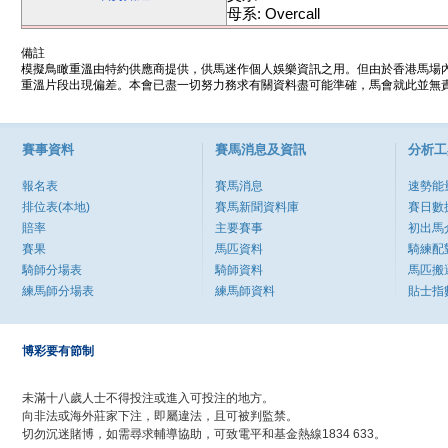
母系: Overcall
備註
模擬鳥瞰重溫由特約供應商提供，供馬迷作個人娛樂資訊之用。但由於香港馬場
重溫片段出現偏差。本會已盡一切努力務求有關資料盡可能準確，馬會就此並無責
賽事資料
賽馬消息及資訊
分析工
報名表
賽馬消息
速勢能
排位表(本地)
賽馬新聞資料庫
賽日數
賠率
主要賽事
初出馬
賽果
馬匹資料
騎練配
騎師分場表
騎師資料
馬匹搬
練馬師分場表
練馬師資料
貼士指
博彩要有節制
未滿十八歲人士不得投注或進入可投注的地方。
向非法或海外莊家下注，即屬違法，且可被判監禁。
切勿沉迷賭博，如需尋求輔導協助，可致電平和基金熱線1834 633。