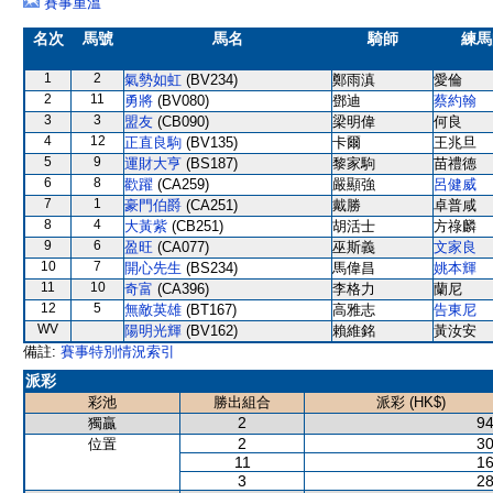
賽事重溫
名次
馬號
馬名
騎師
練馬
1
2
氣勢如虹
(BV234)
鄭雨滇
愛倫
2
11
勇將
(BV080)
鄧迪
蔡約翰
3
3
盟友
(CB090)
梁明偉
何良
4
12
正直良駒
(BV135)
卡爾
王兆旦
5
9
運財大亨
(BS187)
黎家駒
苗禮德
6
8
歡躍
(CA259)
嚴顯強
呂健威
7
1
豪門伯爵
(CA251)
戴勝
卓普咸
8
4
大黃紫
(CB251)
胡活士
方祿麟
9
6
盈旺
(CA077)
巫斯義
文家良
10
7
開心先生
(BS234)
馬偉昌
姚本輝
11
10
奇富
(CA396)
李格力
蘭尼
12
5
無敵英雄
(BT167)
高雅志
告東尼
WV
陽明光輝
(BV162)
賴維銘
黃汝安
備註:
賽事特別情況索引
派彩
彩池
勝出組合
派彩 (HK$)
2
94
獨贏
2
30
位置
11
16
3
28