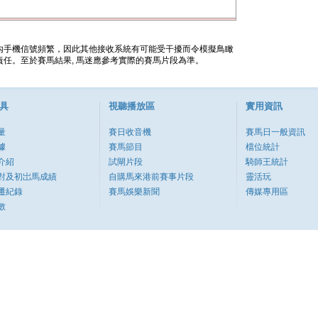
內手機信號頻繁，因此其他接收系統有可能受干擾而令模擬鳥瞰
任。至於賽馬結果, 馬迷應參考實際的賽馬片段為準。
具
視聽播放區
實用資訊
量
賽日收音機
賽馬日一般資訊
據
賽馬節目
檔位統計
介紹
試閘片段
騎師王統計
對及初岀馬成績
自購馬來港前賽事片段
靈活玩
遷紀錄
賽馬娛樂新聞
傳媒專用區
數