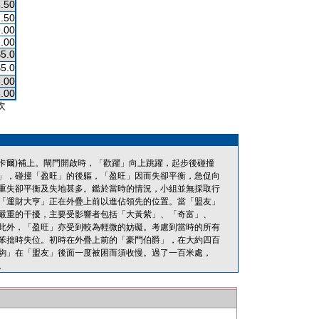
.50
.50
.00
.00
$5.0
$5.0
.00
.00
次
(卡爾)補上。閘門開啟時，「歡躍」向上跳躍，起步後碰撞
」，碰撞「盈旺」的後軀，「盈旺」因而失卻平衡，急促向
重失卻平衡及失地甚多。鑑於當時的情況，小組並無採取行
「運財大亨」正在外疊上前以進佔領先的位置。當「盟友」
嚴重的干擾，主要受影響者包括「大黃紫」、「奇富」、
此外，「盈旺」亦受到較為輕微的妨礙。考慮到當時的所有
笨拙時失位。初時在外疊上前的「豪門伯爵」，在大約四百
駒」在「盟友」後面一度被困而須收慢。過了一百米處，
。