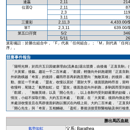
2,11
214
連贏
2,11
87
位置Q
2,3
119
3,11
91
2,11,3
4,433.00/
三重彩
2,3,11
639.00/
單T
5/2
346
第五口孖寶
5/11
26
派彩備註：於勝出組合中，「F」代表「任何組合」；「M」則代表「任何
序」。
競賽事件報告
「陽明光輝」於四月五日因健康理由(流鼻血)退出競賽，由後備「正直良駒」
「大黃紫」後軀。趨近一千二百米處，「歡躍」輕微向外斜跑避開「正直良駒
外斜跑橫越「奇富」的後蹄，繼而昂首再斜跑至壓向「無敵英雄」的後蹄，嚴
動。接近一千米處，「盟友」收慢以居於「運財大亨」後面競跑時昂首，當時
收慢時，尾隨之「氣勢如虹」從「盟友」後面急促向外斜跑，多駒因而受到頗
「歡躍」、「無敵英雄」以及「開心先生」，以上各駒均受到頗嚴重的妨礙，
情況，小組不採取行動。大約五百米處，「歡躍」在「大黃紫」後蹄內側走勢
米處須收慢並且在馬群後面斜跑以嘗試在內檔上前。大約二百米處，「正直良
「開心先生」與「奇富」互相觸碰。「盈旺」賽後須接受獸醫檢驗及例行檢查
勝出馬匹血統
父系: Barathea
氣勢如虹