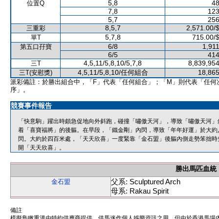
5,8
48
位置Q
7,8
123
5,7
256
8,5,7
2,571.00/
三重彩
5,7,8
715.00/
單T
6/8
1,91
第五口孖寶
6/5
414
4,5,11/5,8,10/5,7,8
8,839,954
三T
4,5,11/5,8,10/任何組合
18,865
三T(安慰獎)
派彩備註：於勝出組合中，「F」代表「任何組合」；「M」則代表「任何
序」。
競賽事件報告
「快意駒」躍出時頗急促地向外斜跑，碰撞「嘯傲天河」，導致「嘯傲天河」
着「喜寶福將」的後軀。在早段，「鐵金剛」內閃，導致「年年好運」於大約
閃。大約於四百米處，「天天欣喜」一度緊靠「金石盟」後軀內側走勢笨拙時
開「天天欣喜」。
勝出馬匹血統
父系: Sculptured Arch
金石盟
母系: Rakau Spirit
備註
模擬鳥瞰重溫由特約供應商提供，供馬迷作個人娛樂資訊之用。但由於香港馬場