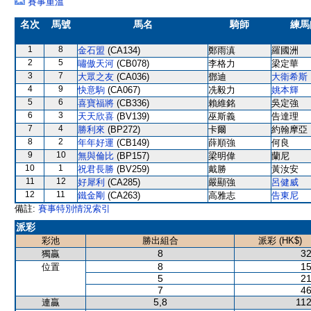
賽事重溫
名次
馬號
馬名
騎師
練馬
1
8
金石盟
(CA134)
鄭雨滇
羅國洲
2
5
嘯傲天河
(CB078)
李格力
梁定華
3
7
大眾之友
(CA036)
鄧迪
大衛希斯
4
9
快意駒
(CA067)
冼毅力
姚本輝
5
6
喜寶福將
(CB336)
賴維銘
吳定強
6
3
天天欣喜
(BV139)
巫斯義
告達理
7
4
勝利來
(BP272)
卡爾
約翰摩亞
8
2
年年好運
(CB149)
薛順強
何良
9
10
無與倫比
(BP157)
梁明偉
蘭尼
10
1
祝君長勝
(BV259)
戴勝
黃汝安
11
12
好犀利
(CA285)
嚴顯強
呂健威
12
11
鐵金剛
(CA263)
高雅志
告東尼
備註:
賽事特別情況索引
派彩
彩池
勝出組合
派彩 (HK$)
8
32
獨贏
8
15
位置
5
21
7
46
5,8
112
連贏