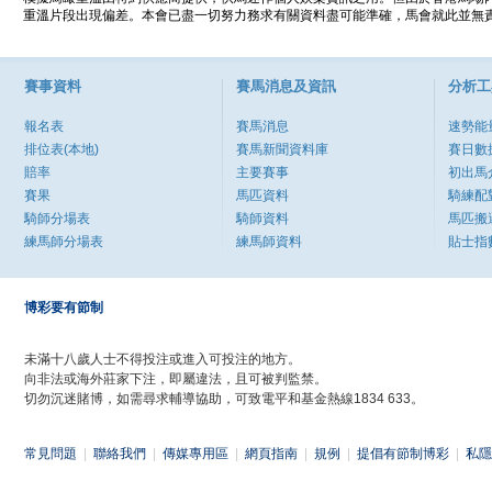
重溫片段出現偏差。本會已盡一切努力務求有關資料盡可能準確，馬會就此並無責
賽事資料
賽馬消息及資訊
分析工
報名表
賽馬消息
速勢能
排位表(本地)
賽馬新聞資料庫
賽日數
賠率
主要賽事
初出馬
賽果
馬匹資料
騎練配
騎師分場表
騎師資料
馬匹搬
練馬師分場表
練馬師資料
貼士指
博彩要有節制
未滿十八歲人士不得投注或進入可投注的地方。
向非法或海外莊家下注，即屬違法，且可被判監禁。
切勿沉迷賭博，如需尋求輔導協助，可致電平和基金熱線1834 633。
常見問題
|
聯絡我們
|
傳媒專用區
|
網頁指南
|
規例
|
提倡有節制博彩
|
私隱