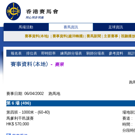
馬場活動
賽馬資訊
足球資訊
賽事資料(本地)
|
賽事資料(越洋轉播)
|
賽馬新聞
|
主要賽事
|
視聽播
報名表
排位表
即時賠率
練馬師分場表
騎師分場表
參考資料
統計
跑馬
賽事日期: 06/04/2002 跑馬地
第 6 場 (496)
第四班 - 1000米 - (60-40)
場地狀況
馬爹利干邑讓賽
賽道 :
HK$ 570,000
時間 :
分段時間