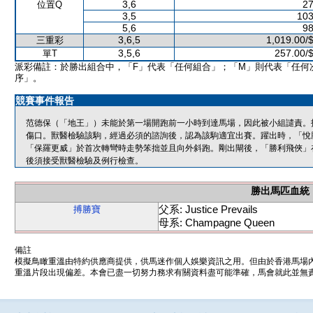
3,6
27
位置Q
3,5
103
5,6
98
3,6,5
1,019.00/
三重彩
3,5,6
257.00/
單T
派彩備註：於勝出組合中，「F」代表「任何組合」；「M」則代表「任何
序」。
競賽事件報告
范德保（「地王」）未能於第一場開跑前一小時到達馬場，因此被小組譴責。
傷口。獸醫檢驗該駒，經過必須的諮詢後，認為該駒適宜出賽。躍出時，「悅
「保羅更威」於首次轉彎時走勢笨拙並且向外斜跑。剛出閘後，「勝利飛俠」
後須接受獸醫檢驗及例行檢查。
勝出馬匹血統
父系: Justice Prevails
搏勝寶
母系: Champagne Queen
備註
模擬鳥瞰重溫由特約供應商提供，供馬迷作個人娛樂資訊之用。但由於香港馬場
重溫片段出現偏差。本會已盡一切努力務求有關資料盡可能準確，馬會就此並無責