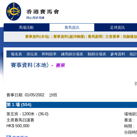
馬場活動
賽馬資訊
足球資訊
賽事資料(本地)
|
賽事資料(越洋轉播)
|
賽馬新聞
|
主要賽事
|
視聽播
報名表
排位表
即時賠率
練馬師分場表
騎師分場表
參考資料
統計
賽事日期: 01/05/2002 沙田
第 1 場 (554)
第五班 - 1200米 - (36-0)
場地狀況
主席賽馬日讓賽
賽道 :
HK$ 500,000
時間 :
分段時間