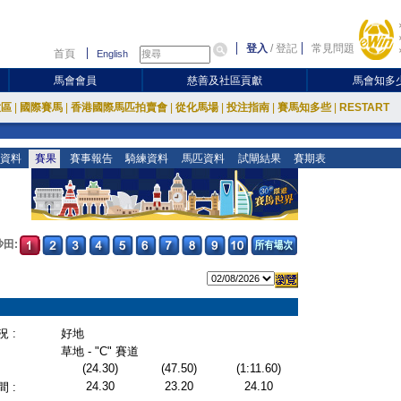
登入
/
登記
常見問題
首頁
English
馬會會員
慈善及社區貢獻
馬會知多
放區
|
國際賽馬
|
香港國際馬匹拍賣會
|
從化馬場
|
投注指南
|
賽馬知多些
|
RESTART
資料
賽果
賽事報告
騎練資料
馬匹資料
試閘結果
賽期表
沙田:
 :
好地
草地 - "C" 賽道
(24.30)
(47.50)
(1:11.60)
24.30
23.20
24.10
 :