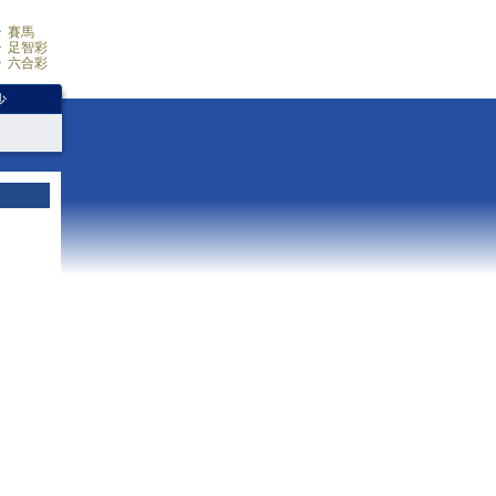
賽馬
足智彩
六合彩
少