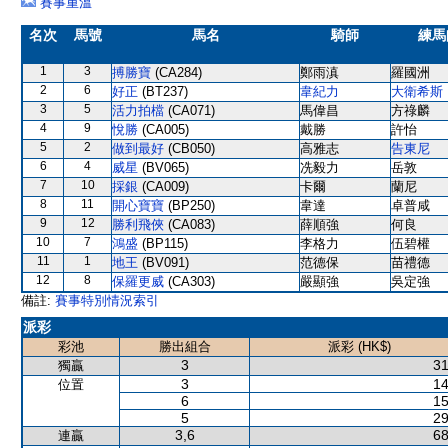
賽事重溫
名次
馬號
馬名
騎師
練馬
1
3
搏勝寶
(CA284)
鄭雨滇
羅國洲
2
6
好正
(BT237)
韋紀力
大衛希斯
3
5
活力拍檔
(CA071)
馬偉昌
方祿麟
4
9
悅勝
(CA005)
戴勝
許怡
5
2
做到最好
(CB050)
高雅志
告東尼
6
4
威星
(BV065)
冼毅力
岳敦
7
10
採銀
(CA009)
卡爾
蘭尼
8
11
開心寶寶
(BP250)
韋達
卓普咸
9
12
勝利飛俠
(CA083)
薛順強
何良
10
7
鴻盛
(BP115)
李格力
伍碧權
11
1
地王
(BV091)
范德保
苗禮德
12
8
保羅更威
(CA303)
嚴顯強
吳定強
備註:
賽事特別情況索引
派彩
彩池
勝出組合
派彩 (HK$)
3
31
獨贏
3
14
位置
6
15
5
29
3,6
68
連贏