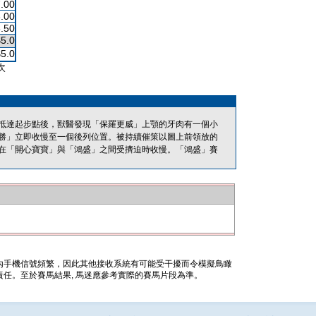
.00
.00
.50
$5.0
$5.0
次
抵達起步點後，獸醫發現「保羅更威」上顎的牙肉有一個小
勝」立即收慢至一個後列位置。被持續催策以圖上前領放的
在「開心寶寶」與「鴻盛」之間受擠迫時收慢。「鴻盛」賽
內手機信號頻繁，因此其他接收系統有可能受干擾而令模擬鳥瞰
任。至於賽馬結果, 馬迷應參考實際的賽馬片段為準。