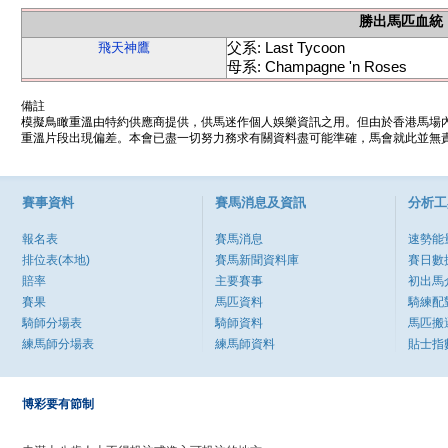
勝出馬匹血統
父系: Last Tycoon
飛天神鷹
母系: Champagne 'n Roses
備註
模擬鳥瞰重溫由特約供應商提供，供馬迷作個人娛樂資訊之用。但由於香港馬場
重溫片段出現偏差。本會已盡一切努力務求有關資料盡可能準確，馬會就此並無責
賽事資料
賽馬消息及資訊
分析工
報名表
賽馬消息
速勢能
排位表(本地)
賽馬新聞資料庫
賽日數
賠率
主要賽事
初出馬
賽果
馬匹資料
騎練配
騎師分場表
騎師資料
馬匹搬
練馬師分場表
練馬師資料
貼士指
博彩要有節制