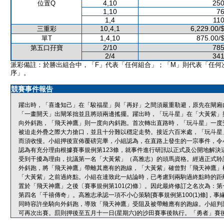
4,10
250
位置Q
1,10
76
1,4
110
10,4,1
6,229.00/
三重彩
1,4,10
875.00/
單T
2/10
785
第五口孖寶
2/4
341
派彩備註：於勝出組合中，「F」代表「任何組合」；「M」則代表「任何
序」。
競賽事件報告
躍出時，「喜逢知己」在「駿福星」與「再好」之間須嚴重勒避，原先在閘廂
「一畫開天」出閘笨拙並且將頭兩邊搖擺。躍出時，「玩斗星」在「大黃紫」
向外斜跑，「飛天神鷹」則一度向內斜跑。首次轉出直路時，「玩斗星」一度
被迫走外疊之際大力搶口，並且十分難以穩定走勢。接近六百米處，「玩斗星
而須收慢。小組押後宣佈覆磅完畢，小組認為，在直路上發生的一宗事件，令
認為有充分理由根據賽事規例第123條，就事件進行研訊以正式及公開地解
受到干擾為理由，抗議第一名「大黃紫」（高雅志）的頭馬資格。經過正式聆
外斜跑，將「飛天神鷹」帶離其應有的跑線，「大黃紫」確曾對「飛天神鷹」
「大黃紫」之前過終點。小組在達致此一結論時，已考慮到兩駒過終點時的距
置於「飛天神鷹」之後〔賽事規例第101(2)條〕。因此最終修訂之名次為
第四名「千禧傳奇」。高雅志承認一項不小心策騎[賽事規例第100(1)條]
同時容許坐騎向外斜跑，導致「飛天神鷹」受阻及被帶離應有的跑線。小組判罰
可再次出賽。罰則押後至五月十一日(星期六)的沙田賽事後執行。「勇者」賽