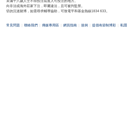
未滿十八歲人士不得投注或進入可投注的地方。
向非法或海外莊家下注，即屬違法，且可被判監禁。
切勿沉迷賭博，如需尋求輔導協助，可致電平和基金熱線1834 633。
常見問題
|
聯絡我們
|
傳媒專用區
|
網頁指南
|
規例
|
提倡有節制博彩
|
私隱