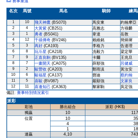
賽事重溫
名次
馬號
馬名
騎師
練馬
1
10
飛天神鷹
(BS070)
馬安東
約翰摩亞
2
4
大黃紫
(CB251)
高雅志
方祿麟
3
1
勇者
(BS041)
韋達
岳敦
4
12
千禧傳奇
(BV246)
賴維銘
簡炳墀
5
3
再好
(CA193)
李格力
告達理
6
8
玩斗星
(CA218)
冼毅力
梁定華
7
9
正直良駒
(BV135)
卡爾
王兆旦
8
7
一畫開天
(CA075)
薛順強
呂健威
9
2
駿豐收
(CA203)
鄭雨滇
黃汝安
10
6
駿福星
(CA137)
鄧迪
蔡約翰
11
5
喜駿
(BV087)
嚴顯強
文家良
12
11
喜逢知己
(CA363)
黎家駒
吳定強
備註:
賽事特別情況索引
派彩
彩池
勝出組合
派彩 (HK$)
10
117
獨贏
10
35
位置
4
38
1
18
4,10
743
連贏