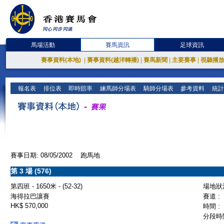
馬場活動
賽馬資訊
足球資訊
賽事資料(本地)
|
賽事資料(越洋轉播)
|
賽馬新聞
|
主要賽事
|
視聽播
報名表
排位表
即時賠率
練馬師分場表
騎師分場表
參考資料
統計
賽事日期: 08/05/2002 跑馬地
第 3 場 (576)
第四班 - 1650米 - (52-32)
場地狀況
海得拉巴讓賽
賽道 :
HK$ 570,000
時間 :
分段時間