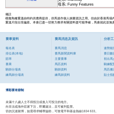
母系: Funny Features
備註
模擬鳥瞰重溫由特約供應商提供，供馬迷作個人娛樂資訊之用。但由於香港馬場
重溫片段出現偏差。本會已盡一切努力務求有關資料盡可能準確，馬會就此並無責
賽事資料
賽馬消息及資訊
分析工
報名表
賽馬消息
速勢能
排位表(本地)
賽馬新聞資料庫
賽日數
賠率
主要賽事
初出馬
賽果
馬匹資料
騎練配
騎師分場表
騎師資料
馬匹搬
練馬師分場表
練馬師資料
貼士指
博彩要有節制
未滿十八歲人士不得投注或進入可投注的地方。
向非法或海外莊家下注，即屬違法，且可被判監禁。
切勿沉迷賭博，如需尋求輔導協助，可致電平和基金熱線1834 633。