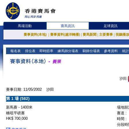
馬場活動
賽馬資訊
足球資訊
賽事資料(本地)
|
賽事資料(越洋轉播)
|
賽馬新聞
|
主要賽事
|
視聽播
報名表
排位表
即時賠率
練馬師分場表
騎師分場表
參考資料
統計
沙田:
賽事日期: 11/05/2002 沙田
第 1 場 (582)
新馬賽 - 1400米
場地狀況
橋咀平磅賽
賽道 :
HK$ 700,000
時間 :
分段時間