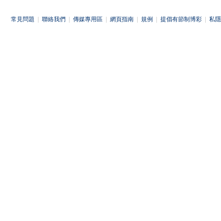
常見問題
|
聯絡我們
|
傳媒專用區
|
網頁指南
|
規例
|
提倡有節制博彩
|
私隱