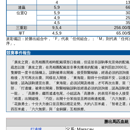
4
13
5,9
66
連贏
5,9
30
位置Q
4,9
25
4,5
35
9,5,4
256.00/
三重彩
4,5,9
65.00/
單T
派彩備註：於勝出組合中，「F」代表「任何組合」；「M」則代表「任何
序」。
競賽事件報告
「廣友之寶」在亮相圈亮相時配戴環形口銜鐵，但這並非該駒事先宣佈的配備
疏忽以致「廣友之寶」在亮相圈配戴並非事先獲准的配備，被判罰款2000元
隻腳曾一度卡在隔欄上。該駒被牽出閘廂，接受獸醫檢驗，經過必須的諮詢後
格後，方可再次出賽。同樣在入閘後，「東海龍」顯得十分煩躁不安，以後足
驗後，認為該駒適宜出賽。「東海龍」必須試閘及格後，才可再次出賽。當「
部，「打邊爐」被牽出閘廂，獸醫檢驗該駒並經過必須的諮詢後，認為該駒適
一龍」，「高勝券」繼而遙遙包尾。小組認為「高勝券」的表現不能令人接受
「精選」出閘緩慢。「巧臣」出閘十分笨拙並且將頭兩邊搖擺。「六六無窮」
「花旗勇士」十分大力搶口並且難以穩定走勢。大約八百米處，「智者之選」
四百米處，「六六無窮」與「金銅鑼」互相挨擦。
勝出馬匹血統
父系: Marscay
打邊爐