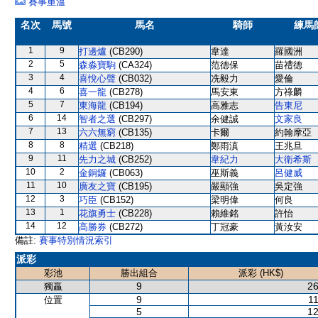
賽事重溫
名次
馬號
馬名
騎師
練馬
1
9
打邊爐
(CB290)
韋達
羅國洲
2
5
森淼寶駒
(CA324)
范德保
苗禮德
3
4
喜悅心聲
(CB032)
冼毅力
愛倫
4
6
喜一龍
(CB278)
馬安東
方祿麟
5
7
東海龍
(CB194)
高雅志
告東尼
6
14
智者之選
(CB297)
余健誠
文家良
7
13
六六無窮
(CB135)
卡爾
約翰摩亞
8
8
精選
(CB218)
鄭雨滇
王兆旦
9
11
先力之城
(CB252)
韋紀力
大衛希斯
10
2
金銅鑼
(CB063)
巫斯義
呂健威
11
10
廣友之寶
(CB195)
嚴顯強
吳定強
12
3
巧臣
(CB152)
梁明偉
何良
13
1
花旗勇士
(CB228)
賴維銘
許怡
14
12
高勝券
(CB272)
丁冠豪
黃汝安
備註:
賽事特別情況索引
派彩
彩池
勝出組合
派彩 (HK$)
9
26
獨贏
9
11
位置
5
12