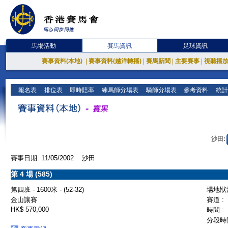
馬場活動
賽馬資訊
足球資訊
賽事資料(本地)
|
賽事資料(越洋轉播)
|
賽馬新聞
|
主要賽事
|
視聽播
報名表
排位表
即時賠率
練馬師分場表
騎師分場表
參考資料
統計
沙田:
賽事日期: 11/05/2002 沙田
第 4 場 (585)
第四班 - 1600米 - (52-32)
場地狀況
金山讓賽
賽道 :
HK$ 570,000
時間 :
分段時間