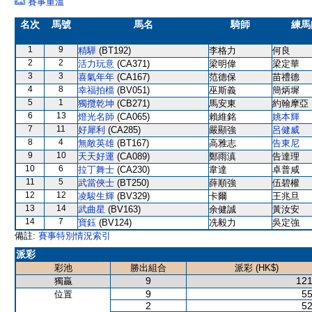
賽事重溫
名次
馬號
馬名
騎師
練馬
1
9
精驊
(BT192)
李格力
何良
2
2
活力玩意
(CA371)
梁明偉
梁定華
3
3
喜氣年年
(CA167)
范德保
苗禮德
4
8
幸福拍檔
(BV051)
巫斯義
簡炳墀
5
1
獨攬乾坤
(CB271)
馬安東
約翰摩亞
6
13
燈光名師
(CA065)
賴維銘
姚本輝
7
11
好犀利
(CA285)
嚴顯強
呂健威
8
4
無敵英雄
(BT167)
高雅志
告東尼
9
10
天天好運
(CA089)
鄭雨滇
告達理
10
6
拉丁舞士
(CA230)
韋達
卓普咸
11
5
武當俠士
(BT250)
薛順強
伍碧權
12
12
凌駿生輝
(BV329)
卡爾
王兆旦
13
14
武曲星
(BV163)
余健誠
黃汝安
14
7
寶鈺
(BV124)
冼毅力
吳定強
備註:
賽事特別情況索引
派彩
彩池
勝出組合
派彩 (HK$)
9
121
獨贏
9
55
位置
2
52