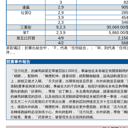
3
82
2,9
905
連贏
2,9
285
位置Q
3,9
454
2,3
346
9,2,3
30,069.00/
三重彩
2,3,9
5,860.00/
單T
4/9
2,156
第五口孖寶
4/2
568
派彩備註：於勝出組合中，「F」代表「任何組合」；「M」則代表「任何
序」。
競賽事件報告
「活力玩意」的練馬師梁定華被罰款2,000元，事緣他在未有確定有關策騎
「精驊」。配鞍時，「獨攬乾坤」撞著頭部，經獸醫檢驗後，認為該駒適宜出
上，經校正後才入閘。「天天好運」出閘笨拙並且昂首，向外斜跑並且碰撞「
策騎[賽事規例第100(1)條]，事緣在大約千四米處，他容許坐騎在未有足
壓向斜跑的「好犀利」，導致「拉丁舞士」失去應有的跑線，踢著後蹄並且幾
的練馬師蘭尼的證供，以及他指出見習騎師梁明偉從未被罰停賽一事後，小組認
至五月二十六日星期日才可再次出賽，停賽的罰則押後至五月十五日星期三跑
士」後面向外斜跑，「獨攬乾坤」因而被迫在更外疊競跑，於靠近「活力玩意
在轉移跑線時必須加倍小心。奔向終點時，「活力玩意」向外斜跑，導致「獨
行檢查。賽後，「武當俠士」被發現失去左前蹄的蹄鐵。