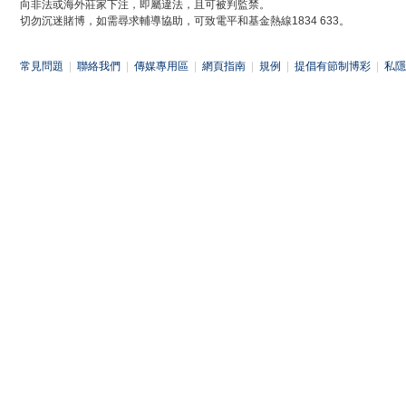
向非法或海外莊家下注，即屬違法，且可被判監禁。
切勿沉迷賭博，如需尋求輔導協助，可致電平和基金熱線1834 633。
常見問題
|
聯絡我們
|
傳媒專用區
|
網頁指南
|
規例
|
提倡有節制博彩
|
私隱