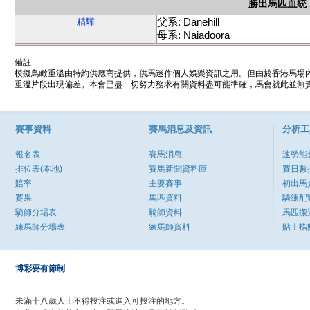
勝出馬匹血統
父系: Danehill
精驊
母系: Naiadoora
備註
模擬鳥瞰重溫由特約供應商提供，供馬迷作個人娛樂資訊之用。但由於香港馬場
重溫片段出現偏差。本會已盡一切努力務求有關資料盡可能準確，馬會就此並無責
賽事資料
賽馬消息及資訊
分析工
報名表
賽馬消息
速勢能
排位表(本地)
賽馬新聞資料庫
賽日數
賠率
主要賽事
初出馬
賽果
馬匹資料
騎練配
騎師分場表
騎師資料
馬匹搬
練馬師分場表
練馬師資料
貼士指
博彩要有節制
未滿十八歲人士不得投注或進入可投注的地方。