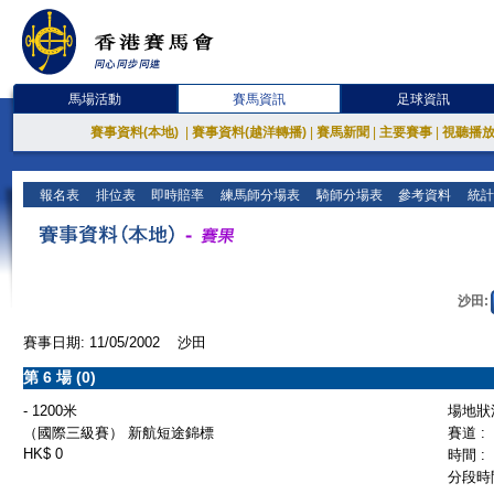
馬場活動
賽馬資訊
足球資訊
賽事資料(本地)
|
賽事資料(越洋轉播)
|
賽馬新聞
|
主要賽事
|
視聽播
報名表
排位表
即時賠率
練馬師分場表
騎師分場表
參考資料
統計
沙田:
賽事日期: 11/05/2002 沙田
第 6 場 (0)
- 1200米
場地狀況
（國際三級賽） 新航短途錦標
賽道 :
HK$ 0
時間 :
分段時間