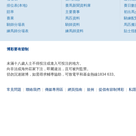
排位表(本地)
賽馬新聞資料庫
賽日數
賠率
主要賽事
初出馬
賽果
馬匹資料
騎練配
騎師分場表
騎師資料
馬匹搬
練馬師分場表
練馬師資料
貼士指
博彩要有節制
未滿十八歲人士不得投注或進入可投注的地方。
向非法或海外莊家下注，即屬違法，且可被判監禁。
切勿沉迷賭博，如需尋求輔導協助，可致電平和基金熱線1834 633。
常見問題
|
聯絡我們
|
傳媒專用區
|
網頁指南
|
規例
|
提倡有節制博彩
|
私隱