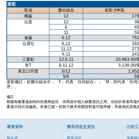
派彩
彩池
勝出組合
派彩 (HK$)
12
178
獨贏
12
36
位置
6
45
11
55
6,12
751
連贏
6,12
162
位置Q
11,12
272
6,11
241
12,6,11
20,963.00/
三重彩
6,11,12
3,138.00/
單T
5/12
1,652
第五口孖寶
5/6
58
派彩備註：於勝出組合中，「F」代表「任何組合」；「M」則代表「任何
序」。
備註
模擬鳥瞰重溫由特約供應商提供，供馬迷作個人娛樂資訊之用。但由於香港馬場
重溫片段出現偏差。本會已盡一切努力務求有關資料盡可能準確，馬會就此並無責
賽事資料
賽馬消息及資訊
分析工
報名表
賽馬消息
速勢能