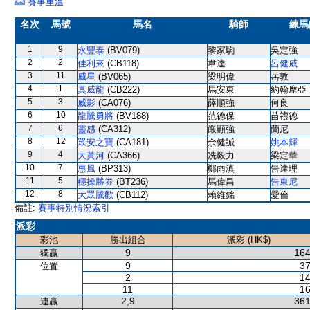
賽事重溫
名次
馬號
馬名
騎師
練馬
1
9
永豐泰
(BV079)
黎家駒
吳定強
2
2
佳利來
(CB118)
韋達
呂健威
3
11
威星
(BV065)
梁明偉
岳敦
4
1
真威龍
(CB222)
馬安東
約翰摩亞
5
3
威影
(CA076)
薛順強
何良
6
10
龍騰勇將
(BV188)
范德保
苗禮德
7
6
靈感
(CA312)
嚴顯強
蘭尼
8
12
眾安之寶
(CA181)
余健誠
姚本輝
9
4
大黃河
(CA366)
冼毅力
梁定華
10
7
惠風
(BP313)
鄭雨滇
告達理
11
5
穩操勝券
(BT236)
馬偉昌
告東尼
12
8
大眾騰歡
(CB112)
賴維銘
愛倫
備註:
賽事特別情況索引
派彩
彩池
勝出組合
派彩 (HK$)
9
164
獨贏
9
37
位置
2
14
11
16
2,9
361
連贏