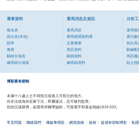
賽事資料
賽馬消息及資訊
分析工
報名表
賽馬消息
速勢能
排位表(本地)
賽馬新聞資料庫
賽日數
賠率
主要賽事
初出馬
賽果
馬匹資料
騎練配
騎師分場表
騎師資料
馬匹搬
練馬師分場表
練馬師資料
貼士指
博彩要有節制
未滿十八歲人士不得投注或進入可投注的地方。
向非法或海外莊家下注，即屬違法，且可被判監禁。
切勿沉迷賭博，如需尋求輔導協助，可致電平和基金熱線1834 633。
常見問題
|
聯絡我們
|
傳媒專用區
|
網頁指南
|
規例
|
提倡有節制博彩
|
私隱