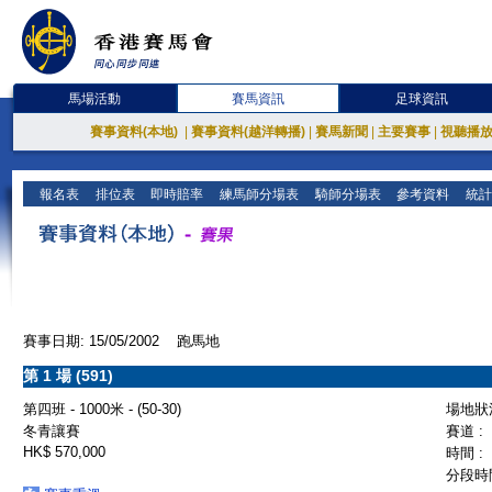
馬場活動
賽馬資訊
足球資訊
賽事資料(本地)
|
賽事資料(越洋轉播)
|
賽馬新聞
|
主要賽事
|
視聽播
報名表
排位表
即時賠率
練馬師分場表
騎師分場表
參考資料
統計
賽事日期: 15/05/2002 跑馬地
第 1 場 (591)
第四班 - 1000米 - (50-30)
場地狀況
冬青讓賽
賽道 :
HK$ 570,000
時間 :
分段時間