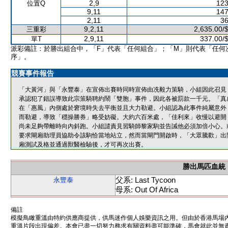
2,9
123
位置Q
9,11
147
2,11
36
9,2,11
2,635.00/
三重彩
2,9,11
337.00/
單T
派彩備註：於勝出組合中，「F」代表「任何組合」；「M」則代表「任何
序」。
競賽事件報告
「大黃河」與「永豐泰」在宣佈出賽時同時宣佈由冼毅力策騎，小組因此召見
承認犯了錯誤導致此宗策騎聘約鬧「雙胞」事件，因此各被罰款一千元。「真
在「惠風」內側處於窘境時失去平衡並且大力勒避。小組認為此事件純屬意外
而勒避，導致「穩操勝券」略受妨礙。大約六百米處，「佳利來」收慢以避開
尚未足夠帶離時向內斜跑。小組譴責見習騎師黎家駒並告誡他必須加倍小心。
要求閘廂助理員協助令該駒恰當地站立，然而當閘門開啟時，「大眾騰歡」出
廂測試及格並通過獸醫檢驗後，才可再次出賽。
勝出馬匹血統
父系: Last Tycoon
永豐泰
母系: Out Of Africa
備註
模擬鳥瞰重溫由特約供應商提供，供馬迷作個人娛樂資訊之用。但由於香港馬場
重溫片段出現偏差。本會已盡一切努力務求有關資料盡可能準確，馬會就此並無責