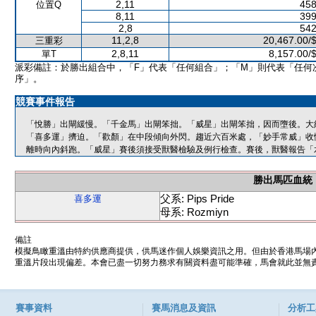
2,11
458
位置Q
8,11
399
2,8
542
11,2,8
20,467.00/
三重彩
2,8,11
8,157.00/
單T
派彩備註：於勝出組合中，「F」代表「任何組合」；「M」則代表「任何
序」。
競賽事件報告
「悅勝」出閘緩慢。「千金馬」出閘笨拙。「威星」出閘笨拙，因而墮後。大
「喜多運」擠迫。「歡顏」在中段傾向外閃。趨近六百米處，「妙手常威」收
離時向內斜跑。「威星」賽後須接受獸醫檢驗及例行檢查。賽後，獸醫報告「
勝出馬匹血統
父系: Pips Pride
喜多運
母系: Rozmiyn
備註
模擬鳥瞰重溫由特約供應商提供，供馬迷作個人娛樂資訊之用。但由於香港馬場
重溫片段出現偏差。本會已盡一切努力務求有關資料盡可能準確，馬會就此並無責
賽事資料
賽馬消息及資訊
分析工