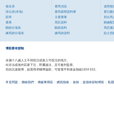
報名表
賽馬消息
速勢能
排位表(本地)
賽馬新聞資料庫
賽日數
賠率
主要賽事
初出馬
賽果
馬匹資料
騎練配
騎師分場表
騎師資料
馬匹搬
練馬師分場表
練馬師資料
貼士指
博彩要有節制
未滿十八歲人士不得投注或進入可投注的地方。
向非法或海外莊家下注，即屬違法，且可被判監禁。
切勿沉迷賭博，如需尋求輔導協助，可致電平和基金熱線1834 633。
常見問題
|
聯絡我們
|
傳媒專用區
|
網頁指南
|
規例
|
提倡有節制博彩
|
私隱