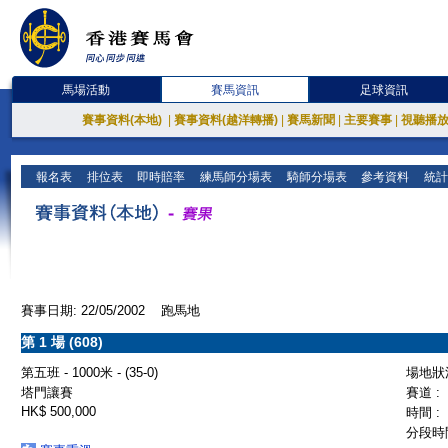
馬場活動
賽馬資訊
足球資訊
賽事資料(本地)
|
賽事資料(越洋轉播)
|
賽馬新聞
|
主要賽事
|
視聽播
報名表
排位表
即時賠率
練馬師分場表
騎師分場表
參考資料
統計
賽事日期: 22/05/2002 跑馬地
第 1 場 (608)
第五班 - 1000米 - (35-0)
場地狀況
塔門讓賽
賽道 :
HK$ 500,000
時間 :
分段時間