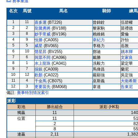
賽事重溫
名次
馬號
馬名
騎師
練馬
1
11
喜多運
(BT226)
曾錦銓
伍碧權
2
2
龍騰勇將
(BV188)
黎家駒
苗禮德
3
8
妙手常威
(BV196)
賴維銘
愛倫
4
9
悅勝
(CA005)
韋紀力
許怡
5
5
威星
(BV065)
李格力
岳敦
6
10
聲星昇
(BV255)
鄧迪
姚本輝
7
6
與眾不同
(CA096)
戴勝
文家良
8
1
水上龍珠
(CA041)
冼毅力
梁定華
9
7
採銀
(CA009)
馬偉昌
蘭尼
10
12
歡顏
(CA022)
嚴顯強
吳定強
11
4
千金馬
(CB075)
巫斯義
大衛希斯
12
3
更要當先
(BM068)
韋達
告東尼
備註:
賽事特別情況索引
派彩
彩池
勝出組合
派彩 (HK$)
11
140
獨贏
11
51
位置
2
82
8
55
2,11
1,382
連贏