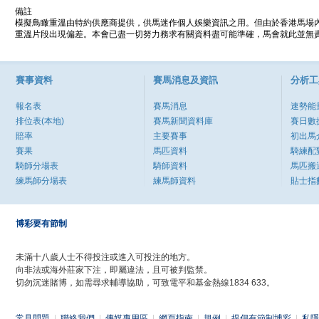
備註
模擬鳥瞰重溫由特約供應商提供，供馬迷作個人娛樂資訊之用。但由於香港馬場
重溫片段出現偏差。本會已盡一切努力務求有關資料盡可能準確，馬會就此並無責
賽事資料
賽馬消息及資訊
分析工
報名表
賽馬消息
速勢能
排位表(本地)
賽馬新聞資料庫
賽日數
賠率
主要賽事
初出馬
賽果
馬匹資料
騎練配
騎師分場表
騎師資料
馬匹搬
練馬師分場表
練馬師資料
貼士指
博彩要有節制
未滿十八歲人士不得投注或進入可投注的地方。
向非法或海外莊家下注，即屬違法，且可被判監禁。
切勿沉迷賭博，如需尋求輔導協助，可致電平和基金熱線1834 633。
常見問題
|
聯絡我們
|
傳媒專用區
|
網頁指南
|
規例
|
提倡有節制博彩
|
私隱