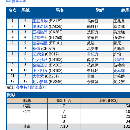
賽事重溫
名次
馬號
馬名
騎師
練馬
1
7
正直良駒
(BV135)
馬偉昌
王兆旦
2
10
得康名駒
(CA029)
賴維銘
卓普咸
3
8
五福臨門
(CA382)
冼毅力
吳定強
4
4
武當俠士
(BT250)
黎家駒
伍碧權
5
6
世界福星
(BT141)
戴勝
蘭尼
6
1
福傳
(CB079)
馬安東
約翰摩亞
7
5
必輝煌
(CB017)
韋紀力
許怡
8
9
仙人指路
(CB193)
薛順強
文家良
9
3
金錢至叻
(BV202)
范德保
苗禮德
10
11
上下四方
(CB192)
曾錦銓
姚本輝
11
2
大黃紫
(CB251)
韋達
方祿麟
12
12
動力數碼
(BV346)
余健誠
黃汝安
備註:
賽事特別情況索引
派彩
彩池
勝出組合
派彩 (HK$)
7
54
獨贏
7
19
位置
10
23
8
34
7,10
132
連贏