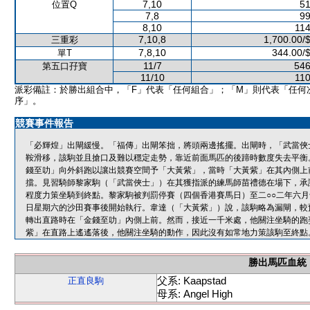
7,10
51
位置Q
7,8
99
8,10
114
7,10,8
1,700.00/
三重彩
7,8,10
344.00/
單T
11/7
546
第五口孖寶
11/10
110
派彩備註：於勝出組合中，「F」代表「任何組合」；「M」則代表「任何
序」。
競賽事件報告
「必輝煌」出閘緩慢。「福傳」出閘笨拙，將頭兩邊搖擺。出閘時，「武當俠
鞍滑移，該駒並且搶口及難以穩定走勢，靠近前面馬匹的後蹄時數度失去平衡
錢至叻」向外斜跑以讓出競賽空間予「大黃紫」，當時「大黃紫」在其內側上
擋。見習騎師黎家駒（「武當俠士」）在其獲指派的練馬師苗禮德在場下，承認
程度力策坐騎到終點。黎家駒被判罰停賽（四個香港賽馬日）至二○○二年六月
日星期六的沙田賽事後開始執行。韋達（「大黃紫」）說，該駒略為漏閘，較
轉出直路時在「金錢至叻」內側上前。然而，接近一千米處，他關注坐騎的跑
紫」在直路上遙遙落後，他關注坐騎的動作，因此沒有如常地力策該駒至終點
勝出馬匹血統
父系: Kaapstad
正直良駒
母系: Angel High