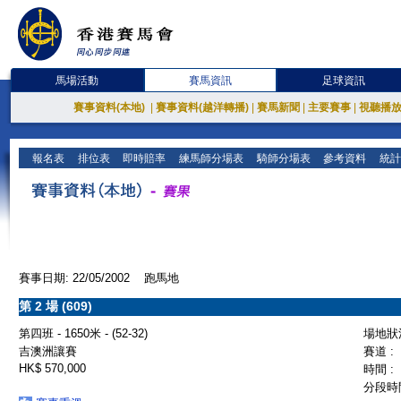
馬場活動
賽馬資訊
足球資訊
賽事資料(本地)
|
賽事資料(越洋轉播)
|
賽馬新聞
|
主要賽事
|
視聽播
報名表
排位表
即時賠率
練馬師分場表
騎師分場表
參考資料
統計
賽事日期: 22/05/2002 跑馬地
第 2 場 (609)
第四班 - 1650米 - (52-32)
場地狀況
吉澳洲讓賽
賽道 :
HK$ 570,000
時間 :
分段時間