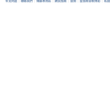
常見問題
|
聯絡我們
|
傳媒專用區
|
網頁指南
|
規例
|
提倡有節制博彩
|
私隱