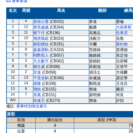
賽事重溫
名次
馬號
馬名
騎師
練馬
1
4
喜悅心聲
(CB032)
韋達
愛倫
2
12
東莞威威
(CB264)
戴勝
大衛希斯
3
11
鄉下仔
(CB196)
高雅志
告東尼
4
10
飛虎風範
(CB024)
冼毅力
岳敦
5
1
精彩繽紛
(CB281)
卡爾
蔡約翰
6
8
森淼寶駒
(CA324)
范德保
苗禮德
7
5
明艷照人
(CB057)
賴維銘
吳定強
8
3
天文數字
(CB062)
曾錦銓
伍碧權
9
6
權生威
(CB098)
薛順強
王登平
10
2
安達
(CB058)
胡活士
方祿麟
11
13
千里名駒
(CB346)
余健誠
梁定華
12
14
躍勝
(CB338)
鄭雨滇
王兆旦
13
9
飛快
(CB155)
鄧迪
蘭尼
14
7
淮風
(CB151)
梁明偉
何良
WV
快速王
(CB274)
鄧迪
許怡
備註:
賽事特別情況索引
派彩
彩池
勝出組合
派彩 (HK$)
4
79
獨贏
4
25
位置