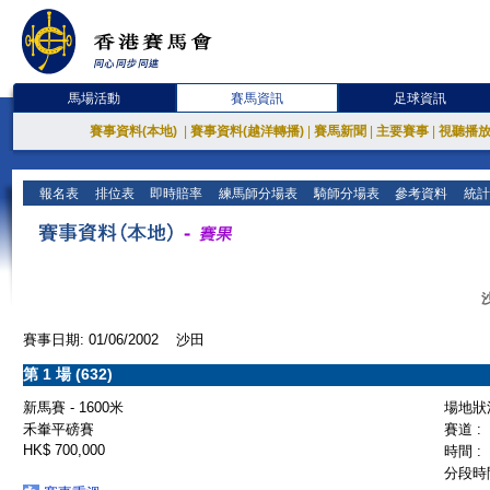
馬場活動
賽馬資訊
足球資訊
賽事資料(本地)
|
賽事資料(越洋轉播)
|
賽馬新聞
|
主要賽事
|
視聽播
報名表
排位表
即時賠率
練馬師分場表
騎師分場表
參考資料
統計
賽事日期: 01/06/2002 沙田
第 1 場 (632)
新馬賽 - 1600米
場地狀況
禾輋平磅賽
賽道 :
HK$ 700,000
時間 :
分段時間