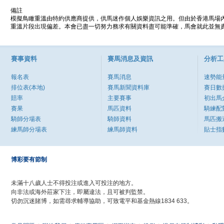
備註
模擬鳥瞰重溫由特約供應商提供，供馬迷作個人娛樂資訊之用。但由於香港馬場
重溫片段出現偏差。本會已盡一切努力務求有關資料盡可能準確，馬會就此並無責
賽事資料
賽馬消息及資訊
分析工
報名表
賽馬消息
速勢能
排位表(本地)
賽馬新聞資料庫
賽日數
賠率
主要賽事
初出馬
賽果
馬匹資料
騎練配
騎師分場表
騎師資料
馬匹搬
練馬師分場表
練馬師資料
貼士指
博彩要有節制
未滿十八歲人士不得投注或進入可投注的地方。
向非法或海外莊家下注，即屬違法，且可被判監禁。
切勿沉迷賭博，如需尋求輔導協助，可致電平和基金熱線1834 633。