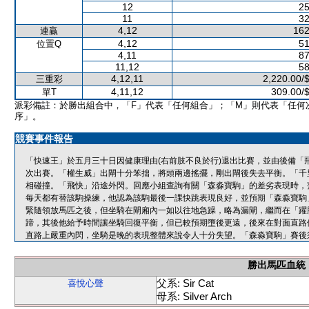
12
25
11
32
4,12
162
連贏
4,12
51
位置Q
4,11
87
11,12
58
4,12,11
2,220.00/
三重彩
4,11,12
309.00/
單T
派彩備註：於勝出組合中，「F」代表「任何組合」；「M」則代表「任何
序」。
競賽事件報告
「快速王」於五月三十日因健康理由(右前肢不良於行)退出比賽，並由後備「
次出賽。「權生威」出閘十分笨拙，將頭兩邊搖擺，剛出閘後失去平衡。「千
相碰撞。「飛快」沿途外閃。回應小組查詢有關「森淼寶駒」的差劣表現時，
每天都有替該駒操練，他認為該駒最後一課快跳表現良好，並預期「森淼寶駒
緊隨領放馬匹之後，但坐騎在閘廂內一如以往地急躁，略為漏閘，繼而在「躍
蹄，其後他給予時間讓坐騎回復平衡，但已較預期墮後更遠，後來在對面直路
直路上嚴重內閃，坐騎是晚的表現整體來說令人十分失望。「森淼寶駒」賽後
勝出馬匹血統
父系: Sir Cat
喜悅心聲
母系: Silver Arch