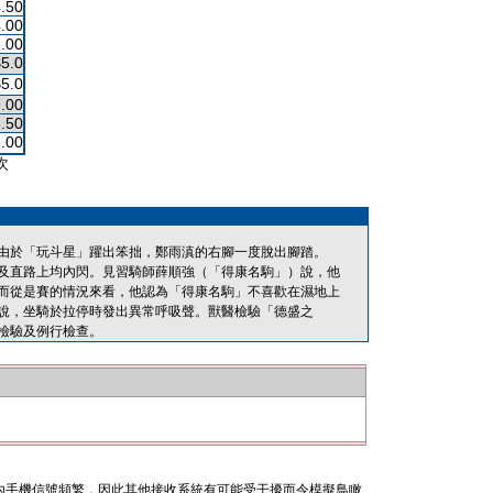
.50
.00
.00
$5.0
$5.0
.00
.50
.00
次
由於「玩斗星」躍出笨拙，鄭雨滇的右腳一度脫出腳踏。
及直路上均內閃。見習騎師薛順強（「得康名駒」）說，他
而從是賽的情況來看，他認為「得康名駒」不喜歡在濕地上
說，坐騎於拉停時發出異常呼吸聲。獸醫檢驗「德盛之
檢驗及例行檢查。
內手機信號頻繁，因此其他接收系統有可能受干擾而令模擬鳥瞰