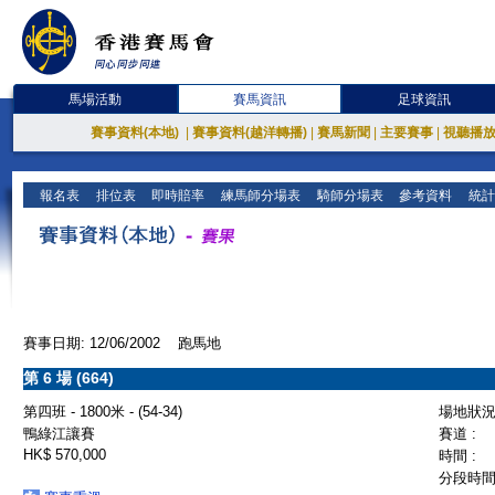
馬場活動
賽馬資訊
足球資訊
賽事資料(本地)
|
賽事資料(越洋轉播)
|
賽馬新聞
|
主要賽事
|
視聽播
報名表
排位表
即時賠率
練馬師分場表
騎師分場表
參考資料
統計
賽事日期: 12/06/2002 跑馬地
第 6 場 (664)
第四班 - 1800米 - (54-34)
場地狀況 
鴨綠江讓賽
賽道 :
HK$ 570,000
時間 :
分段時間 