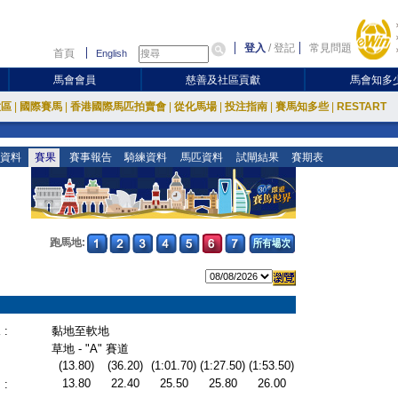
登入
/
登記
常見問題
首頁
English
馬會會員
慈善及社區貢獻
馬會知多
放區
|
國際賽馬
|
香港國際馬匹拍賣會
|
從化馬場
|
投注指南
|
賽馬知多些
|
RESTART
資料
賽果
賽事報告
騎練資料
馬匹資料
試閘結果
賽期表
跑馬地:
:
黏地至軟地
草地 - "A" 賽道
(13.80)
(36.20)
(1:01.70)
(1:27.50)
(1:53.50)
13.80
22.40
25.50
25.80
26.00
: