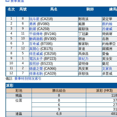
賽事重溫
名次
馬號
馬名
騎師
練馬
1
8
玩斗星
(CA218)
鄭雨滇
梁定華
2
6
勇將
(BV080)
戴勝
蔡約翰
3
9
歡躍
(CA259)
嚴顯強
呂健威
4
11
千禧傳奇
(BV246)
丁冠豪
簡炳墀
5
10
數碼遊戲
(BV300)
鄧迪
岳敦
6
3
百奇威
(BT095)
黎家駒
約翰摩亞
7
12
真開心
(CB175)
韋達
羅國洲
8
5
得意威威
(CB258)
馬偉昌
愛倫
9
1
電訊太子
(BP223)
韋紀力
黃汝安
10
4
股照炒
(BS233)
梁明偉
蘭尼
11
2
德盛之聲
(CA066)
馬安東
文家良
12
7
得康名駒
(CA029)
薛順強
卓普咸
備註:
賽事特別情況索引
派彩
彩池
勝出組合
派彩 (HK$)
8
118
獨贏
8
37
位置
6
27
9
31
6,8
481
連贏