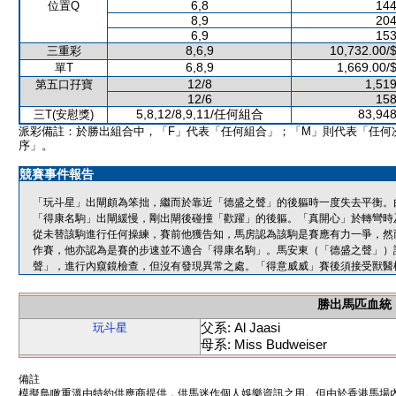
6,8
144
位置Q
8,9
204
6,9
153
8,6,9
10,732.00/
三重彩
6,8,9
1,669.00/
單T
12/8
1,519
第五口孖寶
12/6
158
5,8,12/8,9,11/任何組合
83,948
三T(安慰獎)
派彩備註：於勝出組合中，「F」代表「任何組合」；「M」則代表「任何
序」。
競賽事件報告
「玩斗星」出閘頗為笨拙，繼而於靠近「德盛之聲」的後軀時一度失去平衡。
「得康名駒」出閘緩慢，剛出閘後碰撞「歡躍」的後軀。「真開心」於轉彎時
從未替該駒進行任何操練，賽前他獲告知，馬房認為該駒是賽應有力一爭，然
作賽，他亦認為是賽的步速並不適合「得康名駒」。馬安東（「德盛之聲」）
聲」，進行內窺鏡檢查，但沒有發現異常之處。「得意威威」賽後須接受獸醫
勝出馬匹血統
父系: Al Jaasi
玩斗星
母系: Miss Budweiser
備註
模擬鳥瞰重溫由特約供應商提供，供馬迷作個人娛樂資訊之用。但由於香港馬場