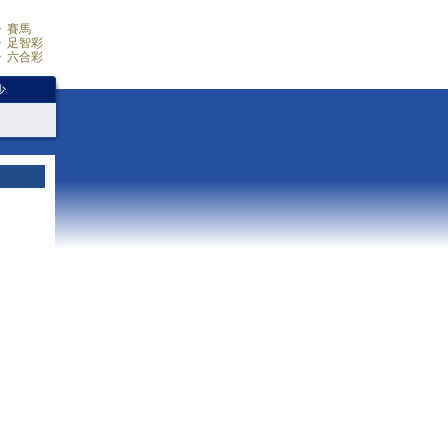
賽馬
足智彩
六合彩
少