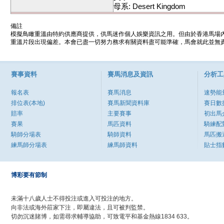
母系: Desert Kingdom
備註
模擬鳥瞰重溫由特約供應商提供，供馬迷作個人娛樂資訊之用。但由於香港馬場
重溫片段出現偏差。本會已盡一切努力務求有關資料盡可能準確，馬會就此並無責
賽事資料
賽馬消息及資訊
分析工
報名表
賽馬消息
速勢能
排位表(本地)
賽馬新聞資料庫
賽日數
賠率
主要賽事
初出馬
賽果
馬匹資料
騎練配
騎師分場表
騎師資料
馬匹搬
練馬師分場表
練馬師資料
貼士指
博彩要有節制
未滿十八歲人士不得投注或進入可投注的地方。
向非法或海外莊家下注，即屬違法，且可被判監禁。
切勿沉迷賭博，如需尋求輔導協助，可致電平和基金熱線1834 633。