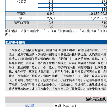
6,9
271
位置Q
2,6
70
2,9
139
6,9,2
10,659.00/
三重彩
2,6,9
1,294.00/
單T
9/6
810
第五口孖寶
9/9
258
派彩備註：於勝出組合中，「F」代表「任何組合」；「M」則代表「任何
序」。
競賽事件報告
「夠眼光」入閘後有點急躁，當閘門開啟時向上跳躍，著地時俯首前跪。「加
收慢，於馬群後面切入以佔取一個靠近內欄但居於後列的位置。大約四百米處
猛情人」將頭轉側並且短暫向內斜跑，「開心莊主」亦略受擠迫。韋紀力（「加
事緣在大約二百米處，他在尚未帶離「夠眼光」時容許坐騎向外斜跑，同時加
平衡，並且擠壓「走石」，令「走石」亦被帶向外跑，跟隨其後的「但求旺舖
紀力被罰停賽（三個香港賽馬日），直至九月十九日星期四始可再次出賽，罰
接近二百米處被「夠眼光」帶向外跑時，「生猛情人」（丁冠豪）略為向內斜
人」向內轉，導致「走石」須大力勒避。小組未能將「走石」勒避事件的全部
丁冠豪，在任何時候均必須加倍小心。「風采依然」沿途外閃，末段遙遙殿後
通過獸醫檢驗後，才可再次出賽。「福永勝」及「快新聞」均須接受抽樣檢驗
勝出馬匹血統
父系: Kashani
福永勝