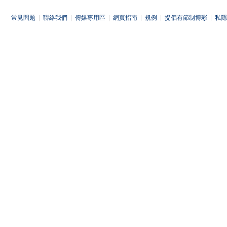
常見問題
|
聯絡我們
|
傳媒專用區
|
網頁指南
|
規例
|
提倡有節制博彩
|
私隱