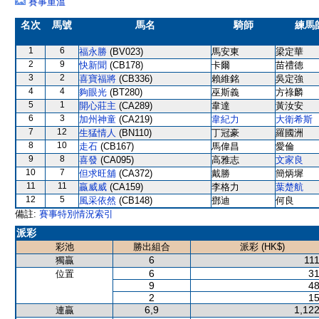
賽事重溫
名次
馬號
馬名
騎師
練馬
1
6
福永勝
(BV023)
馬安東
梁定華
2
9
快新聞
(CB178)
卡爾
苗禮德
3
2
喜寶福將
(CB336)
賴維銘
吳定強
4
4
夠眼光
(BT280)
巫斯義
方祿麟
5
1
開心莊主
(CA289)
韋達
黃汝安
6
3
加州神童
(CA219)
韋紀力
大衛希斯
7
12
生猛情人
(BN110)
丁冠豪
羅國洲
8
10
走石
(CB167)
馬偉昌
愛倫
9
8
喜發
(CA095)
高雅志
文家良
10
7
但求旺舖
(CA372)
戴勝
簡炳墀
11
11
贏威威
(CA159)
李格力
葉楚航
12
5
風采依然
(CB148)
鄧迪
何良
備註:
賽事特別情況索引
派彩
彩池
勝出組合
派彩 (HK$)
6
111
獨贏
6
31
位置
9
48
2
15
6,9
1,122
連贏