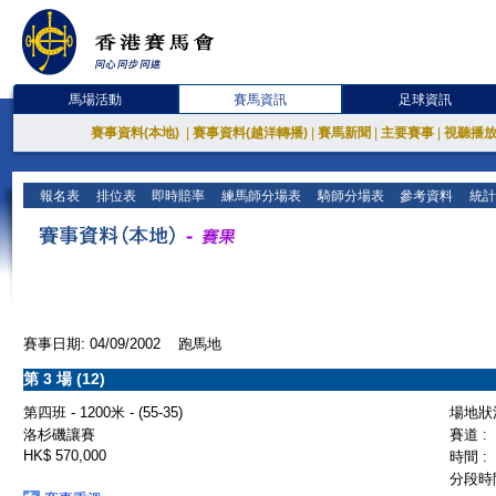
馬場活動
賽馬資訊
足球資訊
賽事資料(本地)
|
賽事資料(越洋轉播)
|
賽馬新聞
|
主要賽事
|
視聽播
報名表
排位表
即時賠率
練馬師分場表
騎師分場表
參考資料
統計
賽事日期: 04/09/2002 跑馬地
第 3 場 (12)
第四班 - 1200米 - (55-35)
場地狀況
洛杉磯讓賽
賽道 :
HK$ 570,000
時間 :
分段時間