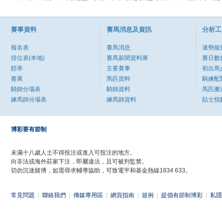
賽事資料
賽馬消息及資訊
分析工
報名表
賽馬消息
速勢能
排位表(本地)
賽馬新聞資料庫
賽日數
賠率
主要賽事
初出馬
賽果
馬匹資料
騎練配
騎師分場表
騎師資料
馬匹搬
練馬師分場表
練馬師資料
貼士指
博彩要有節制
未滿十八歲人士不得投注或進入可投注的地方。
向非法或海外莊家下注，即屬違法，且可被判監禁。
切勿沉迷賭博，如需尋求輔導協助，可致電平和基金熱線1834 633。
常見問題
|
聯絡我們
|
傳媒專用區
|
網頁指南
|
規例
|
提倡有節制博彩
|
私隱