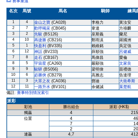
賽事重溫
名次
馬號
馬名
騎師
練馬
1
4
金山之寶
(CA028)
李格力
黃汝安
2
7
歡呼喝采
(CB045)
韋達
方祿麟
3
2
先駿
(BS126)
巫斯義
蘭尼
4
10
再捷勝
(CB216)
鄭雨滇
羅國洲
5
1
快盈利
(BV335)
賴維銘
吳定強
6
12
神話
(BV233)
薛順強
呂健威
7
8
走石
(CB167)
馬偉昌
愛倫
8
5
宇宙星
(CA260)
嚴顯強
文家良
9
9
駿驊
(BS056)
梁明偉
苗禮德
10
6
必勝俠
(CB279)
高雅志
告達理
11
3
大眾之友
(CA036)
鄧迪
大衛希斯
12
11
一路升水
(BV101)
余健誠
葉楚航
備註:
賽事特別情況索引
派彩
彩池
勝出組合
派彩 (HK$)
4
215
獨贏
4
46
位置
7
14
2
20
4,7
412
連贏