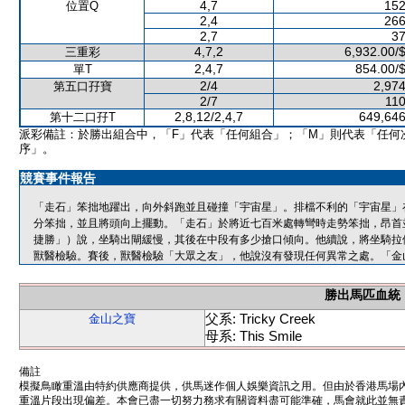
4,7
152
位置Q
2,4
266
2,7
37
4,7,2
6,932.00/
三重彩
2,4,7
854.00/
單T
2/4
2,974
第五口孖寶
2/7
110
2,8,12/2,4,7
649,646
第十二口孖T
派彩備註：於勝出組合中，「F」代表「任何組合」；「M」則代表「任何
序」。
競賽事件報告
「走石」笨拙地躍出，向外斜跑並且碰撞「宇宙星」。排檔不利的「宇宙星」
分笨拙，並且將頭向上擺動。「走石」於將近七百米處轉彎時走勢笨拙，昂首
捷勝」）說，坐騎出閘緩慢，其後在中段有多少搶口傾向。他續說，將坐騎拉
獸醫檢驗。賽後，獸醫檢驗「大眾之友」，他說沒有發現任何異常之處。「金
勝出馬匹血統
父系: Tricky Creek
金山之寶
母系: This Smile
備註
模擬鳥瞰重溫由特約供應商提供，供馬迷作個人娛樂資訊之用。但由於香港馬場
重溫片段出現偏差。本會已盡一切努力務求有關資料盡可能準確，馬會就此並無責