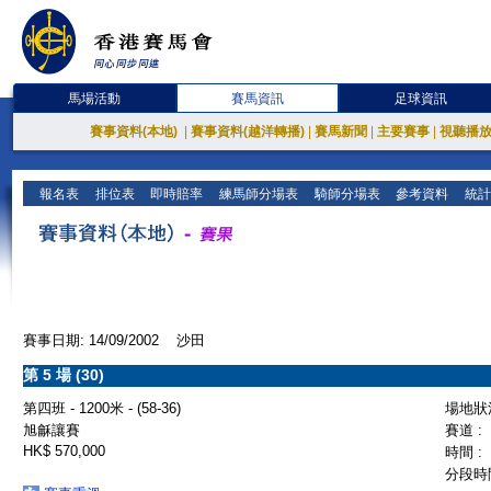
馬場活動
賽馬資訊
足球資訊
賽事資料(本地)
|
賽事資料(越洋轉播)
|
賽馬新聞
|
主要賽事
|
視聽播
報名表
排位表
即時賠率
練馬師分場表
騎師分場表
參考資料
統計
賽事日期: 14/09/2002 沙田
第 5 場 (30)
第四班 - 1200米 - (58-36)
場地狀況
旭龢讓賽
賽道 :
HK$ 570,000
時間 :
分段時間