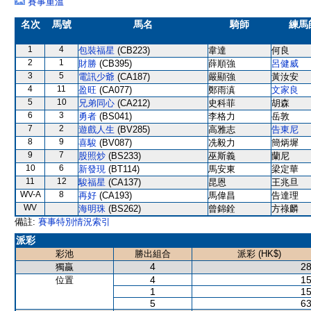
賽事重溫
名次
馬號
馬名
騎師
練馬
1
4
包裝福星
(CB223)
韋達
何良
2
1
財勝
(CB395)
薛順強
呂健威
3
5
電訊少爺
(CA187)
嚴顯強
黃汝安
4
11
盈旺
(CA077)
鄭雨滇
文家良
5
10
兄弟同心
(CA212)
史科菲
胡森
6
3
勇者
(BS041)
李格力
岳敦
7
2
遊戲人生
(BV285)
高雅志
告東尼
8
9
喜駿
(BV087)
冼毅力
簡炳墀
9
7
股照炒
(BS233)
巫斯義
蘭尼
10
6
新發現
(BT114)
馬安東
梁定華
11
12
駿福星
(CA137)
昆恩
王兆旦
WV-A
8
再好
(CA193)
馬偉昌
告達理
WV
海明珠
(BS262)
曾錦銓
方祿麟
備註:
賽事特別情況索引
派彩
彩池
勝出組合
派彩 (HK$)
4
28
獨贏
4
15
位置
1
15
5
63