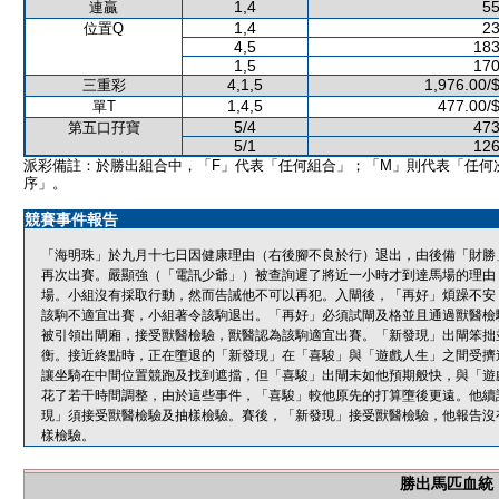
1,4
55
連贏
1,4
23
位置Q
4,5
183
1,5
170
4,1,5
1,976.00/
三重彩
1,4,5
477.00/
單T
5/4
473
第五口孖寶
5/1
126
派彩備註：於勝出組合中，「F」代表「任何組合」；「M」則代表「任何
序」。
競賽事件報告
「海明珠」於九月十七日因健康理由（右後腳不良於行）退出，由後備「財勝
再次出賽。嚴顯強（「電訊少爺」）被查詢遲了將近一小時才到達馬場的理由
場。小組沒有採取行動，然而告誡他不可以再犯。入閘後，「再好」煩躁不安
該駒不適宜出賽，小組著令該駒退出。「再好」必須試閘及格並且通過獸醫檢
被引領出閘廂，接受獸醫檢驗，獸醫認為該駒適宜出賽。「新發現」出閘笨拙
衡。接近終點時，正在墮退的「新發現」在「喜駿」與「遊戲人生」之間受擠
讓坐騎在中間位置競跑及找到遮擋，但「喜駿」出閘未如他預期般快，與「遊
花了若干時間調整，由於這些事件，「喜駿」較他原先的打算墮後更遠。他續
現」須接受獸醫檢驗及抽樣檢驗。賽後，「新發現」接受獸醫檢驗，他報告沒
樣檢驗。
勝出馬匹血統