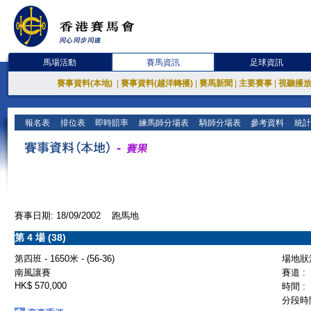
馬場活動
賽馬資訊
足球資訊
賽事資料(本地)
|
賽事資料(越洋轉播)
|
賽馬新聞
|
主要賽事
|
視聽播
報名表
排位表
即時賠率
練馬師分場表
騎師分場表
參考資料
統計
賽事日期: 18/09/2002 跑馬地
第 4 場 (38)
第四班 - 1650米 - (56-36)
場地狀況
南風讓賽
賽道 :
HK$ 570,000
時間 :
分段時間