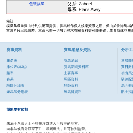
父系: Zabeel
包裝福星
母系: Plans Awry
備註
模擬鳥瞰重溫由特約供應商提供，供馬迷作個人娛樂資訊之用。但由於香港馬場
重溫片段出現偏差。本會已盡一切努力務求有關資料盡可能準確，馬會就此並無責
賽事資料
賽馬消息及資訊
分析工
報名表
賽馬消息
速勢能
排位表(本地)
賽馬新聞資料庫
賽日數
賠率
主要賽事
初出馬
賽果
馬匹資料
騎練配
騎師分場表
騎師資料
馬匹搬
練馬師分場表
練馬師資料
貼士指
博彩要有節制
未滿十八歲人士不得投注或進入可投注的地方。
向非法或海外莊家下注，即屬違法，且可被判監禁。