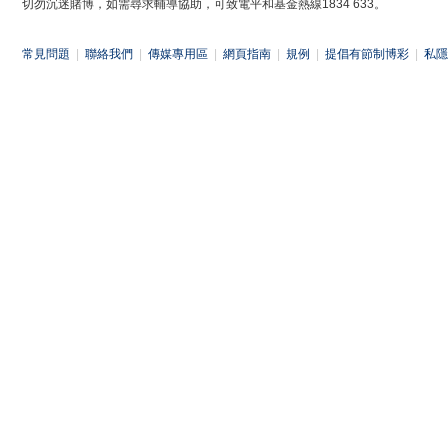
切勿沉迷賭博，如需尋求輔導協助，可致電平和基金熱線1834 633。
常見問題
|
聯絡我們
|
傳媒專用區
|
網頁指南
|
規例
|
提倡有節制博彩
|
私隱