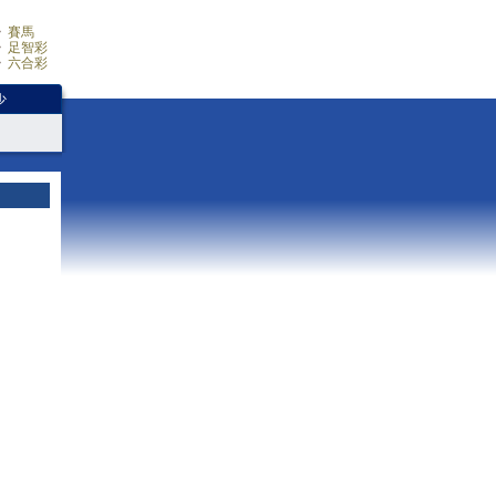
賽馬
足智彩
六合彩
少