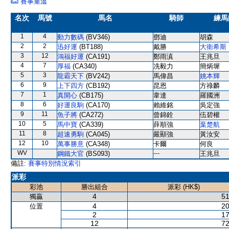
賽事重溫
名次
馬號
馬名
騎師
練馬
1
4
動力數碼
(BV346)
鄧迪
胡森
2
2
迅好運
(BT188)
戴勝
大衛希斯
3
12
鴻福好運
(CA191)
鄭雨滇
王兆旦
4
7
厚福
(CA340)
冼毅力
簡炳墀
5
3
龍霸天下
(BV242)
馬偉昌
姚本輝
6
9
上下四方
(CB192)
昆恩
方祿麟
7
1
真開心
(CB175)
韋達
羅國洲
8
6
好運良駒
(CA170)
賴維銘
吳定強
9
11
魚子將
(CA272)
曾錦銓
伍碧權
10
5
馬中寶
(CA339)
薛順強
葉楚航
11
8
超速勇駒
(CA045)
嚴顯強
黃汝安
12
10
萬事勝意
(CA348)
卡爾
何良
WV
---
鋼鐵大官
(BS093)
王兆旦
備註:
賽事特別情況索引
派彩
彩池
勝出組合
派彩 (HK$)
4
51
獨贏
4
20
位置
2
17
12
72