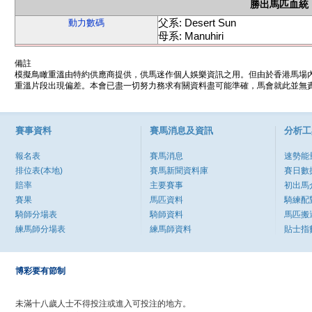
勝出馬匹血統
父系: Desert Sun
動力數碼
母系: Manuhiri
備註
模擬鳥瞰重溫由特約供應商提供，供馬迷作個人娛樂資訊之用。但由於香港馬場
重溫片段出現偏差。本會已盡一切努力務求有關資料盡可能準確，馬會就此並無責
賽事資料
賽馬消息及資訊
分析工
報名表
賽馬消息
速勢能
排位表(本地)
賽馬新聞資料庫
賽日數
賠率
主要賽事
初出馬
賽果
馬匹資料
騎練配
騎師分場表
騎師資料
馬匹搬
練馬師分場表
練馬師資料
貼士指
博彩要有節制
未滿十八歲人士不得投注或進入可投注的地方。