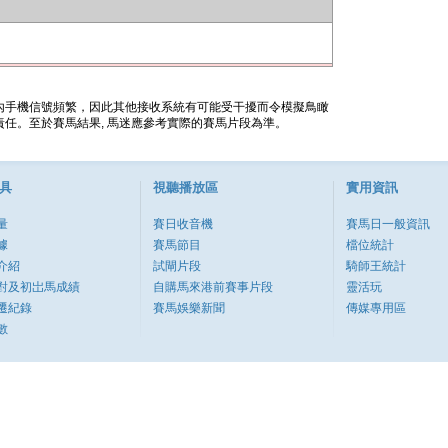
內手機信號頻繁，因此其他接收系統有可能受干擾而令模擬鳥瞰
任。至於賽馬結果, 馬迷應參考實際的賽馬片段為準。
具
視聽播放區
實用資訊
量
賽日收音機
賽馬日一般資訊
據
賽馬節目
檔位統計
介紹
試閘片段
騎師王統計
對及初岀馬成績
自購馬來港前賽事片段
靈活玩
遷紀錄
賽馬娛樂新聞
傳媒專用區
數