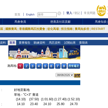
登入
/
登記
常見問題
首頁
English
馬會會員
慈善及社區貢獻
馬會知多
放區
|
國際賽馬
|
香港國際馬匹拍賣會
|
從化馬場
|
投注指南
|
賽馬知多些
|
RESTART
資料
賽果
賽事報告
騎練資料
馬匹資料
試閘結果
賽期表
跑馬地:
:
好地至黏地
草地 - "C+3" 賽道
(14.10)
(37.50)
(1:01.60)
(1:27.40)
(1:52.10)
14.10
23.40
24.10
25.80
24.70
: