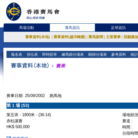
馬場活動
賽馬資訊
足球資訊
賽事資料(本地)
|
賽事資料(越洋轉播)
|
賽馬新聞
|
主要賽事
|
視聽播
報名表
排位表
即時賠率
練馬師分場表
騎師分場表
參考資料
統計
賽事日期: 25/09/2002 跑馬地
第 1 場 (53)
第五班 - 1800米 - (36-14)
場地狀況 
赤柱讓賽
賽道 :
HK$ 500,000
時間 :
分段時間 