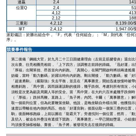
2,4
141
連贏
2,4
51
位置Q
4,12
413
2,12
188
4,2,12
8,139.00/
三重彩
2,4,12
1,947.00/
單T
派彩備註：於勝出組合中，「F」代表「任何組合」；「M」則代表「任何
序」。
競賽事件報告
第二後備「鋼鐵大官」於九月二十三日因健康理由（左前足筋腱發炎）退出比
次出賽。往亮相圈亮相前，「上下四方」須調整左前蹄的蹄鐵。「迅好運」出
「厚福」出閘笨拙、昂首並向內斜跑。「真開心」在閘門開啟時將頭兩邊搖擺
妨礙，當時「動力數碼」於躍出時向內斜跑。剛出閘後，「動力數碼」被「好
「超速勇駒」（嚴顯強）失去平衡，並且在「萬事勝意」開始迅速放慢時被帶
相應斜跑，「馬中寶」因而踢著該駒的後蹄，幾乎跌倒。考慮到所有情況，小
須較是次更為顧及周圍人等的安全。當「馬中寶」在大約六百米處幾乎跌倒時
（「厚福」）跌掉馬鞭。直路上，「魚子將」內閃。卡爾（「萬事勝意」）解
取一個前列位置，但為此要鞭策坐騎。他說，是晚坐騎自外檔出閘，他獲指示
速度以帶離在他內側的馬匹。他在「好運良駒」後面佔取一個第三疊的位置，
駒」後面轉移跑線，上前以圖在「龍霸天下」旁邊找到一個位置，然而，「動
及切入，被迫在外疊沒有遮擋下競跑，「萬事勝意」一早已開始墮退。小組接
均須接受抽樣檢驗。賽後，「魚子將」被發現失去左後蹄的蹄鐵。