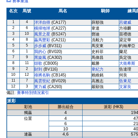
賽事重溫
名次
馬號
馬名
騎師
練馬
1
4
洋洋自得
(CA177)
薛順強
呂健威
2
6
橫掃地球
(CA227)
韋達
方祿麟
3
10
風景之星
(BS247)
鄧迪
苗禮德
4
8
贏馬豐彩
(CA211)
冼毅力
梁定華
5
5
步步威
(BV311)
馬安東
約翰摩亞
6
1
我的心
(BV020)
史科菲
蘭尼
7
9
黑旋風
(CA302)
馬偉昌
吳定強
8
11
頌歌
(CB005)
戴勝
大衛希斯
9
2
財到
(BV116)
韋紀力
告達理
10
12
祿將名駒
(CB145)
賴維銘
何良
11
7
風雲世紀
(BV029)
高雅志
告東尼
12
3
實力威
(CA293)
嚴顯強
文家良
備註:
賽事特別情況索引
派彩
彩池
勝出組合
派彩 (HK$)
4
194
獨贏
4
47
位置
6
21
10
40
4,6
575
連贏