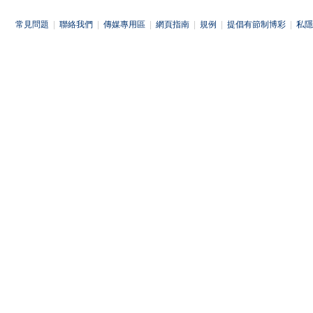
常見問題
|
聯絡我們
|
傳媒專用區
|
網頁指南
|
規例
|
提倡有節制博彩
|
私隱