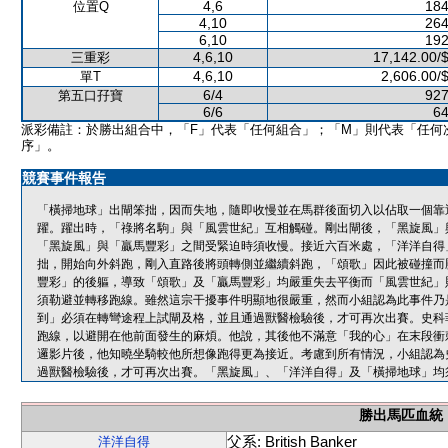
4,6
184
位置Q
4,10
264
6,10
192
4,6,10
17,142.00/
三重彩
4,6,10
2,606.00/
單T
6/4
927
第五口孖寶
6/6
64
派彩備註：於勝出組合中，「F」代表「任何組合」；「M」則代表「任何
序」。
競賽事件報告
「橫掃地球」出閘笨拙，因而失地，隨即收慢並在馬群後面切入以佔取一個靠
躍。躍出時，「祿將名駒」與「風雲世紀」互相觸碰。剛出閘後，「黑旋風」
「黑旋風」與「贏馬豐彩」之間受緊迫時須收慢。接近六百米處，「洋洋自得
拙，開始向外斜跑，剛入直路後將頭轉側並繼續斜跑，「頌歌」因此被碰撞而
豐彩」的後軀，導致「頌歌」及「贏馬豐彩」均嚴重失去平衡而「風雲世紀」
須勒避並轉移跑線。雖然這宗干擾事件明顯地很嚴重，然而小組認為此事件乃
到」必須在轉彎途程上試閘及格，並且通過獸醫檢驗後，才可再次出賽。史科
跑線，以避開在他前面發生的麻煩。他說，其後他不滿意「我的心」在末段衝
邏影片後，他知曉坐騎較他所想像跑得更為接近。考慮到所有情況，小組認為
過獸醫檢驗後，才可再次出賽。「黑旋風」、「洋洋自得」及「橫掃地球」均
勝出馬匹血統
父系: British Banker
洋洋自得