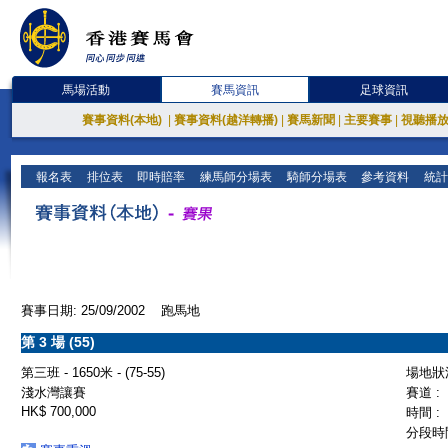
馬場活動
賽馬資訊
足球資訊
賽事資料(本地)
|
賽事資料(越洋轉播)
|
賽馬新聞
|
主要賽事
|
視聽播
報名表
排位表
即時賠率
練馬師分場表
騎師分場表
參考資料
統計
賽事日期: 25/09/2002 跑馬地
第 3 場 (55)
第三班 - 1650米 - (75-55)
場地狀況
淺水灣讓賽
賽道 :
HK$ 700,000
時間 :
分段時間