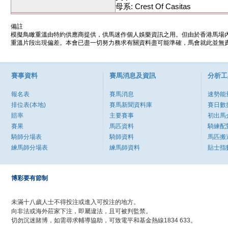
母系: Crest Of Casitas
備註
模擬鳥瞰重溫由特約供應商提供，供馬迷作個人娛樂資訊之用。但由於香港馬場
重溫片段出現偏差。本會已盡一切努力務求有關資料盡可能準確，馬會就此並無責
賽事資料
賽馬消息及資訊
分析工
報名表
賽馬消息
速勢能
排位表(本地)
賽馬新聞資料庫
賽日數
賠率
主要賽事
初出馬
賽果
馬匹資料
騎練配
騎師分場表
騎師資料
馬匹搬
練馬師分場表
練馬師資料
貼士指
博彩要有節制
未滿十八歲人士不得投注或進入可投注的地方。
向非法或海外莊家下注，即屬違法，且可被判監禁。
切勿沉迷賭博，如需尋求輔導協助，可致電平和基金熱線1834 633。