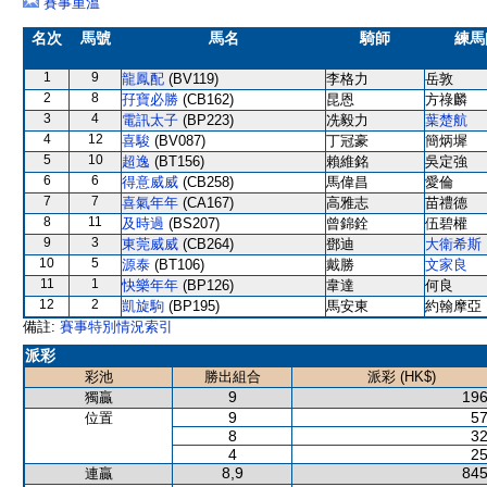
賽事重溫
名次
馬號
馬名
騎師
練馬
1
9
龍鳳配
(BV119)
李格力
岳敦
2
8
孖寶必勝
(CB162)
昆恩
方祿麟
3
4
電訊太子
(BP223)
冼毅力
葉楚航
4
12
喜駿
(BV087)
丁冠豪
簡炳墀
5
10
超逸
(BT156)
賴維銘
吳定強
6
6
得意威威
(CB258)
馬偉昌
愛倫
7
7
喜氣年年
(CA167)
高雅志
苗禮德
8
11
及時過
(BS207)
曾錦銓
伍碧權
9
3
東莞威威
(CB264)
鄧迪
大衛希斯
10
5
源泰
(BT106)
戴勝
文家良
11
1
快樂年年
(BP126)
韋達
何良
12
2
凱旋駒
(BP195)
馬安東
約翰摩亞
備註:
賽事特別情況索引
派彩
彩池
勝出組合
派彩 (HK$)
9
196
獨贏
9
57
位置
8
32
4
25
8,9
845
連贏