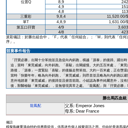
8,9
242
位置Q
4,9
151
4,8
113
9,8,4
11,520.00/
三重彩
4,8,9
1,631.00/
單T
4/9
3,603
第五口孖寶
4/8
423
派彩備註：於勝出組合中，「F」代表「任何組合」；「M」則代表「任何
序」。
競賽事件報告
「孖寶必勝」出閘十分笨拙並且急促向內斜跑，橫越「源泰」的後蹄。躍出時
迫，當時「東莞威威」向外斜跑。「喜駿」出閘緩慢。大約五百米處，「東莞
路後，「源泰」一度緊貼「喜駿」的後軀走勢笨拙。大約一百米處，正在墮退
當時「快樂年年」略為向外斜跑，「東莞威威」則昂首並且略為向內斜跑以避
意外地踏著「東莞威威」的後蹄並且俯首前跪。小組認為事件純屬意外，沒有
後，獸醫檢驗「東莞威威」，並無發現異常之處。「龍鳳配」與「孖寶必勝」
勝出馬匹血統
父系: Emperor Jones
龍鳳配
母系: Dear France
備註
模擬鳥瞰重溫由特約供應商提供，供馬迷作個人娛樂資訊之用。但由於香港馬場