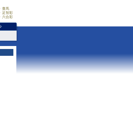
賽馬
足智彩
六合彩
少