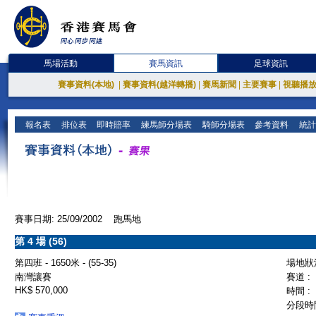
馬場活動
賽馬資訊
足球資訊
賽事資料(本地)
|
賽事資料(越洋轉播)
|
賽馬新聞
|
主要賽事
|
視聽播
報名表
排位表
即時賠率
練馬師分場表
騎師分場表
參考資料
統計
賽事日期: 25/09/2002 跑馬地
第 4 場 (56)
第四班 - 1650米 - (55-35)
場地狀況
南灣讓賽
賽道 :
HK$ 570,000
時間 :
分段時間