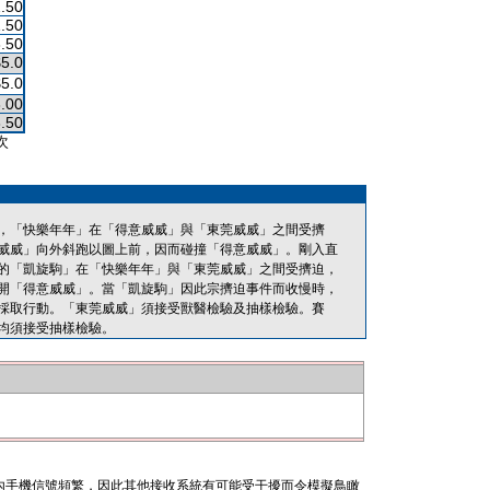
.50
.50
.50
$5.0
$5.0
.00
.50
次
，「快樂年年」在「得意威威」與「東莞威威」之間受擠
威威」向外斜跑以圖上前，因而碰撞「得意威威」。剛入直
的「凱旋駒」在「快樂年年」與「東莞威威」之間受擠迫，
開「得意威威」。當「凱旋駒」因此宗擠迫事件而收慢時，
採取行動。「東莞威威」須接受獸醫檢驗及抽樣檢驗。賽
均須接受抽樣檢驗。
內手機信號頻繁，因此其他接收系統有可能受干擾而令模擬鳥瞰