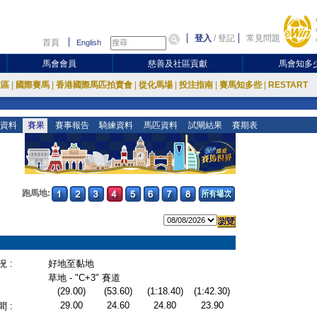
登入
/
登記
常見問題
首頁
English
馬會會員
慈善及社區貢獻
馬會知多
放區
|
國際賽馬
|
香港國際馬匹拍賣會
|
從化馬場
|
投注指南
|
賽馬知多些
|
RESTART
資料
賽果
賽事報告
騎練資料
馬匹資料
試閘結果
賽期表
跑馬地:
 :
好地至黏地
草地 - "C+3" 賽道
(29.00)
(53.60)
(1:18.40)
(1:42.30)
29.00
24.60
24.80
23.90
 :