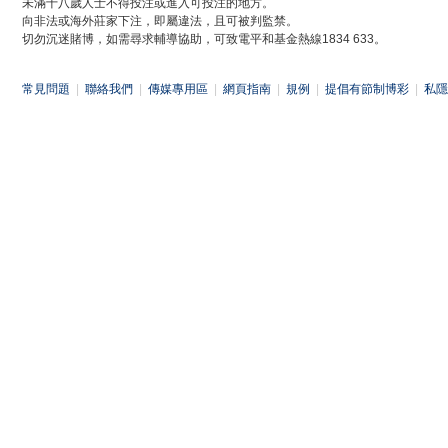
未滿十八歲人士不得投注或進入可投注的地方。
向非法或海外莊家下注，即屬違法，且可被判監禁。
切勿沉迷賭博，如需尋求輔導協助，可致電平和基金熱線1834 633。
常見問題
|
聯絡我們
|
傳媒專用區
|
網頁指南
|
規例
|
提倡有節制博彩
|
私隱