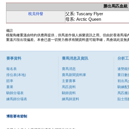
勝出馬匹血統
父系: Tuscany Flyer
枕戈待發
母系: Arctic Queen
備註
模擬鳥瞰重溫由特約供應商提供，供馬迷作個人娛樂資訊之用。但由於香港馬場
重溫片段出現偏差。本會已盡一切努力務求有關資料盡可能準確，馬會就此並無責
賽事資料
賽馬消息及資訊
分析工
報名表
賽馬消息
速勢能
排位表(本地)
賽馬新聞資料庫
賽日數
賠率
主要賽事
初出馬
賽果
馬匹資料
騎練配
騎師分場表
騎師資料
馬匹搬
練馬師分場表
練馬師資料
貼士指
博彩要有節制