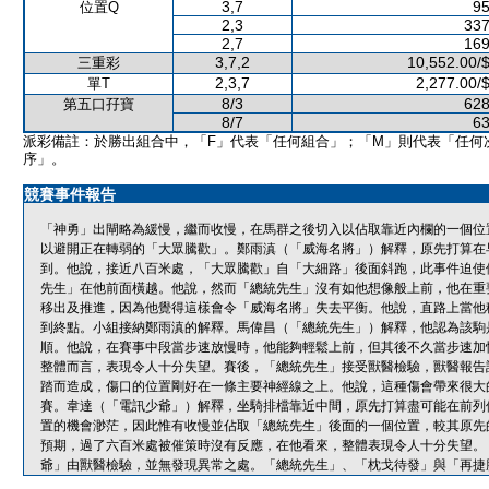
3,7
95
位置Q
2,3
337
2,7
169
3,7,2
10,552.00/
三重彩
2,3,7
2,277.00/
單T
8/3
628
第五口孖寶
8/7
63
派彩備註：於勝出組合中，「F」代表「任何組合」；「M」則代表「任何
序」。
競賽事件報告
「神勇」出閘略為緩慢，繼而收慢，在馬群之後切入以佔取靠近內欄的一個位
以避開正在轉弱的「大眾騰歡」。鄭雨滇（「威海名將」）解釋，原先打算在
到。他說，接近八百米處，「大眾騰歡」自「大細路」後面斜跑，此事件迫使
先生」在他前面橫越。他說，然而「總統先生」沒有如他想像般上前，他在重
移出及推進，因為他覺得這樣會令「威海名將」失去平衡。他說，直路上當他
到終點。小組接納鄭雨滇的解釋。馬偉昌（「總統先生」）解釋，他認為該駒
順。他說，在賽事中段當步速放慢時，他能夠輕鬆上前，但其後不久當步速加
整體而言，表現令人十分失望。賽後，「總統先生」接受獸醫檢驗，獸醫報告
踏而造成，傷口的位置剛好在一條主要神經線之上。他說，這種傷會帶來很大
賽。韋達（「電訊少爺」）解釋，坐騎排檔靠近中間，原先打算盡可能在前列
置的機會渺茫，因此惟有收慢並佔取「總統先生」後面的一個位置，較其原先
預期，過了六百米處被催策時沒有反應，在他看來，整體表現令人十分失望。
爺」由獸醫檢驗，並無發現異常之處。「總統先生」、「枕戈待發」與「再捷