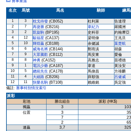
賽事重溫
名次
馬號
馬名
騎師
練馬
1
3
枕戈待發
(CB052)
杜利萊
告達理
2
7
再捷勝
(CB216)
韋紀力
羅國洲
3
2
凱旋駒
(BP195)
史科菲
約翰摩亞
4
12
駿福星
(CA137)
梁明偉
王兆旦
5
10
輝煌贏
(CB188)
余健誠
葉楚航
6
6
威海名將
(CB144)
鄭雨滇
胡森
7
9
大眾騰歡
(CB112)
馬安東
愛倫
8
8
神勇
(CA152)
高雅志
苗禮德
9
1
電訊少爺
(CA187)
韋達
黃汝安
10
5
總統先生
(CA178)
馬偉昌
方祿麟
11
4
大細路
(CB206)
薛順強
呂健威
12
11
快樂名駒
(BT108)
賴維銘
吳定強
備註:
賽事特別情況索引
派彩
彩池
勝出組合
派彩 (HK$)
3
103
獨贏
3
35
位置
7
23
2
65
3,7
325
連贏