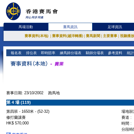
馬場活動
賽馬資訊
足球資訊
賽事資料(本地)
|
賽事資料(越洋轉播)
|
賽馬新聞
|
主要賽事
|
視聽播
報名表
排位表
即時賠率
練馬師分場表
騎師分場表
參考資料
統計
賽事日期: 23/10/2002 跑馬地
第 4 場 (119)
第四班 - 1650米 - (52-32)
場地狀況
修打蘭讓賽
賽道 :
HK$ 570,000
時間 :
分段時間