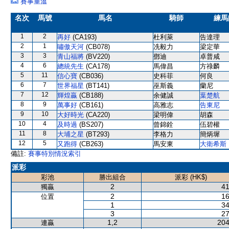
賽事重溫
名次
馬號
馬名
騎師
練馬
1
2
再好
(CA193)
杜利萊
告達理
2
1
嘯傲天河
(CB078)
冼毅力
梁定華
3
3
青山福將
(BV220)
鄧迪
卓普咸
4
6
總統先生
(CA178)
馬偉昌
方祿麟
5
11
信心寶
(CB036)
史科菲
何良
6
7
世界福星
(BT141)
巫斯義
蘭尼
7
12
輝煌贏
(CB188)
余健誠
葉楚航
8
9
萬事好
(CB161)
高雅志
告東尼
9
10
大好時光
(CA220)
梁明偉
胡森
10
4
及時過
(BS207)
曾錦銓
伍碧權
11
8
大埔之星
(BT293)
李格力
簡炳墀
12
5
又跑得
(CB263)
馬安東
大衛希斯
備註:
賽事特別情況索引
派彩
彩池
勝出組合
派彩 (HK$)
2
41
獨贏
2
16
位置
1
34
3
27
1,2
204
連贏