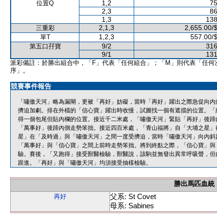
1,2
75
位置Q
2,3
86
1,3
138
2,1,3
2,655.00/
三重彩
1,2,3
557.00/
單T
9/2
316
第五口孖寶
9/1
131
派彩備註：於勝出組合中，「F」代表「任何組合」；「M」則代表「任何
序」。
競賽事件報告
「嘯傲天河」略為漏閘，更被「再好」妨礙，當時「再好」躍出之際急促向內
擠迫加劇。排在外檔的「信心寶」躍出時收慢，試圖找一個有遮擋的位置。「
得一個包尾但貼內欄的位置。接近千二米處，「嘯傲天河」緊貼「再好」後蹄
「萬事好」後蹄內側走勢笨拙。接近四百米處，「青山福將」自「大埔之星」
星」在「及時過」與「嘯傲天河」之間一度受擠迫，當時「嘯傲天河」向內斜
「萬事好」與「信心寶」之間上前時走勢笨拙。將到終點之際，「信心寶」與
驗。賽後，「又跑得」接受獸醫檢驗，獸醫說，該駒並無發出異常呼吸聲，但
跟進。「再好」與「嘯傲天河」均須接受抽樣檢驗。
勝出馬匹血統
父系: St Covet
再好
母系: Sabines