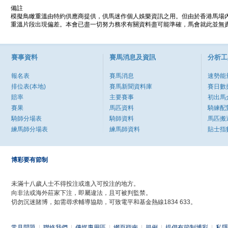
備註
模擬鳥瞰重溫由特約供應商提供，供馬迷作個人娛樂資訊之用。但由於香港馬場
重溫片段出現偏差。本會已盡一切努力務求有關資料盡可能準確，馬會就此並無責
賽事資料
賽馬消息及資訊
分析工
報名表
賽馬消息
速勢能
排位表(本地)
賽馬新聞資料庫
賽日數
賠率
主要賽事
初出馬
賽果
馬匹資料
騎練配
騎師分場表
騎師資料
馬匹搬
練馬師分場表
練馬師資料
貼士指
博彩要有節制
未滿十八歲人士不得投注或進入可投注的地方。
向非法或海外莊家下注，即屬違法，且可被判監禁。
切勿沉迷賭博，如需尋求輔導協助，可致電平和基金熱線1834 633。
常見問題
|
聯絡我們
|
傳媒專用區
|
網頁指南
|
規例
|
提倡有節制博彩
|
私隱