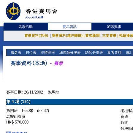
馬場活動
賽馬資訊
足球資訊
賽事資料(本地)
|
賽事資料(越洋轉播)
|
賽馬新聞
|
主要賽事
|
視聽播
報名表
排位表
即時賠率
練馬師分場表
騎師分場表
參考資料
統計
賽事日期: 20/11/2002 跑馬地
第 4 場 (191)
第四班 - 1650米 - (52-32)
場地狀況
馬鞍山讓賽
賽道 :
HK$ 570,000
時間 :
分段時間