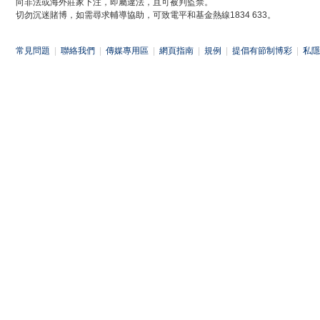
向非法或海外莊家下注，即屬違法，且可被判監禁。
切勿沉迷賭博，如需尋求輔導協助，可致電平和基金熱線1834 633。
常見問題
|
聯絡我們
|
傳媒專用區
|
網頁指南
|
規例
|
提倡有節制博彩
|
私隱