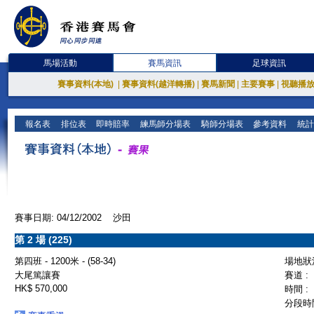
馬場活動
賽馬資訊
足球資訊
賽事資料(本地)
|
賽事資料(越洋轉播)
|
賽馬新聞
|
主要賽事
|
視聽播
報名表
排位表
即時賠率
練馬師分場表
騎師分場表
參考資料
統計
賽事日期: 04/12/2002 沙田
第 2 場 (225)
第四班 - 1200米 - (58-34)
場地狀況
大尾篤讓賽
賽道 :
HK$ 570,000
時間 :
分段時間