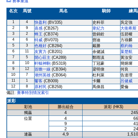
賽事重溫
名次
馬號
馬名
騎師
練馬
1
4
快盈利
(BV335)
史科菲
吳定強
2
9
喜感
(CB267)
韋紀力
大衛希斯
3
2
蜂王
(CB374)
曾錦銓
伍碧權
4
6
特威
(BV070)
鄧迪
方祿麟
5
3
色種好
(CB284)
戴勝
蔡約翰
6
11
友實力
(CB201)
余健誠
葉楚航
7
5
開心莊主
(CA289)
鄭雨滇
黃汝安
8
10
軒轅神駒
(BS319)
丁冠豪
簡炳墀
9
12
首瞻一線
(CB394)
梁明偉
何良
10
7
潮州英雄
(CB064)
杜利萊
告達理
11
1
饗客
(CB009)
卡爾
呂健威
12
8
原村民
(CB259)
馬偉昌
愛倫
備註:
賽事特別情況索引
派彩
彩池
勝出組合
派彩 (HK$)
4
245
獨贏
4
66
位置
9
41
2
24
4,9
1,510
連贏