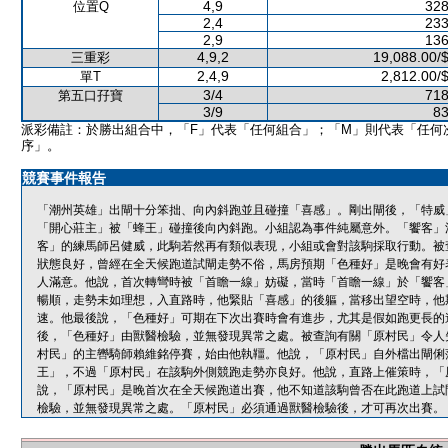
4,9
328
位置Q
2,4
233
2,9
136
4,9,2
19,088.00/
三重彩
2,4,9
2,812.00/
單T
3/4
718
第五口孖寶
3/9
83
派彩備註：於勝出組合中，「F」代表「任何組合」；「M」則代表「任何
序」。
競賽事件報告
「潮州英雄」出閘十分笨拙、向內斜跑並且碰撞「喜感」。剛出閘後，「特威
「開心莊主」被「蜂王」碰撞後向內斜跑。小組認為事件純屬意外。「饗客」
客」的練馬師呂健威，此駒若然再有類似表現，小組或會對該駒採取行動。被
狀態良好，曾經在全天候跑道試閘走勢不俗，馬房預期「色種好」是晚會有好
人滿意。他說，首次轉彎時被「首瞻一線」妨礙，當時「首瞻一線」於「饗客
暢順，走勢未如理想，入直路時，他緊貼「喜感」的後軀，當移出望空時，他
速。他最後說，「色種好」可期在下次出賽時會有進步，尤其是假如跑更長的
後，「色種好」由獸醫檢驗，並無發現異常之處。被查詢有關「原村民」令人
村民」的主轡騎師賴維銘停賽，始由他執韁。他說，「原村民」自外檔出閘俐
王」，不過「原村民」在該駒外側競跑走勢亦良好。他說，直路上催策時，「
說，「原村民」是晚首次在全天候跑道出賽，他不知道該駒曾否在此跑道上試
檢驗，並無發現異常之處。「原村民」必須通過獸醫檢驗後，才可再次出賽。