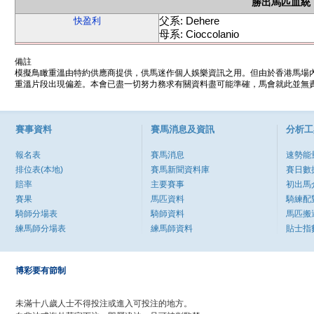
勝出馬匹血統
父系: Dehere
快盈利
母系: Cioccolanio
備註
模擬鳥瞰重溫由特約供應商提供，供馬迷作個人娛樂資訊之用。但由於香港馬場
重溫片段出現偏差。本會已盡一切努力務求有關資料盡可能準確，馬會就此並無責
賽事資料
賽馬消息及資訊
分析工
報名表
賽馬消息
速勢能
排位表(本地)
賽馬新聞資料庫
賽日數
賠率
主要賽事
初出馬
賽果
馬匹資料
騎練配
騎師分場表
騎師資料
馬匹搬
練馬師分場表
練馬師資料
貼士指
博彩要有節制
未滿十八歲人士不得投注或進入可投注的地方。