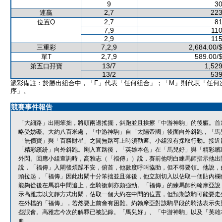
9
30
2,7
223
連贏
2,7
81
位置Q
7,9
110
2,9
115
7,2,9
2,684.00/
三重彩
2,7,9
589.00/
單T
13/7
1,529
第五口孖寶
13/2
539
派彩備註：於勝出組合中，「F」代表「任何組合」；「M」則代表「任何
序」。
競賽事件報告
「大細路」出閘笨拙，將頭兩邊搖擺，斜跑並且挨擦「中游神駒」的後軀。首
略受妨礙。大約八百米處，「中游神駒」自「太陽帝國」後面向外斜跑，「馬
「無價寶」與「百勝財星」之間無路可上時須勒避。小組沒有採取行動。接近
「精彩繽紛」向外斜跑。剛入直路後，「英雄本色」在「馬兒好」與「精彩繽
外閃。回應小組查詢時，高雅志（「福傳」）說，賽前他明白練馬師指示他出
說，「福傳」入閘後煩躁不安，俯首，他數度呼叫協助，但不得要領。他說，
頭拉起，「福傳」因此出閘十分笨拙並且落後，他立刻切入以佔取一個貼內欄
能夠從後在馬群中間追上，坐騎衝刺亦頗強勁。「福傳」的練馬師約翰摩亞說
示高雅志以文靜方式出閘，佔取一個大約在中間的位置，但預期該駒可能要走
在外檔的「福傳」，若然要上前會有困難。約翰摩亞對該駒早段的騎法表示失
些誤會。高雅志今次的解釋已被記錄。「馬兒好」、「中游神駒」以及「英雄
血。