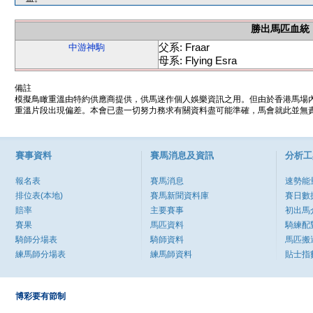
勝出馬匹血統
父系: Fraar
中游神駒
母系: Flying Esra
備註
模擬鳥瞰重溫由特約供應商提供，供馬迷作個人娛樂資訊之用。但由於香港馬場
重溫片段出現偏差。本會已盡一切努力務求有關資料盡可能準確，馬會就此並無責
賽事資料
賽馬消息及資訊
分析工
報名表
賽馬消息
速勢能
排位表(本地)
賽馬新聞資料庫
賽日數
賠率
主要賽事
初出馬
賽果
馬匹資料
騎練配
騎師分場表
騎師資料
馬匹搬
練馬師分場表
練馬師資料
貼士指
博彩要有節制