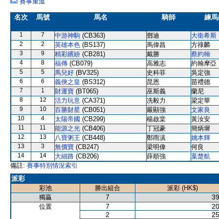
賽事重溫
名次
馬號
馬名
騎師
練馬
1
7
中游神駒
(CB363)
鄧迪
大衛希斯
2
2
英雄本色
(BS137)
馬偉昌
方祿麟
3
9
精彩繽紛
(CB281)
戴勝
蔡約翰
4
8
福傳
(CB079)
高雅志
約翰摩亞
5
5
馬兒好
(BV325)
史科菲
吳定強
6
6
義俠之皇
(BS312)
昆恩
苗禮德
7
1
財運寶
(BT065)
巫斯義
蘭尼
8
12
活力玩意
(CA371)
冼毅力
梁定華
9
10
百勝財星
(CB051)
嚴顯強
文家良
10
4
太陽帝國
(CB299)
楊啟棠
黃汝安
11
11
能源之光
(CB406)
丁冠豪
簡炳墀
12
13
八寶粥王
(CB448)
鄭雨滇
姚本輝
13
3
無價寶
(CB247)
梁明偉
何良
14
14
大細路
(CB206)
薛順強
葉楚航
備註:
賽事特別情況索引
派彩
彩池
勝出組合
派彩 (HK$)
7
39
獨贏
7
20
位置
2
25