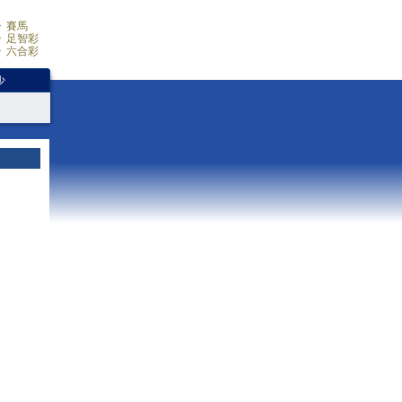
賽馬
足智彩
六合彩
少