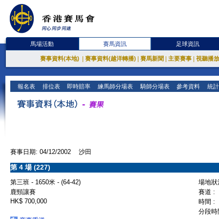
馬場活動
賽馬資訊
足球資訊
賽事資料(本地)
|
賽事資料(越洋轉播)
|
賽馬新聞
|
主要賽事
|
視聽播
報名表
排位表
即時賠率
練馬師分場表
騎師分場表
參考資料
統計
賽事日期: 04/12/2002 沙田
第 4 場 (227)
第三班 - 1650米 - (64-42)
場地狀況
鹿頸讓賽
賽道 :
HK$ 700,000
時間 :
分段時間