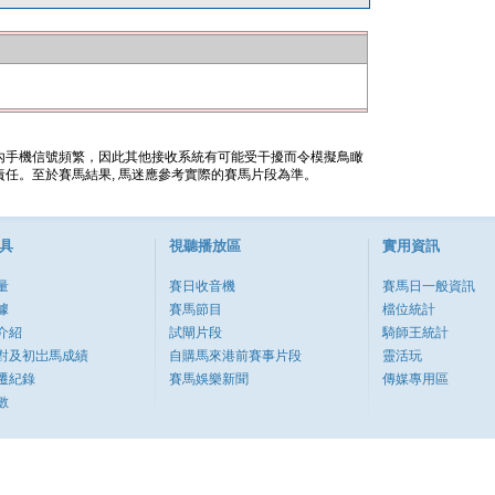
內手機信號頻繁，因此其他接收系統有可能受干擾而令模擬鳥瞰
任。至於賽馬結果, 馬迷應參考實際的賽馬片段為準。
具
視聽播放區
實用資訊
量
賽日收音機
賽馬日一般資訊
據
賽馬節目
檔位統計
介紹
試閘片段
騎師王統計
對及初岀馬成績
自購馬來港前賽事片段
靈活玩
遷紀錄
賽馬娛樂新聞
傳媒專用區
數