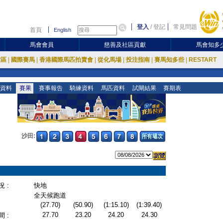
登入
/
登記
常見問題
首頁
English
馬會會員
慈善及社區貢獻
馬會知多
放區
|
國際賽馬
|
香港國際馬匹拍賣會
|
從化馬場
|
投注指南
|
賽馬知多些
|
RESTART
資料
賽果
賽事報告
騎練資料
馬匹資料
試閘結果
賽期表
沙田:
 :
快地
全天候跑道
(27.70)
(50.90)
(1:15.10)
(1:39.40)
27.70
23.20
24.20
24.30
 :