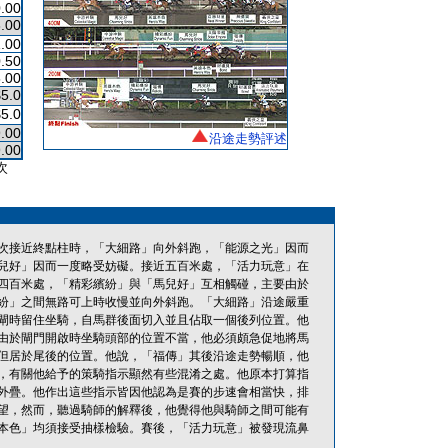
.00
.00
.00
.50
.00
$5.0
$5.0
.00
沿途走勢評述
.00
次
次接近終點柱時，「大細路」向外斜跑，「能源之光」因而
兒好」因而一度略受妨礙。接近五百米處，「活力玩意」在
四百米處，「精彩繽紛」與「馬兒好」互相觸碰，主要由於
紛」之間無路可上時收慢並向外斜跑。「大細路」沿途嚴重
閘時留住坐騎，自馬群後面切入並且佔取一個後列位置。他
由於閘門開啟時坐騎頭部的位置不當，他必須頗急促地將馬
但居於尾後的位置。他說，「福傳」其後沿途走勢暢順，他
，有關他給予的策騎指示顯然有些混淆之處。他原本打算指
外疊。他作出這些指示皆因他認為是賽的步速會相當快，排
望，然而，聽過騎師的解釋後，他覺得他與騎師之間可能有
本色」均須接受抽樣檢驗。賽後，「活力玩意」被發現流鼻