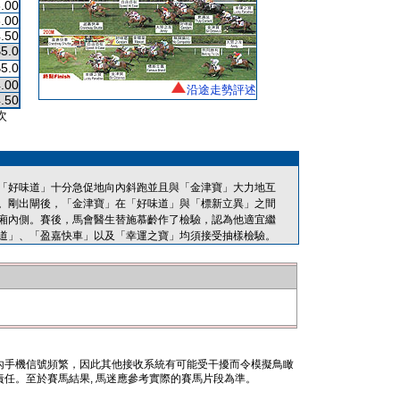
.00
.00
.50
$5.0
$5.0
.00
沿途走勢評述
.50
次
「好味道」十分急促地向內斜跑並且與「金津寶」大力地互
。剛出閘後，「金津寶」在「好味道」與「標新立異」之間
廂內側。賽後，馬會醫生替施慕齡作了檢驗，認為他適宜繼
道」、「盈嘉快車」以及「幸運之寶」均須接受抽樣檢驗。
內手機信號頻繁，因此其他接收系統有可能受干擾而令模擬鳥瞰
任。至於賽馬結果, 馬迷應參考實際的賽馬片段為準。