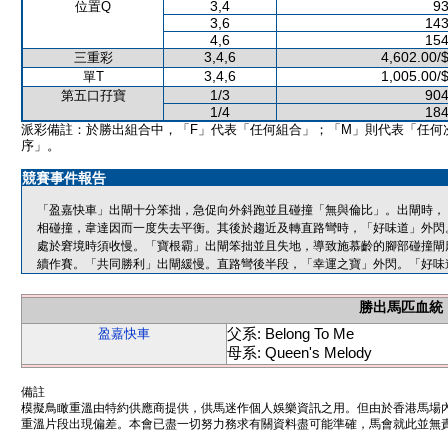
3,4
93
位置Q
3,6
143
4,6
154
3,4,6
4,602.00/
三重彩
3,4,6
1,005.00/
單T
1/3
904
第五口孖寶
1/4
184
派彩備註：於勝出組合中，「F」代表「任何組合」；「M」則代表「任何
序」。
競賽事件報告
「盈嘉快車」出閘十分笨拙，急促向外斜跑並且碰撞「無與倫比」。出閘時，
相碰撞，韋達因而一度失去平衡。其後於趨近及轉直路彎時，「好味道」外閃
處於窘境時須收慢。「寶根霸」出閘笨拙並且失地，導致施慕齡的腳部碰撞閘
續作賽。「共同勝利」出閘緩慢。直路彎後半段，「幸運之寶」外閃。「好味
勝出馬匹血統
父系: Belong To Me
盈嘉快車
母系: Queen's Melody
備註
模擬鳥瞰重溫由特約供應商提供，供馬迷作個人娛樂資訊之用。但由於香港馬場
重溫片段出現偏差。本會已盡一切努力務求有關資料盡可能準確，馬會就此並無責