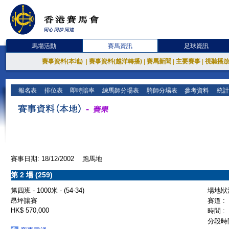
馬場活動
賽馬資訊
足球資訊
賽事資料(本地)
|
賽事資料(越洋轉播)
|
賽馬新聞
|
主要賽事
|
視聽播
報名表
排位表
即時賠率
練馬師分場表
騎師分場表
參考資料
統計
賽事日期: 18/12/2002 跑馬地
第 2 場 (259)
第四班 - 1000米 - (54-34)
場地狀況
昂坪讓賽
賽道 :
HK$ 570,000
時間 :
分段時間