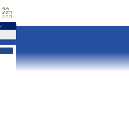
賽馬
足智彩
六合彩
少