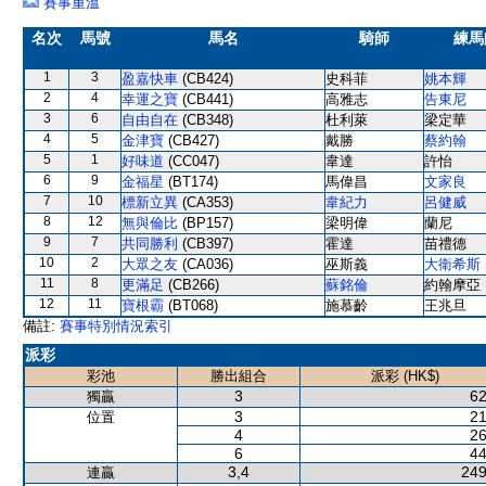
賽事重溫
名次
馬號
馬名
騎師
練馬
1
3
盈嘉快車
(CB424)
史科菲
姚本輝
2
4
幸運之寶
(CB441)
高雅志
告東尼
3
6
自由自在
(CB348)
杜利萊
梁定華
4
5
金津寶
(CB427)
戴勝
蔡約翰
5
1
好味道
(CC047)
韋達
許怡
6
9
金福星
(BT174)
馬偉昌
文家良
7
10
標新立異
(CA353)
韋紀力
呂健威
8
12
無與倫比
(BP157)
梁明偉
蘭尼
9
7
共同勝利
(CB397)
霍達
苗禮德
10
2
大眾之友
(CA036)
巫斯義
大衛希斯
11
8
更滿足
(CB266)
蘇銘倫
約翰摩亞
12
11
寶根霸
(BT068)
施慕齡
王兆旦
備註:
賽事特別情況索引
派彩
彩池
勝出組合
派彩 (HK$)
3
62
獨贏
3
21
位置
4
26
6
44
3,4
249
連贏