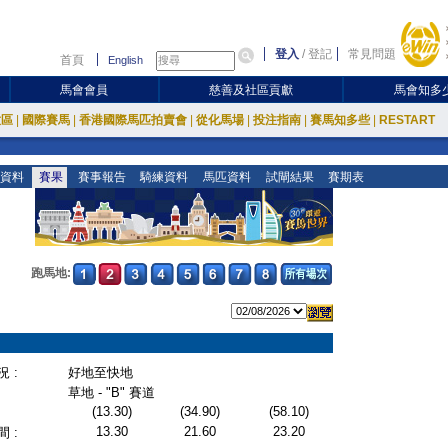
登入
/
登記
常見問題
首頁
English
馬會會員
慈善及社區貢獻
馬會知多
放區
|
國際賽馬
|
香港國際馬匹拍賣會
|
從化馬場
|
投注指南
|
賽馬知多些
|
RESTART
資料
賽果
賽事報告
騎練資料
馬匹資料
試閘結果
賽期表
跑馬地:
 :
好地至快地
草地 - "B" 賽道
(13.30)
(34.90)
(58.10)
13.30
21.60
23.20
 :