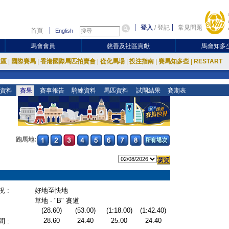
登入
/
登記
常見問題
首頁
English
馬會會員
慈善及社區貢獻
馬會知多
放區
|
國際賽馬
|
香港國際馬匹拍賣會
|
從化馬場
|
投注指南
|
賽馬知多些
|
RESTART
資料
賽果
賽事報告
騎練資料
馬匹資料
試閘結果
賽期表
跑馬地:
 :
好地至快地
草地 - "B" 賽道
(28.60)
(53.00)
(1:18.00)
(1:42.40)
28.60
24.40
25.00
24.40
 :