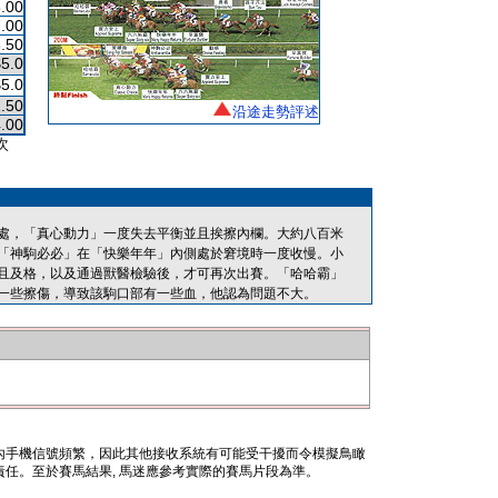
.00
.00
.50
$5.0
$5.0
.50
沿途走勢評述
.00
次
處，「真心動力」一度失去平衡並且挨擦內欄。大約八百米
「神駒必必」在「快樂年年」內側處於窘境時一度收慢。小
且及格，以及通過獸醫檢驗後，才可再次出賽。「哈哈霸」
一些擦傷，導致該駒口部有一些血，他認為問題不大。
內手機信號頻繁，因此其他接收系統有可能受干擾而令模擬鳥瞰
任。至於賽馬結果, 馬迷應參考實際的賽馬片段為準。