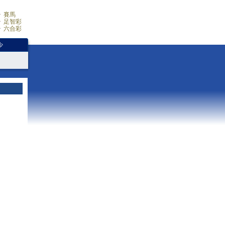
賽馬
足智彩
六合彩
少