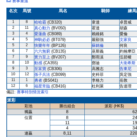
賽事重溫
名次
馬號
馬名
騎師
練馬
1
8
哈哈霸
(CB320)
韋達
卓普咸
2
11
真心動力
(BV050)
霍達
胡森
3
4
愛蓮曲
(CB089)
賴維銘
愛倫
4
5
神駒必必
(BT079)
嚴顯強
文家良
5
2
快樂年年
(BP126)
蘇銘倫
何良
6
7
六六無窮
(CB135)
巫斯義
約翰摩亞
7
9
實力至上
(BV207)
鄭雨滇
伍碧權
8
10
動感
(CA355)
鄧迪
大衛希斯
9
3
至富寶
(CB306)
高雅志
告東尼
10
12
孫子兵法
(CB099)
史科菲
吳定強
11
1
勇者
(BS041)
李格力
岳敦
12
6
福星常臨
(CB416)
杜利萊
告達理
備註:
賽事特別情況索引
派彩
彩池
勝出組合
派彩 (HK$)
8
62
獨贏
8
24
位置
11
19
4
34
8,11
220
連贏