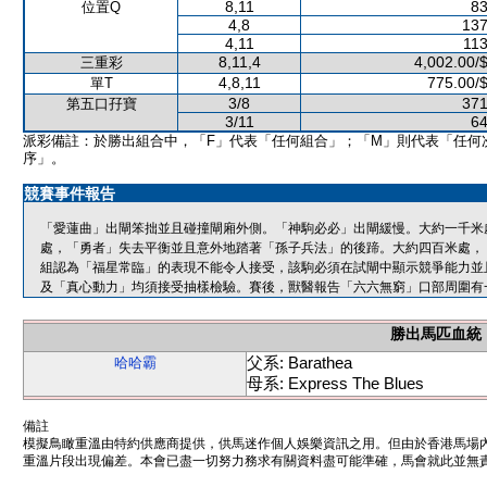
8,11
83
位置Q
4,8
137
4,11
113
8,11,4
4,002.00/
三重彩
4,8,11
775.00/
單T
3/8
371
第五口孖寶
3/11
64
派彩備註：於勝出組合中，「F」代表「任何組合」；「M」則代表「任何
序」。
競賽事件報告
「愛蓮曲」出閘笨拙並且碰撞閘廂外側。「神駒必必」出閘緩慢。大約一千米
處，「勇者」失去平衡並且意外地踏著「孫子兵法」的後蹄。大約四百米處，
組認為「福星常臨」的表現不能令人接受，該駒必須在試閘中顯示競爭能力並
及「真心動力」均須接受抽樣檢驗。賽後，獸醫報告「六六無窮」口部周圍有
勝出馬匹血統
父系: Barathea
哈哈霸
母系: Express The Blues
備註
模擬鳥瞰重溫由特約供應商提供，供馬迷作個人娛樂資訊之用。但由於香港馬場
重溫片段出現偏差。本會已盡一切努力務求有關資料盡可能準確，馬會就此並無責