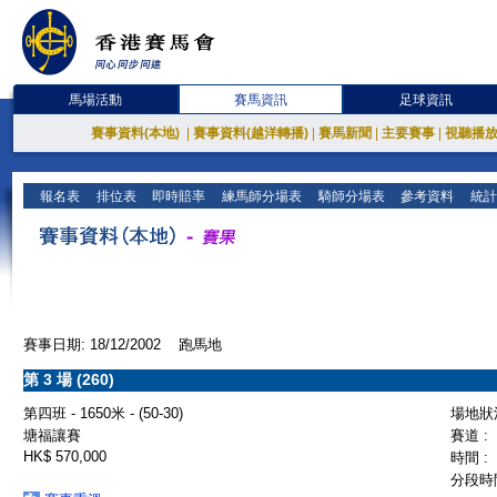
馬場活動
賽馬資訊
足球資訊
賽事資料(本地)
|
賽事資料(越洋轉播)
|
賽馬新聞
|
主要賽事
|
視聽播
報名表
排位表
即時賠率
練馬師分場表
騎師分場表
參考資料
統計
賽事日期: 18/12/2002 跑馬地
第 3 場 (260)
第四班 - 1650米 - (50-30)
場地狀況
塘福讓賽
賽道 :
HK$ 570,000
時間 :
分段時間